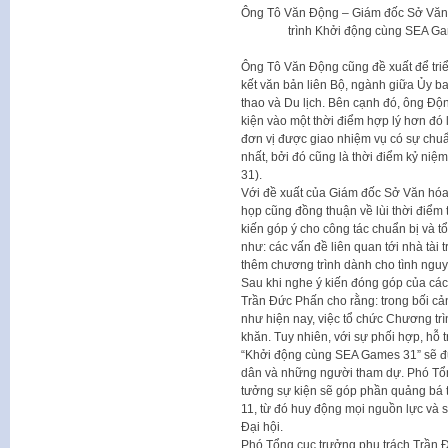
Ông Tô Văn Động – Giám đốc Sở Văn 
trình Khởi động cùng SEA Ga
Ông Tô Văn Động cũng đề xuất để triển
kết văn bản liên Bộ, ngành giữa Ủy 
thao và Du lịch. Bên cạnh đó, ông Động
kiện vào một thời điểm hợp lý hơn đó
đơn vị được giao nhiệm vụ có sự chuẩ
nhất, bởi đó cũng là thời điểm kỷ n
31).
Với đề xuất của Giám đốc Sở Văn hóa
họp cũng đồng thuận về lùi thời điểm
kiến góp ý cho công tác chuẩn bị và
như: các vấn đề liên quan tới nhà tài
thêm chương trình dành cho tình ngu
Sau khi nghe ý kiến đóng góp của các
Trần Đức Phấn cho rằng: trong bối cả
như hiện nay, việc tổ chức Chương t
khăn. Tuy nhiên, với sự phối hợp, hỗ
“Khởi động cùng SEA Games 31” sẽ đư
dân và những người tham dự. Phó Tổn
tưởng sự kiện sẽ góp phần quảng b
11, từ đó huy động mọi nguồn lực và s
Đại hội.
Phó Tổng cục trưởng phụ trách Trần Đ