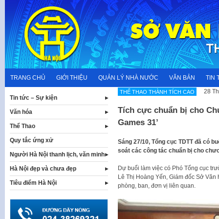
Skip
to
content
TRANG CHỦ
GIỚI THIỆU
QUẢN LÝ NHÀ NƯỚC
VĂN BẢN
TIN 
28 Th
THẾ THAO THÀNH TÍCH CAO
Tin tức – Sự kiện
Tích cực chuẩn bị cho Ch
Văn hóa
Games 31’
Thể Thao
Quy tắc ứng xử
Sáng 27/10, Tổng cục TDTT đã có buổ
soát các công tác chuẩn bị cho ch
Người Hà Nội thanh lịch, văn minh
Dự buổi làm việc có Phó Tổng cục tr
Hà Nội đẹp và chưa đẹp
Lê Thị Hoàng Yến, Giám đốc Sở Văn 
Tiêu điểm Hà Nội
phòng, ban, đơn vị liên quan.