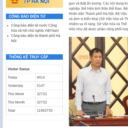
gọn và thật ấn tượng. Các nội dung t
nghiệp, thể hiện tinh thần thể thao. B
Nhân dân Thành phố Hà Nội, Bộ Văn h
CÔNG BÁO ĐIỆN TỬ
và đơn vị triển khai (Sở Văn hóa và 
nhiệm vụ rõ ràng. Sở Văn hóa và Thể 
Công báo điện tử nước Cộng
Hội) như đã được phân công phối hợp 
hòa xã hội chủ nghĩa Việt Nam
Công báo điện tử thành phố Hà
Nội
THỐNG KÊ TRUY CẬP
Visitor Status
Today
4414
Yesterday
5147
This Week
32733
This Month
32733
Total
11983735