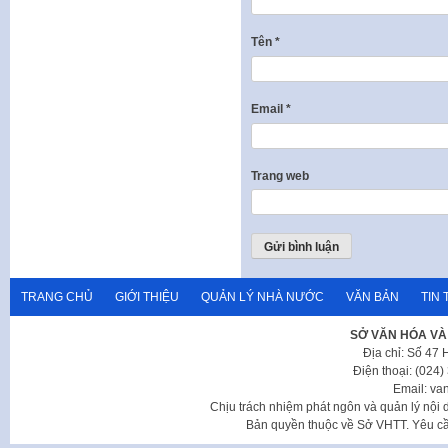
Tên
*
Email
*
Trang web
TRANG CHỦ
GIỚI THIỆU
QUẢN LÝ NHÀ NƯỚC
VĂN BẢN
TIN 
SỞ VĂN HÓA VÀ
Địa chỉ: Số 47
Điện thoại: (024
Email: va
Chịu trách nhiệm phát ngôn và quản lý nộ
Bản quyền thuộc về Sở VHTT. Yêu cầu 