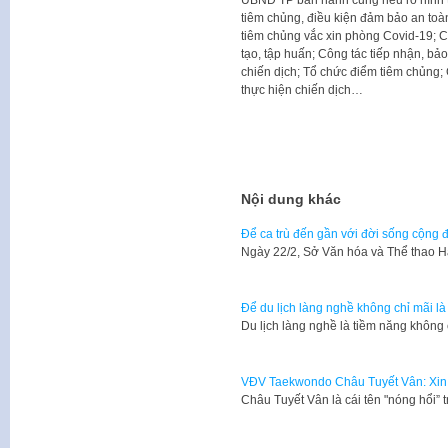
UBND TP ban hành cũng nêu rõ hình th
tiêm chủng, điều kiện đảm bảo an toà
tiêm chủng vắc xin phòng Covid-19; C
tạo, tập huấn; Công tác tiếp nhận, bả
chiến dịch; Tổ chức điểm tiêm chủng; 
thực hiện chiến dịch…
Nội dung khác
Để ca trù đến gần với đời sống cộng 
Ngày 22/2, Sở Văn hóa và Thể thao 
Để du lịch làng nghề không chỉ mãi là
Du lịch làng nghề là tiềm năng không
VĐV Taekwondo Châu Tuyết Vân: Xin đ
Châu Tuyết Vân là cái tên "nóng hổi” 