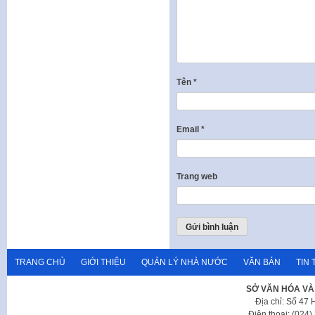
Tên
*
Email
*
Trang web
TRANG CHỦ
GIỚI THIỆU
QUẢN LÝ NHÀ NƯỚC
VĂN BẢN
TIN 
SỞ VĂN HÓA VÀ
Địa chỉ: Số 47
Điện thoại: (024