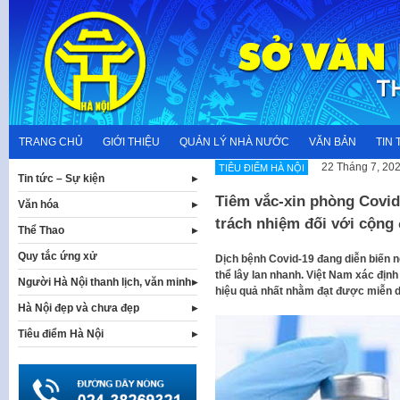
Skip
to
content
TRANG CHỦ
GIỚI THIỆU
QUẢN LÝ NHÀ NƯỚC
VĂN BẢN
TIN 
22 Tháng 7, 20
TIÊU ĐIỂM HÀ NỘI
Tin tức – Sự kiện
Tiêm vắc-xin phòng Covid-
Văn hóa
trách nhiệm đối với cộng
Thể Thao
Quy tắc ứng xử
Dịch bệnh Covid-19 đang diễn biến 
thể lây lan nhanh. Việt Nam xác định
Người Hà Nội thanh lịch, văn minh
hiệu quả nhất nhằm đạt được miễn dị
Hà Nội đẹp và chưa đẹp
Tiêu điểm Hà Nội