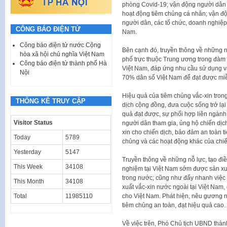
phòng Covid-19; vận động người dân 
hoạt động tiêm chủng cá nhân; vận độ
người dân, các tổ chức, doanh nghiệ
CÔNG BÁO ĐIỆN TỬ
Nam.
Công báo điện tử nước Cộng
Bên cạnh đó, truyền thông về những n
hòa xã hội chủ nghĩa Việt Nam
phố trực thuộc Trung ương trong đàm
Công báo điện tử thành phố Hà
Việt Nam, đáp ứng nhu cầu sử dụng vắ
Nội
70% dân số Việt Nam để đạt được miễn
Hiệu quả của tiêm chủng vắc-xin tro
THỐNG KÊ TRUY CẬP
dịch cộng đồng, đưa cuộc sống trở lại 
quả đạt được, sự phối hợp liên ngàn
Visitor Status
người dân tham gia, ủng hộ chiến dịch
xin cho chiến dịch, bảo đảm an toàn t
Today
5789
chủng và các hoạt động khác của chi
Yesterday
5147
Truyền thông về những nỗ lực, tạo điề
This Week
34108
nghiệm tại Việt Nam sớm được sản xu
trong nước; cũng như đẩy nhanh việc 
This Month
34108
xuất vắc-xin nước ngoài tại Việt Nam
cho Việt Nam. Phát hiện, nêu gương n
Total
11985110
tiêm chủng an toàn, đạt hiệu quả ca
Về việc trên, Phó Chủ tịch UBND th