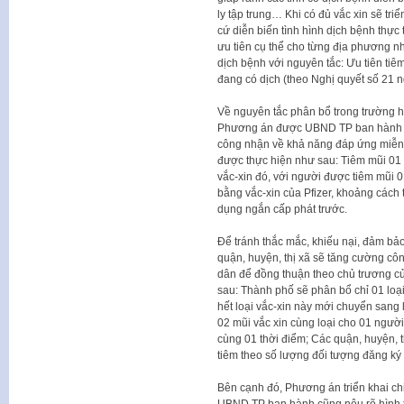
ly tập trung… Khi có đủ vắc xin sẽ tri
cứ diễn biến tình hình dịch bệnh thực t
ưu tiên cụ thể cho từng địa phương 
dịch bệnh với nguyên tắc: Ưu tiên ti
đang có dịch (theo Nghị quyết số 21 
Về nguyên tắc phân bổ trong trường hợ
Phương án được UBND TP ban hành thì
công nhận về khả năng đáp ứng miễn dị
được thực hiện như sau: Tiêm mũi 01 b
vắc-xin đó, với người được tiêm mũi 0
bằng vắc-xin của Pfizer, khoảng cách 
dụng ngắn cấp phát trước.
Để tránh thắc mắc, khiếu nại, đảm bả
quận, huyện, thị xã sẽ tăng cường côn
dân để đồng thuận theo chủ trương củ
sau: Thành phố sẽ phân bổ chỉ 01 loại 
hết loại vắc-xin này mới chuyển sang 
02 mũi vắc xin cùng loại cho 01 người 
cùng 01 thời điểm; Các quận, huyện, t
tiêm theo số lượng đối tượng đăng k
Bên cạnh đó, Phương án triển khai ch