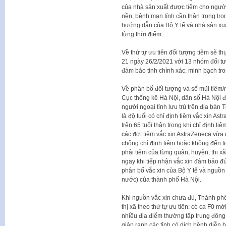
của nhà sản xuất được tiêm cho người 
nền, bệnh mạn tính cần thận trọng tro
hướng dẫn của Bộ Y tế và nhà sản xuấ
từng thời điểm.
Về thứ tự ưu tiên đối tượng tiêm sẽ th
21 ngày 26/2/2021 với 13 nhóm đối tư
đảm bảo tính chính xác, minh bạch tron
Về phân bổ đối tượng và số mũi tiêm/n
Cục thống kê Hà Nội, dân số Hà Nội 
người ngoại tỉnh lưu trú trên địa bàn 
là độ tuổi có chỉ định tiêm vắc xin A
trên 65 tuổi thận trọng khi chỉ định t
các đợt tiêm vắc xin AstraZeneca vừa 
chống chỉ định tiêm hoặc không đến tiê
phải tiêm của từng quận, huyện, thị x
ngay khi tiếp nhận vắc xin đảm bảo đú
phân bổ vắc xin của Bộ Y tế và nguồn
nước) của thành phố Hà Nội.
Khi nguồn vắc xin chưa đủ, Thành phố
thị xã theo thứ tự ưu tiên: có ca F0 m
nhiều địa điểm thường tập trung đông
giáp ranh các tỉnh có dịch bệnh diễn b