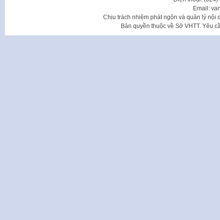
Email: va
Chịu trách nhiệm phát ngôn và quản lý nộ
Bản quyền thuộc về Sở VHTT. Yêu cầu 