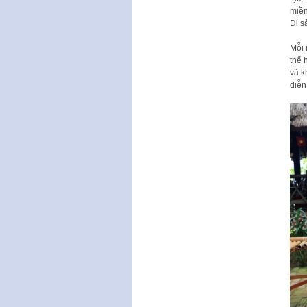
miền
Di s
Mỗi 
thế 
và k
diễn