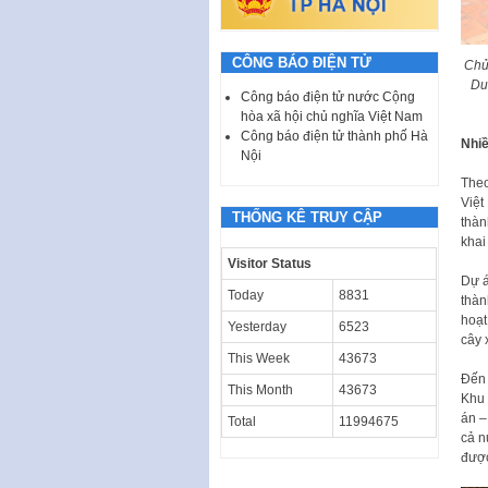
CÔNG BÁO ĐIỆN TỬ
Chủ
Du
Công báo điện tử nước Cộng
hòa xã hội chủ nghĩa Việt Nam
Công báo điện tử thành phố Hà
Nhiề
Nội
Theo
Việt
THỐNG KÊ TRUY CẬP
thàn
khai
Visitor Status
Dự á
Today
8831
thàn
hoạt
Yesterday
6523
cây 
This Week
43673
Đến 
This Month
43673
Khu 
án –
Total
11994675
cả n
được