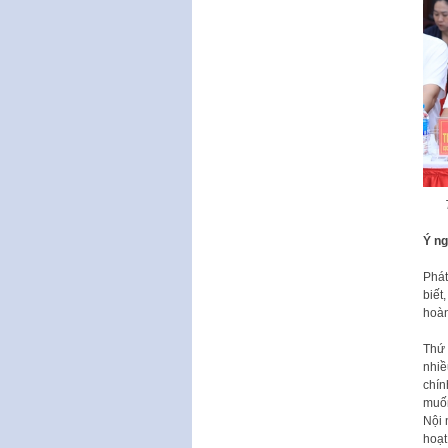
Ý ng
Phát
biết
hoàn
Thứ 
nhiề
chín
muốn
Nội 
hoạt