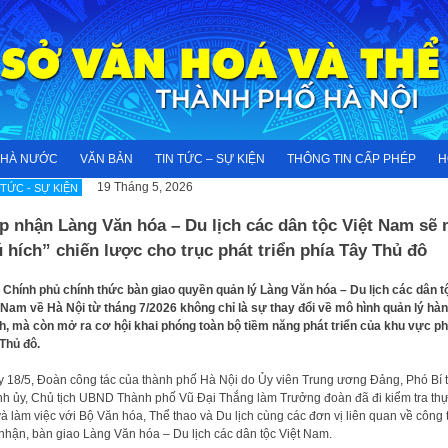
NHÀ NƯỚC
VĂN BẢN
TIN TỨC – SỰ KIỆN
THÔNG TIN CẤP PHÉP
H
19 Tháng 5, 2026
 TỨC - SỰ KIỆN
p nhận Làng Văn hóa – Du lịch các dân tộc Việt Nam sẽ
 hích” chiến lược cho trục phát triển phía Tây Thủ đô
 Chính phủ chính thức bàn giao quyền quản lý Làng Văn hóa – Du lịch các dân t
 Nam về Hà Nội từ tháng 7/2026 không chỉ là sự thay đổi về mô hình quản lý hà
h, mà còn mở ra cơ hội khai phóng toàn bộ tiềm năng phát triển của khu vực ph
Thủ đô.
 18/5, Đoàn công tác của thành phố Hà Nội do Ủy viên Trung ương Đảng, Phó Bí 
h ủy, Chủ tịch UBND Thành phố Vũ Đại Thắng làm Trưởng đoàn đã đi kiểm tra th
và làm việc với Bộ Văn hóa, Thể thao và Du lịch cùng các đơn vị liên quan về công 
 nhận, bàn giao Làng Văn hóa – Du lịch các dân tộc Việt Nam.