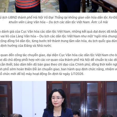
ủ tịch UBND thành phố Hà Nội Vũ Đại Thắng tại không gian văn hóa dân tộc Xơ Đ
khuôn viên Làng Văn hóa – Du lịch các dân tộc Việt Nam. Ảnh: Lê Hải
 đánh giá của Cục Văn hóa các dân tộc Việt Nam, những kết quả đạt được đã kh
 vai trò của Làng Văn hóa – Du lịch các dân tộc Việt Nam như một “ngôi nhà chung
cộng đồng 54 dân tộc, từng bước trở thành trung tâm văn hóa, du lịch quốc gia đú
 định hướng của Đảng và Nhà nước.
 quan đến công tác chuyển giao, đại diện Cục Văn hóa các dân tộc Việt Nam cho bi
vị đã chủ động phối hợp với các cơ quan của thành phố Hà Nội để chuẩn bị các đ
 cần thiết, bảo đảm tiến độ bàn giao theo chỉ đạo của Chính phủ; đồng thời kiến ng
h phố sớm hoàn thiện Đề án chuyển giao, ban hành quy định chức năng, nhiệm v
tổ chức mới để bộ máy hoạt động ổn định từ ngày 1/7/2026.