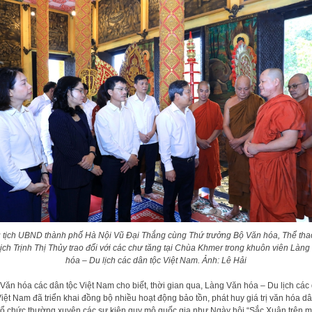
 tịch UBND thành phố Hà Nội Vũ Đại Thắng cùng Thứ trưởng Bộ Văn hóa, Thể tha
lịch Trịnh Thị Thủy trao đổi với các chư tăng tại Chùa Khmer trong khuôn viên Làng
hóa – Du lịch các dân tộc Việt Nam. Ảnh: Lê Hải
Văn hóa các dân tộc Việt Nam cho biết, thời gian qua, Làng Văn hóa – Du lịch các
Việt Nam đã triển khai đồng bộ nhiều hoạt động bảo tồn, phát huy giá trị văn hóa d
 tổ chức thường xuyên các sự kiện quy mô quốc gia như Ngày hội “Sắc Xuân trên m