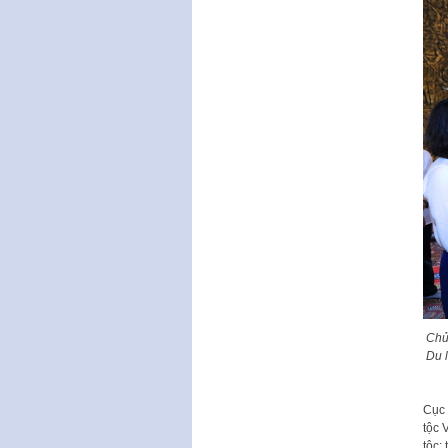
Chủ
Du 
Cục 
tộc 
tộc;