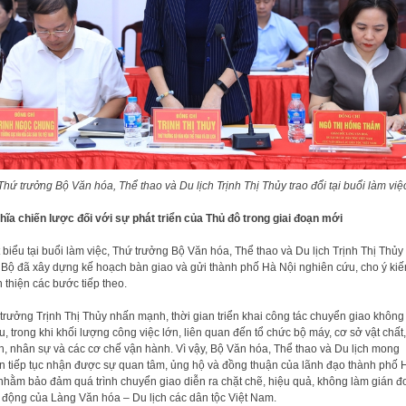
Thứ trưởng Bộ Văn hóa, Thể thao và Du lịch Trịnh Thị Thủy trao đổi tại buổi làm việ
hĩa chiến lược đối với sự phát triển của Thủ đô trong giai đoạn mới
 biểu tại buổi làm việc, Thứ trưởng Bộ Văn hóa, Thể thao và Du lịch Trịnh Thị Thủy
, Bộ đã xây dựng kế hoạch bàn giao và gửi thành phố Hà Nội nghiên cứu, cho ý kiế
 thiện các bước tiếp theo.
trưởng Trịnh Thị Thủy nhấn mạnh, thời gian triển khai công tác chuyển giao không
u, trong khi khối lượng công việc lớn, liên quan đến tổ chức bộ máy, cơ sở vật chất, 
h, nhân sự và các cơ chế vận hành. Vì vậy, Bộ Văn hóa, Thể thao và Du lịch mong
 tiếp tục nhận được sự quan tâm, ủng hộ và đồng thuận của lãnh đạo thành phố 
nhằm bảo đảm quá trình chuyển giao diễn ra chặt chẽ, hiệu quả, không làm gián đ
 động của Làng Văn hóa – Du lịch các dân tộc Việt Nam.