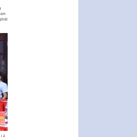
g
 Nam
 phát
: Lê