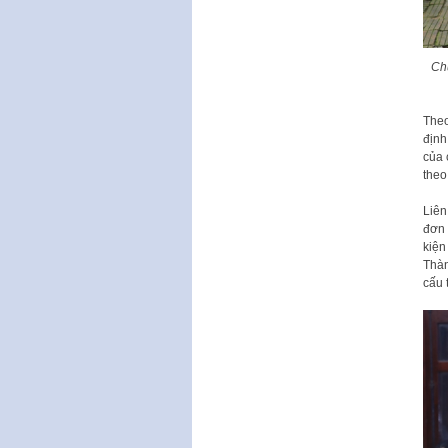
Ch
Theo
định
của 
theo
Liên
đơn 
kiện
Thàn
cấu 