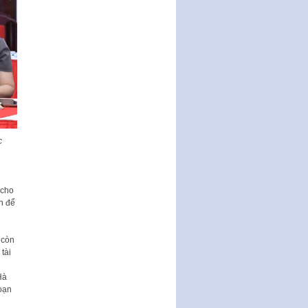
Nghị quyết ban hành quy chế
tiếp công dân của Thường trực
HĐND, đại biểu HĐND thành…
Nghị quyết về một số chính sách
ưu đãi, hỗ trợ phát triển hạ tầng,
tổ chức…
Nghị quyết quy định một số nội
dung và định mức chi quản lý
hoạt động khoa…
c
Quy định mức tiền phạt đối với
một số hành vi vi phạm hành
chính trong lĩnh…
 cho
Phê duyệt Chương trình phát
n để
triển kinh tế số và xã hội số giai
đoạn 2026 -…
 còn
tài
Hà
oạn