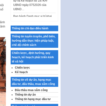
UBND…
Nội
Ban hành Danh mục vị trí khai
 số
thác quảng cáo trên địa bàn
thành phố Hà Nội
lãnh
Kế hoạch Tổ chức Cuộc thi
lãnh
chính luận về bảo vệ nền tảng tư
Thông tin chỉ đạo điều hành
tưởng của Đảng…
Thông tin tuyên truyền, phổ biến,
Công bố công khai dự toán kinh
hướng dẫn thực hiện pháp luật,
phí xây dựng pháp luật, hoàn
chế độ chính sách
thiện thể chế, chính…
Chiến lược, định hướng, quy
Quy định về nghiên cứu, ứng
hoạch, kế hoạch phát triển kinh
dụng khoa học, công nghệ, đổi
tế xã hội
mới sáng tạo và chuyển…
Chiến lược
Quy định chi tiết và hướng dẫn
Kế hoạch
thi hành một số điều của Luật Lý
lịch tư…
Thông tin về dự án, hạng mục
đầu tư, đấu thầu, mua sắm công
Sửa đổi, bổ sung một số nội
dung tại Nghị quyết số 30/NQ-
Đấu thầu mua sắm công
CP ngày 24 tháng 02…
Thông tin dự án
Thông tin hạng mục đầu tư
Ban hành Chương trình hành
động của Chính phủ thực hiện