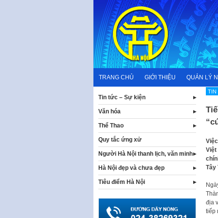
Skip
to
content
TRANG CHỦ
GIỚI THIỆU
QUẢN LÝ 
TIN
Tin tức – Sự kiện
Tiế
Văn hóa
“cú
Thể Thao
Quy tắc ứng xử
Việc
Việt
Người Hà Nội thanh lịch, văn minh
chín
Tây 
Hà Nội đẹp và chưa đẹp
Tiêu điểm Hà Nội
Ngày
Thàn
địa 
tiếp