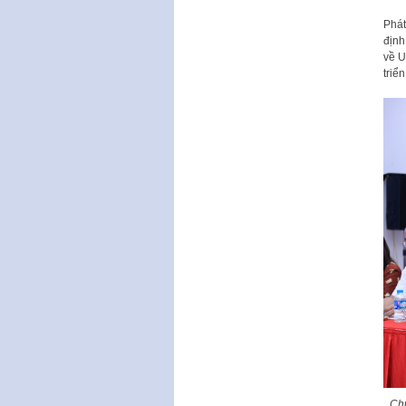
Phát
định
về U
triể
Chủ