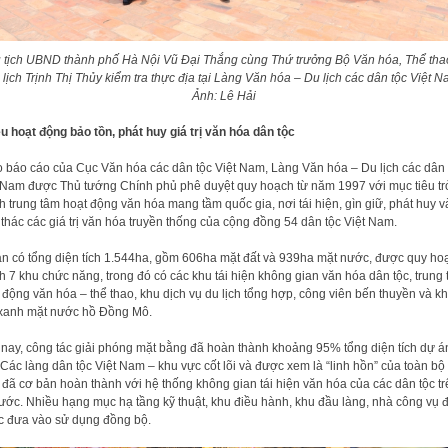
 tịch UBND thành phố Hà Nội Vũ Đại Thắng cùng Thứ trưởng Bộ Văn hóa, Thể tha
 lịch Trịnh Thị Thủy kiểm tra thực địa tại Làng Văn hóa – Du lịch các dân tộc Việt N
Ảnh: Lê Hải
u hoạt động bảo tồn, phát huy giá trị văn hóa dân tộc
 báo cáo của Cục Văn hóa các dân tộc Việt Nam, Làng Văn hóa – Du lịch các dân 
 Nam được Thủ tướng Chính phủ phê duyệt quy hoạch từ năm 1997 với mục tiêu tr
h trung tâm hoạt động văn hóa mang tầm quốc gia, nơi tái hiện, gìn giữ, phát huy v
 thác các giá trị văn hóa truyền thống của cộng đồng 54 dân tộc Việt Nam.
n có tổng diện tích 1.544ha, gồm 606ha mặt đất và 939ha mặt nước, được quy ho
h 7 khu chức năng, trong đó có các khu tái hiện không gian văn hóa dân tộc, trung
 động văn hóa – thể thao, khu dịch vụ du lịch tổng hợp, công viên bến thuyền và k
xanh mặt nước hồ Đồng Mô.
nay, công tác giải phóng mặt bằng đã hoàn thành khoảng 95% tổng diện tích dự á
Các làng dân tộc Việt Nam – khu vực cốt lõi và được xem là “linh hồn” của toàn bộ
 đã cơ bản hoàn thành với hệ thống không gian tái hiện văn hóa của các dân tộc tr
ước. Nhiều hạng mục hạ tầng kỹ thuật, khu điều hành, khu đầu làng, nhà công vụ 
 đưa vào sử dụng đồng bộ.