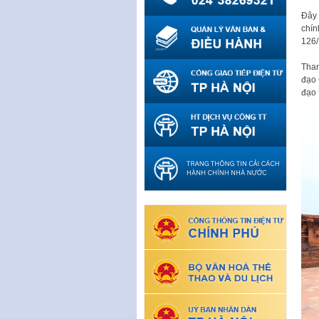
Đây 
chín
126/
Tham
đạo 
đạo 