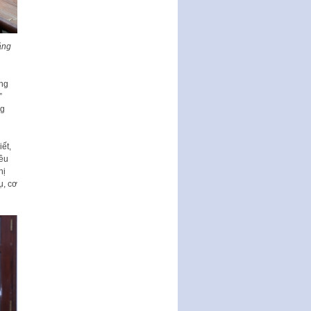
động của Chính phủ thực hiện
Nghị quyết số 02-NQ/TW ngày
17…
ăng
THÔNG BÁO Tuyển dụng lao
động hợp đồng theo Nghị định
số 111/2022/NĐ-CP ngày
ẳng
30/12/2022 của Chính…
”
ng
Sửa đổi, bổ sung một số điều
của Thông tư số 320/2016/TT-
BTC của Bộ trưởng Bộ Tài…
ết,
iều
Quy định về quản lý website
hị
thương mại điện tử
ụ, cơ
Nghị quyết quy định điều kiện,
thủ tục tặng, thu hồi danh hiệu
"Công dân danh dự…
Nghị quyết quy định một số
chính sách thúc đẩy nghiên cứu
khoa học, phát triển công…
Nghị quyết công bố Nghị quyết
quy phạm pháp luật của HĐND
Thành phố triển khai thi…