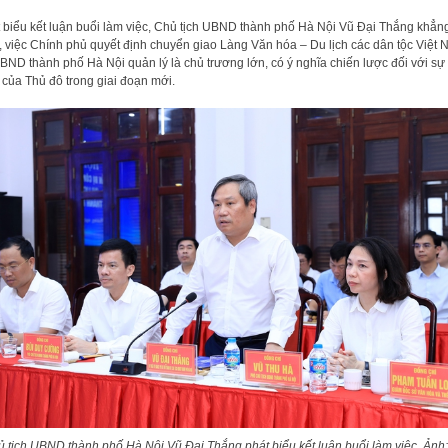
 biểu kết luận buổi làm việc, Chủ tịch UBND thành phố Hà Nội Vũ Đại Thắng khẳn
, việc Chính phủ quyết định chuyển giao Làng Văn hóa – Du lịch các dân tộc Việt
BND thành phố Hà Nội quản lý là chủ trương lớn, có ý nghĩa chiến lược đối với sự
n của Thủ đô trong giai đoạn mới.
 tịch UBND thành phố Hà Nội Vũ Đại Thắng phát biểu kết luận buổi làm việc. Ảnh