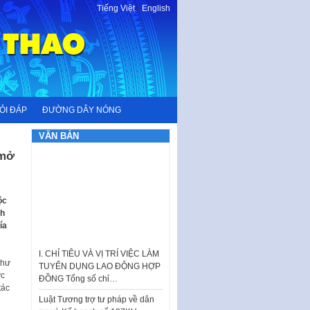
Tiếng Việt
-
English
ỎI ĐÁP
ĐƯỜNG DÂY NÓNG
VĂN BẢN
 mở
ộc
nh
ía
I. CHỈ TIÊU VÀ VỊ TRÍ VIỆC LÀM
TUYỂN DỤNG LAO ĐỘNG HỢP
ĐỒNG Tổng số chỉ…
thư
Luật Tương trợ tư pháp về dân
ực
sự và Kế hoạch số 187KH-
tác
UBND ngày 0752026 của