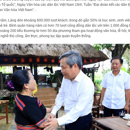
 Tổ quốc”, Ngày Văn hóa các dân tộc Việt Nam 19/4, Tuần “Đại đoàn kết các dân t
ản Văn hóa Việt Nam”…
năm, Làng đón khoảng 600.000 lượt khách, trong đó gần 50% là học sinh, sinh viê
hệ trẻ. Bình quân hàng năm có hơn 70 lượt cộng đồng dân tộc với trên 1.000 đồng
hoảng 200 tiểu thương từ hơn 50 địa phương tham gia hoạt động văn hóa, lễ hội, t
 nghề thủ công, ẩm thực, phong tục tập quán truyền thống.