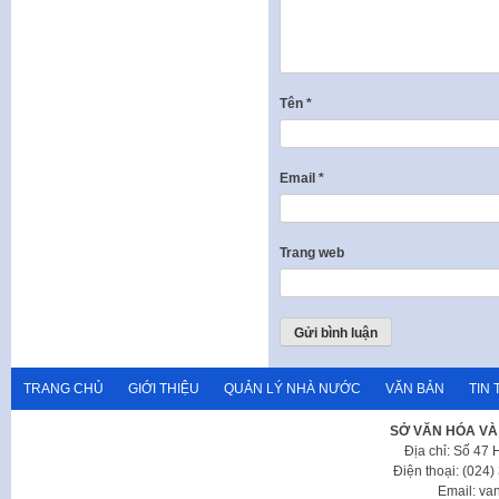
Tên
*
Email
*
Trang web
TRANG CHỦ
GIỚI THIỆU
QUẢN LÝ NHÀ NƯỚC
VĂN BẢN
TIN 
SỞ VĂN HÓA VÀ
Địa chỉ: Số 47
Điện thoại: (024
Email: va