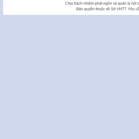
Chịu trách nhiệm phát ngôn và quản lý nộ
Bản quyền thuộc về Sở VHTT. Yêu cầu 