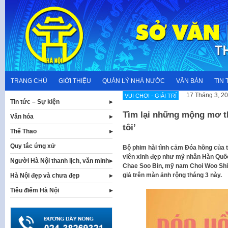
Skip
to
content
TRANG CHỦ
GIỚI THIỆU
QUẢN LÝ NHÀ NƯỚC
VĂN BẢN
TIN 
17 Tháng 3, 2
VUI CHƠI - GIẢI TRÍ
Tin tức – Sự kiện
Tìm lại những mộng mơ thờ
Văn hóa
tôi’
Thể Thao
Quy tắc ứng xử
Bộ phim hài tình cảm Đóa hồng của 
viên xinh đẹp như mỹ nhân Hàn Quố
Người Hà Nội thanh lịch, văn minh
Chae Soo Bin, mỹ nam Choi Woo Shik
giả trên màn ảnh rộng tháng 3 này.
Hà Nội đẹp và chưa đẹp
Tiêu điểm Hà Nội