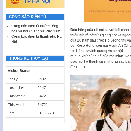
CÔNG BÁO ĐIỆN TỬ
Công báo điện tử nước Cộng
Đóa hồng của tôi
mở ra với bối cảnh 
hòa xã hội chủ nghĩa Việt Nam
thiếu nữ trẻ sở hữu giọng hát và ngo
Công báo điện tử thành phố Hà
của 20 năm sau (Yoo Ho Jeong thủ vai
Nội
với Rose Hong, con gái Hyun-Ah (Chae 
tìm kiếm sự vinh quang và cơ hội thể 
ra quá khứ bùng nổ của mẹ mình. Rose
THỐNG KÊ TRUY CẬP
ước mơ trở thành ca sĩ nhưng sau bà 
đơn thân.
Visitor Status
Today
6402
Yesterday
5147
This Week
34721
This Month
34721
Total
11985723