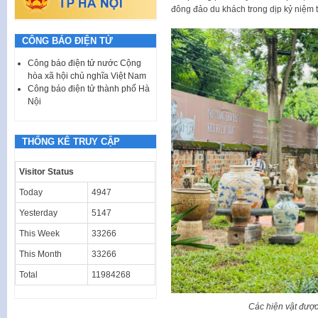
đông đảo du khách trong dịp kỷ niệm t
CÔNG BÁO ĐIỆN TỬ
Công báo điện tử nước Cộng
hòa xã hội chủ nghĩa Việt Nam
Công báo điện tử thành phố Hà
Nội
THỐNG KÊ TRUY CẬP
Visitor Status
Today
4947
Yesterday
5147
This Week
33266
This Month
33266
Total
11984268
Các hiện vật được