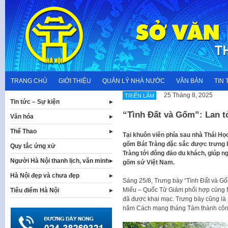
Skip
to
content
TRANG CHỦ
GIỚI THIỆU
QUẢN LÝ NHÀ NƯỚC
VĂN BẢN
TIN 
25 Tháng 8, 2025
TRIỂN LÃM
Tin tức – Sự kiện
“Tình Đất và Gốm”: Lan t
Văn hóa
Thể Thao
Tại khuôn viên phía sau nhà Thái Học
gốm Bát Tràng đặc sắc được trưng 
Quy tắc ứng xử
Tràng tới đông đảo du khách, giúp n
Người Hà Nội thanh lịch, văn minh
gốm sứ Việt Nam.
Hà Nội đẹp và chưa đẹp
Sáng 25/8, Trưng bày “Tình Đất và G
Miếu – Quốc Tử Giám phối hợp cùng 
Tiêu điểm Hà Nội
đã được khai mạc. Trưng bày cũng là
năm Cách mạng tháng Tám thành công