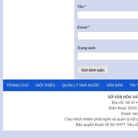
Tên
*
Email
*
Trang web
TRANG CHỦ
GIỚI THIỆU
QUẢN LÝ NHÀ NƯỚC
VĂN BẢN
TIN 
SỞ VĂN HÓA VÀ
Địa chỉ: Số 47
Điện thoại: (024
Email: va
Chịu trách nhiệm phát ngôn và quản lý nộ
Bản quyền thuộc về Sở VHTT. Yêu cầu 