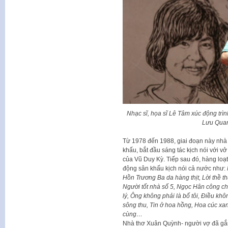
Nhạc sĩ, họa sĩ Lê Tâm xúc động trì
Lưu Quan
Từ 1978 đến 1988, giai đoạn này nhà
khấu, bắt đầu sáng tác kịch nói với vở
của Vũ Duy Kỳ. Tiếp sau đó, hàng loạ
động sân khấu kịch nói cả nước như:
Hồn Trương Ba da hàng thịt, Lời thề th
Người tốt nhà số 5, Ngọc Hân công ch
lý, Ông không phải là bố tôi, Điều kh
sông thu, Tin ở hoa hồng, Hoa cúc xan
cùng…
Nhà thơ Xuân Quỳnh- người vợ đã gắ