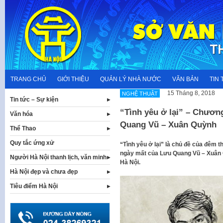
Skip
to
content
TRANG CHỦ
GIỚI THIỆU
QUẢN LÝ NHÀ NƯỚC
VĂN BẢN
TIN 
15 Tháng 8, 2018
NGHỆ THUẬT
Tin tức – Sự kiện
“Tình yêu ở lại” – Chươn
Văn hóa
Quang Vũ – Xuân Quỳnh
Thể Thao
Quy tắc ứng xử
“Tình yêu ở lại” là chủ đề của đêm
ngày mất của Lưu Quang Vũ – Xuân Qu
Người Hà Nội thanh lịch, văn minh
Hà Nội.
Hà Nội đẹp và chưa đẹp
Tiêu điểm Hà Nội