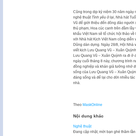
Cũng trong dịp kỷ niệm 30 năm ngày mấ
nghệ thuật
Tình yêu ở lại
, Nhà hát Tu
Vũ để giới thiệu đến đông đảo người xe
thủ phạm, Hoa cúc canh trên đầm lầy v
khấu Việt Nam sẽ tổ chức hội thảo về
với Nhà hát Kịch Việt Nam công diễn
Dũng dàn dựng. Ngày 28/8, Hội Nhà vă
viết kịch Lưu Quang Vũ – Xuân Quỳ
Lưu Quang Vũ – Xuân Quỳnh ra đi ở đ
ngày cuối tháng 8 này, chương trình ng
đồng nghiệp và khán giả tưởng nhớ đ
sống của Lưu Quang Vũ – Xuân Quỳnh
đáng sống và để lại cho đời nhiều tá
nhà.
Theo
MaskOnline
Nội dung khác
Nghệ thuật
​Đang cập nhật, mời bạn ghé thăm lần