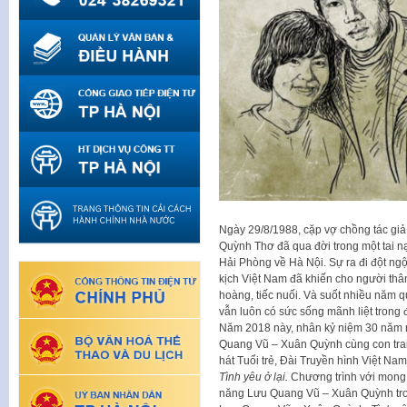
Ngày 29/8/1988, cặp vợ chồng tác gi
Quỳnh Thơ đã qua đời trong một tai n
Hải Phòng về Hà Nội. Sự ra đi đột ngột
kịch Việt Nam đã khiến cho người th
hoàng, tiếc nuối. Và suốt nhiều năm 
vẫn luôn có sức sống mãnh liệt trong
Năm 2018 này, nhân kỷ niệm 30 năm n
Quang Vũ – Xuân Quỳnh cùng con trai
hát Tuổi trẻ, Đài Truyền hình Việt Na
Tình yêu ở lại.
Chương trình với mong m
năng Lưu Quang Vũ – Xuân Quỳnh tron