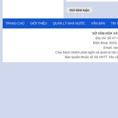
TRANG CHỦ
GIỚI THIỆU
QUẢN LÝ NHÀ NƯỚC
VĂN BẢN
TIN 
SỞ VĂN HÓA VÀ
Địa chỉ: Số 47
Điện thoại: (024
Email: va
Chịu trách nhiệm phát ngôn và quản lý nộ
Bản quyền thuộc về Sở VHTT. Yêu cầu 