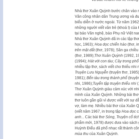
Nhà thơ Xuân Quỳnh bước chân vào ng
Văn công nhân dân Trung ương và đượ
biểu diễn ở nước ngoài. Từ năm 196
những người viết văn trẻ (khoá I) của
tại báo Văn nghệ, báo Phụ nữ Việt na
Nhà thơ Xuân Quỳnh đã in các tập th
học, 1963);
Hoa dọc chiến hào
(thơ, i
trên mặt đất
(thơ, 1978); Sân ga chiều 
(thơ, 1989);
Thơ Xuân Quỳnh
(1992, 1
(1994);
Hát với con tàu
;
Cây trong phố
nhiều tập thơ, sách viết cho thiếu nhi
Truyện Lưu Nguyễn
(truyện thơ, 1985
1981);
Bến tàu trong thành phố
(truyện
nhi, 1986);
Tuyển tập truyện thiếu nhi
(
Thơ Xuân Quỳnh giàu cảm xúc với nhữ
mình của Xuân Quỳnh. Những bài thơ k
thơ luôn gần gũi vì được viết với sự
vợ, làm mẹ. Nhiều bài thơ của Xuân Q
(viết năm 1967, in trong tập
Hoa dọc c
anh.
.. Các bài thơ
Sóng, Truyện cổ tíc
phẩm mới, 1978) được đưa vào sách g
Huỳnh Điểu đã phổ nhạc rất thành côn
mùa thu
của Xuân Quỳnh.