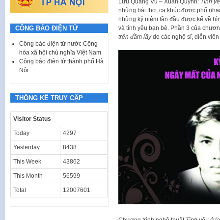
Lưu Quang Vũ – Xuân Quỳnh:
Tình yê
những bài thơ, ca khúc được phổ nhạc 
những kỷ niệm lần đầu được kể về hì
CÔNG BÁO ĐIỆN TỬ
và tình yêu bạn bè. Phần 3 của chương 
trên đầm lầy
do các nghệ sĩ, diễn viên 
Công báo điện tử nước Cộng
hòa xã hội chủ nghĩa Việt Nam
Công báo điện tử thành phố Hà
Nội
THỐNG KÊ TRUY CẬP
Visitor Status
Today
4297
Yesterday
8438
This Week
43862
This Month
56599
Total
12007601