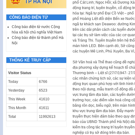
phố Cát Linh; Ngọc Hồi; xã Dương Xá
động trang trí, tuyên truyền, cổ động 
hóa tại: Ngã tư phố Đại Cồ Việt – phố 
CÔNG BÁO ĐIỆN TỬ
phố Hoàng Liệt đối diện Bến xe Nước
ngã tư khách sạn Deawoo: đường Kim 
Công báo điện tử nước Cộng
trên các dải phân cách các tuyến đườ
hòa xã hội chủ nghĩa Việt Nam
tại các trụ sở làm việc của các cơ qua
Công báo điện tử thành phố Hà
và Tràng Thi. Tuyên truyền trên hệ th
Nội
màn hình LED. Bên cạnh đó, Sở cũng s
các huyện Mê Linh, Phú Xuyên, Ba Vì
THỐNG KÊ TRUY CẬP
Sở Văn hoá và Thể thao cũng đề nghị c
địa phương xây dựng kế hoạch tổ chứ
Thương binh – Liệt sĩ (27/7/1947- 27/
Visitor Status
các nhân chứng lịch sử, các sự kiện văn
Today
6766
động trực quan phù hợp với tình hình t
theo nội dung, mẫu tranh cổ động đã đ
Yesterday
6523
vực trung tâm địa bàn, các tuyến đườn
This Week
41610
trường học, các điểm văn hoá công cộ
băng rôn dọc, biểu ngữ, trên màn hình
This Month
41611
khu vực trung tâm địa bàn. Đẩy mạnh vi
truyền thực hiện đảm bảo theo quy đị
Total
11992613
báo của UBND Thành phố Hà Nội) đảm 
kiểm tra công tác trang trí tuyên truyề
nghiệp có trụ sở đóng trên địa bàn.