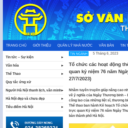
Skip
to
content
TRANG CHỦ
GIỚI THIỆU
QUẢN LÝ NHÀ NƯỚC
VĂN BẢN
TIN 
5 Tháng 6, 2023
TIN NGÀNH
Tin tức – Sự kiện
Tổ chức các hoạt động thô
Văn hóa
quan kỷ niệm 76 năm Ngày 
Thể Thao
27/7/2023)
Quy tắc ứng xử
Nhằm tuyên truyền giúp nâng cao nh
Người Hà Nội thanh lịch, văn minh
về ý nghĩa của Ngày Thương binh – Liệ
Hà Nội đẹp và chưa đẹp
công lao của những liệt sĩ, thương 
Thể thao ban hành Kế hoạch Tổ chức 
Tiêu điểm Hà Nội
trực quan Kỷ niệm 76 năm Ngày Thươn
bàn thành phố Hà Nội.