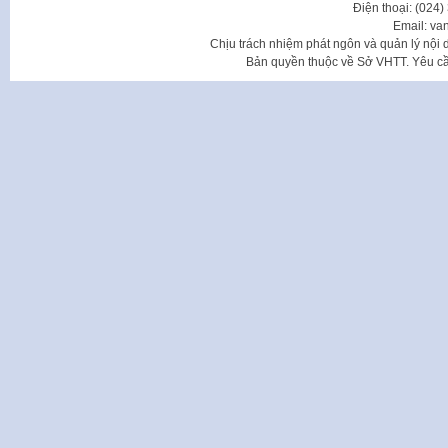
Điện thoại: (024
Email: va
Chịu trách nhiệm phát ngôn và quản lý nộ
Bản quyền thuộc về Sở VHTT. Yêu cầu 