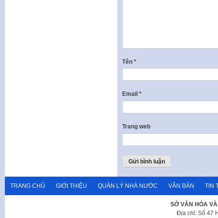
Tên
*
Email
*
Trang web
TRANG CHỦ
GIỚI THIỆU
QUẢN LÝ NHÀ NƯỚC
VĂN BẢN
TIN 
SỞ VĂN HÓA VÀ
Địa chỉ: Số 47