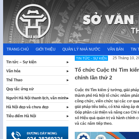
Skip
to
content
TRANG CHỦ
GIỚI THIỆU
QUẢN LÝ NHÀ NƯỚC
VĂN BẢN
TIN 
25 Tháng 10, 2
TIN TỨC - SỰ KIỆN
Tin tức – Sự kiện
Tổ chức Cuộc thi Tìm kiế
Văn hóa
chính lần thứ 2
Thể Thao
Quy tắc ứng xử
Cuộc thi Tìm kiếm ý tưởng, giải phá
thành phố Hà Nội tổ chức nhằm phát 
Người Hà Nội thanh lịch, văn minh
công chức, viên chức tại các cơ qua
giải pháp tiêu biểu, có khả năng áp 
Hà Nội đẹp và chưa đẹp
Góp phần cải thiện và nâng cao Chỉ 
Tiêu điểm Hà Nội
số Hiệu quả quản trị và hành chính 
và các năm tiếp theo.