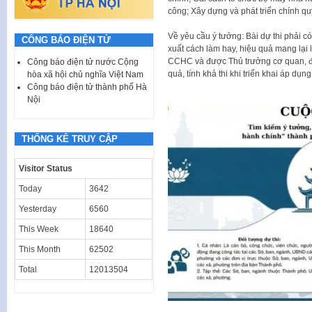
công; Xây dựng và phát triển chính qu
Về yêu cầu ý tưởng: Bài dự thi phải có 
CÔNG BÁO ĐIỆN TỬ
xuất cách làm hay, hiệu quả mang lại l
CCHC và được Thủ trưởng cơ quan, đơn
Công báo điện tử nước Cộng
quả, tính khả thi khi triển khai áp dụn
hòa xã hội chủ nghĩa Việt Nam
Công báo điện tử thành phố Hà
Nội
THỐNG KÊ TRUY CẬP
Visitor Status
Today
3642
Yesterday
6560
This Week
18640
This Month
62502
Total
12013504