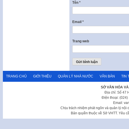
Tên
*
Email
*
Trang web
TRANG CHỦ
GIỚI THIỆU
QUẢN LÝ NHÀ NƯỚC
VĂN BẢN
TIN 
SỞ VĂN HÓA VÀ
Địa chỉ: Số 47
Điện thoại: (024
Email: va
Chịu trách nhiệm phát ngôn và quản lý nộ
Bản quyền thuộc về Sở VHTT. Yêu cầu 