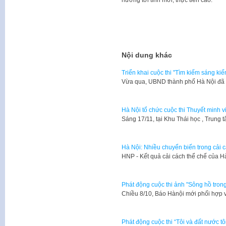
hướng tới tính mới, thực tiễn cao.
Nội dung khác
Triển khai cuộc thi "Tìm kiếm sáng kiế
Vừa qua, UBND thành phố Hà Nội đã
Hà Nội tổ chức cuộc thi Thuyết minh v
​Sáng 17/11, tại Khu Thái học , Trun
Hà Nội: Nhiều chuyển biến trong cải 
HNP - Kết quả cải cách thể chế của 
Phát động cuộc thi ảnh "Sông hồ tron
​Chiều 8/10, Báo Hànội mới phối hợp
Phát động cuộc thi “Tôi và đất nước tô