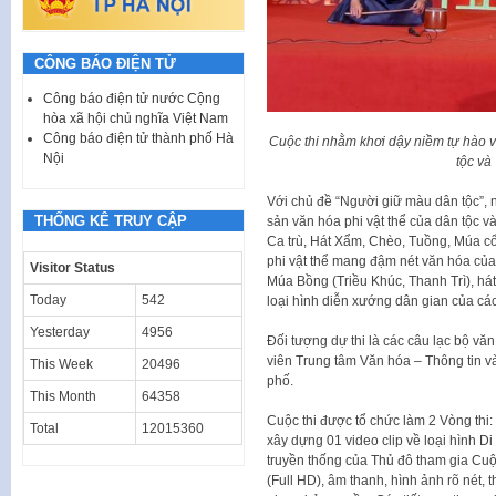
CÔNG BÁO ĐIỆN TỬ
Công báo điện tử nước Cộng
hòa xã hội chủ nghĩa Việt Nam
Công báo điện tử thành phố Hà
Cuộc thi nhằm khơi dậy niềm tự hào v
Nội
tộc và
Với chủ đề “Người giữ màu dân tộc”, nộ
THỐNG KÊ TRUY CẬP
sản văn hóa phi vật thể của dân tộc v
Ca trù, Hát Xẩm, Chèo, Tuồng, Múa cổ
phi vật thể mang đậm nét văn hóa củ
Visitor Status
Múa Bồng (Triều Khúc, Thanh Trì), h
Today
542
loại hình diễn xướng dân gian của cá
Yesterday
4956
Đối tượng dự thi là các câu lạc bộ vă
viên Trung tâm Văn hóa – Thông tin và
This Week
20496
phố.
This Month
64358
Cuộc thi được tổ chức làm 2 Vòng thi: 
Total
12015360
xây dựng 01 video clip về loại hình Di
truyền thống của Thủ đô tham gia Cuộ
(Full HD), âm thanh, hình ảnh rõ nét, 