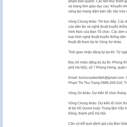
phạm bản quyền. Các tiết mục tham gi
và mang tính giáo dục cao. Khuyến kh
sáng tạo mang đậm bản sắc văn hóa d
Vòng Chung khảo: Thi trực tiếp. Các đơ
của dân tộc và nghệ thuật truyền thốn
hình thức của Ban Tổ chức. Các đơn v
loại hình nghệ thuật truyền thống dân 
thuật đã tham dự từ Vòng Sơ khảo.
Thời gian nhận đăng ký dự thi: Từ ng
Địa chỉ nhận đăng ký dự thi: Phòng K
phố Hà Nội), số 7 Phùng Hưng, quận 
Email: tochucsukienttvh@gmail.com. S
Phạm Thị Thu Trang 0988.269.018; Tr
Vòng Sơ khảo: Dự kiến tổ chức tháng
Vòng Chung khảo: Dự kiến tổ chức th
đi bộ Hồ Gươm hoặc Trung tâm Văn h
Đông, thành phố Hà Nội.
Căn cứ kết quả đánh giá của Ban Giám