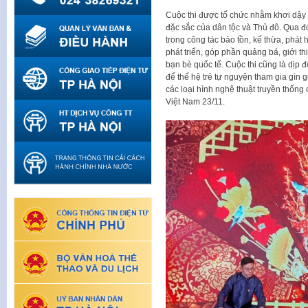
Cuộc thi được tổ chức nhằm khơi dậy 
đặc sắc của dân tộc và Thủ đô. Qua đó
trong công tác bảo tồn, kế thừa, phát 
phát triển, góp phần quảng bá, giới th
bạn bè quốc tế. Cuộc thi cũng là dịp đ
để thế hệ trẻ tự nguyện tham gia gìn 
các loại hình nghệ thuật truyền thống
Việt Nam 23/11.