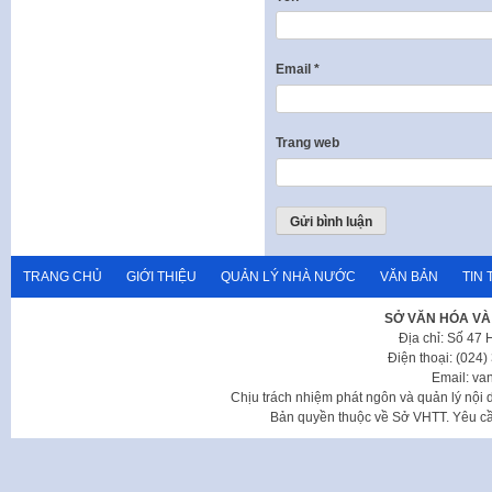
Email
*
Trang web
TRANG CHỦ
GIỚI THIỆU
QUẢN LÝ NHÀ NƯỚC
VĂN BẢN
TIN 
SỞ VĂN HÓA VÀ
Địa chỉ: Số 47
Điện thoại: (024
Email: va
Chịu trách nhiệm phát ngôn và quản lý nộ
Bản quyền thuộc về Sở VHTT. Yêu cầu 