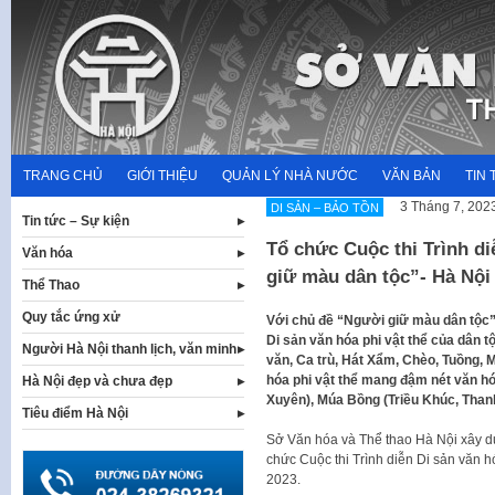
Skip
to
content
TRANG CHỦ
GIỚI THIỆU
QUẢN LÝ NHÀ NƯỚC
VĂN BẢN
TIN 
3 Tháng 7, 202
DI SẢN – BẢO TỒN
Tin tức – Sự kiện
Tổ chức Cuộc thi Trình di
Văn hóa
giữ màu dân tộc”- Hà Nội
Thể Thao
Quy tắc ứng xử
Với chủ đề “Người giữ màu dân tộc”, 
Di sản văn hóa phi vật thể của dân 
Người Hà Nội thanh lịch, văn minh
văn, Ca trù, Hát Xẩm, Chèo, Tuồng, M
hóa phi vật thể mang đậm nét văn h
Hà Nội đẹp và chưa đẹp
Xuyên), Múa Bồng (Triều Khúc, Than
Tiêu điểm Hà Nội
Sở Văn hóa và Thể thao Hà Nội xây 
chức Cuộc thi Trình diễn Di sản văn h
2023.