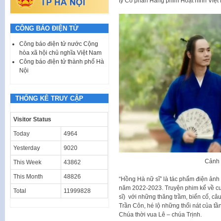
ty Cổ phần Hãng phim Hoạt hình Việt
CÔNG BÁO ĐIỆN TỬ
Công báo điện tử nước Cộng
hòa xã hội chủ nghĩa Việt Nam
Công báo điện tử thành phố Hà
Nội
THỐNG KÊ TRUY CẬP
Visitor Status
Today
4964
Yesterday
9020
Cảnh 
This Week
43862
This Month
48826
“Hồng Hà nữ sĩ” là tác phẩm điện ảnh
năm 2022-2023. Truyện phim kể về cu
Total
11999828
sĩ) với những thăng trầm, biến cố, câu
Trần Côn, hé lộ những thối nát của t
Chúa thời vua Lê – chúa Trịnh.