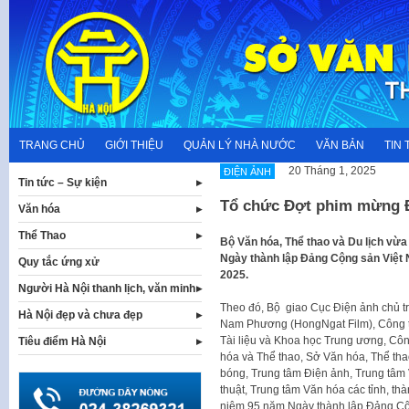
Skip
to
content
TRANG CHỦ
GIỚI THIỆU
QUẢN LÝ NHÀ NƯỚC
VĂN BẢN
TIN 
20 Tháng 1, 2025
ĐIỆN ẢNH
Tin tức – Sự kiện
Tổ chức Đợt phim mừng 
Văn hóa
Thể Thao
Bộ Văn hóa, Thể thao và Du lịch vừ
Ngày thành lập Đảng Cộng sản Việt 
Quy tắc ứng xử
2025.
Người Hà Nội thanh lịch, văn minh
Theo đó, Bộ giao Cục Điện ảnh chủ t
Hà Nội đẹp và chưa đẹp
Nam Phương (HongNgat Film), Công
Tài liệu và Khoa học Trung ương, Cô
Tiêu điểm Hà Nội
hóa và Thể thao, Sở Văn hóa, Thể tha
bóng, Trung tâm Điện ảnh, Trung tâm
thuật, Trung tâm Văn hóa các tỉnh, th
niệm 95 năm Ngày thành lập Đảng Cộ