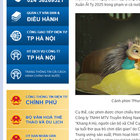
Xuân Ất Tỵ 2025 trong phạm vi cả nướ
Cảnh phim “Phươ
Cụ thể, các phim được chọn chiếu tro
Công ty TNHH MTV Truyền thông Nam 
“Khang A Hù, người cán bộ xã Chế C
lại tuổi thơ qua trò chơi dân gian” 
Trung ương sản xuất; Phim hoạt hình 