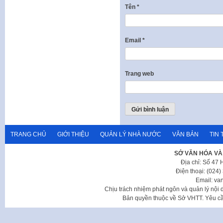
Tên
*
Email
*
Trang web
TRANG CHỦ
GIỚI THIỆU
QUẢN LÝ NHÀ NƯỚC
VĂN BẢN
TIN 
SỞ VĂN HÓA VÀ
Địa chỉ: Số 47
Điện thoại: (024
Email: va
Chịu trách nhiệm phát ngôn và quản lý nộ
Bản quyền thuộc về Sở VHTT. Yêu cầu 