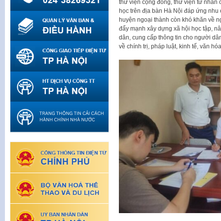
thư viện cộng đồng, thư viện tư nhân 
học trên địa bàn Hà Nội đáp ứng nhu 
huyện ngoại thành còn khó khăn về n
đẩy mạnh xây dựng xã hội học tập, nâ
dân, cung cấp thông tin cho người dâ
về chính trị, pháp luật, kinh tế, văn h