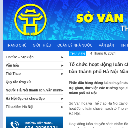
Skip
to
content
TRANG CHỦ
GIỚI THIỆU
QUẢN LÝ NHÀ NƯỚC
VĂN BẢN
TIN 
4 Tháng 6, 2024
THƯ VIỆN
Tin tức – Sự kiện
Tổ chức hoạt động luân ch
Văn hóa
bàn thành phố Hà Nội Nă
Thể Thao
Quy tắc ứng xử
Phấn đấu hàng tháng luân chuyển đượ
trại giam, thư viện các trường học, 
Người Hà Nội thanh lịch, văn minh
thành phố Hà Nội…
Hà Nội đẹp và chưa đẹp
Sở Văn hóa và Thể thao Hà Nội xây 
Tiêu điểm Hà Nội
hoạt động luân chuyển sách từ Thư v
Hà Nội.
Hoạt động luân chuyển sách nhằm tăng