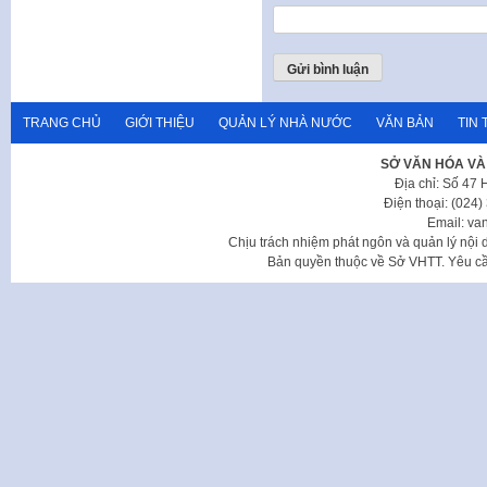
TRANG CHỦ
GIỚI THIỆU
QUẢN LÝ NHÀ NƯỚC
VĂN BẢN
TIN 
SỞ VĂN HÓA VÀ
Địa chỉ: Số 47
Điện thoại: (024
Email: va
Chịu trách nhiệm phát ngôn và quản lý nộ
Bản quyền thuộc về Sở VHTT. Yêu cầu 