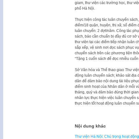
giam, thư viện các trường học, thư vi
phố Hà Nội.
Thực hiện công tác luân chuyển sách,
điểm/18 quận, huyện, thị xã; số điểm 
luân chuyển: 2 đợt/năm. Công tác phụ
sách, báo cần chuẩn bị đầy đủ cơ sở v
thư viện tại các điểm tiếp nhận luân 
sắp xếp, vệ sinh nơi đọc sách phục v
chuyển sách trên các phương tiện thô
“Tặng 1 cuốn sách để đọc nhiều cuốn 
Sở Văn hóa và Thể thao giao Thư viện
động luân chuyển sách; khảo sát địa 
dân để đảm bảo nội dung tài liệu phục
điểm sinh hoạt của Nhân dân ở mỗi vù
tháng, quý và đảm bảo đúng thời gian 
nhân lực thực hiện việc luân chuyển 
thực hiện tốt hoạt động luân chuyển s
Nội dung khác
Thư viện Hà Nội: Chú trọng hoạt động