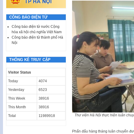
CÔNG BÁO ĐIỆN TỬ
Công báo điện tử nước Cộng
hòa xã hội chủ nghĩa Việt Nam
Công báo điện tử thành phố Hà
Nội
THỐNG KÊ TRUY CẬP
Visitor Status
Today
4074
Yesterday
6523
This Week
38916
This Month
38916
Thư viện Hà Nội thực hiện luân chuy
Total
11989918
Phấn đấu hàng tháng luân chuyển được 