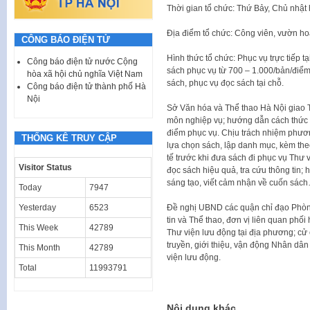
Thời gian tổ chức: Thứ Bảy, Chủ nhật
Địa điểm tổ chức: Công viên, vườn hoa
CÔNG BÁO ĐIỆN TỬ
Hình thức tổ chức: Phục vụ trực tiếp 
Công báo điện tử nước Cộng
sách phục vụ từ 700 – 1.000/bản/điểm;
hòa xã hội chủ nghĩa Việt Nam
sách, phục vụ đọc sách tại chỗ.
Công báo điện tử thành phố Hà
Nội
Sở Văn hóa và Thể thao Hà Nội giao T
môn nghiệp vụ; hướng dẫn cách thức v
điểm phục vụ. Chịu trách nhiệm phươn
THỐNG KÊ TRUY CẬP
lựa chọn sách, lập danh mục, kèm the
tế trước khi đưa sách đi phục vụ Thư
Visitor Status
đọc sách hiệu quả, tra cứu thông tin;
sáng tạo, viết cảm nhận về cuốn sác
Today
7947
Đề nghị UBND các quận chỉ đạo Phòn
Yesterday
6523
tin và Thể thao, đơn vị liên quan phối
This Week
42789
Thư viện lưu động tại địa phương; cử 
truyền, giới thiệu, vận động Nhân dân
This Month
42789
viện lưu động.
Total
11993791
Nội dung khác