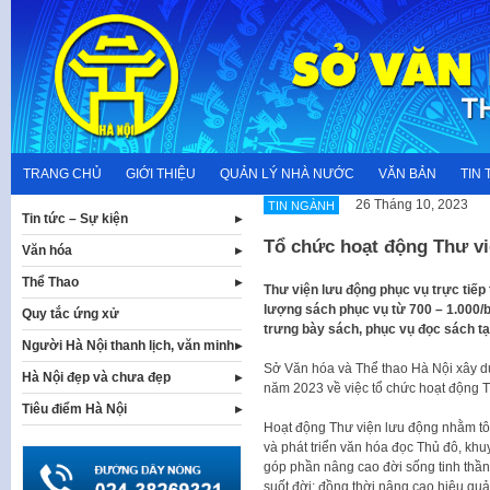
Skip
to
content
TRANG CHỦ
GIỚI THIỆU
QUẢN LÝ NHÀ NƯỚC
VĂN BẢN
TIN 
26 Tháng 10, 2023
TIN NGÀNH
Tin tức – Sự kiện
Tổ chức hoạt động Thư v
Văn hóa
Thể Thao
Thư viện lưu động phục vụ trực tiếp 
lượng sách phục vụ từ 700 – 1.000/b
Quy tắc ứng xử
trưng bày sách, phục vụ đọc sách t
Người Hà Nội thanh lịch, văn minh
Sở Văn hóa và Thể thao Hà Nội xây 
Hà Nội đẹp và chưa đẹp
năm 2023 về việc tổ chức hoạt động 
Tiêu điểm Hà Nội
Hoạt động Thư viện lưu động nhằm tôn
và phát triển văn hóa đọc Thủ đô, khuy
góp phần nâng cao đời sống tinh thần
suốt đời; đồng thời nâng cao hiệu quả