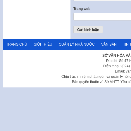
Trang web
TRANG CHỦ
GIỚI THIỆU
QUẢN LÝ NHÀ NƯỚC
VĂN BẢN
TIN 
SỞ VĂN HÓA VÀ
Địa chỉ: Số 47
Điện thoại: (024
Email: va
Chịu trách nhiệm phát ngôn và quản lý nộ
Bản quyền thuộc về Sở VHTT. Yêu cầu 