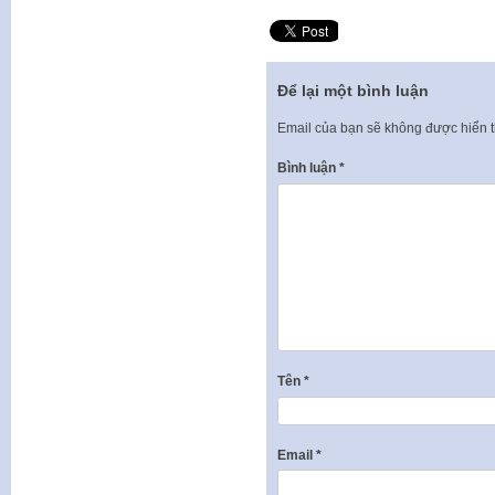
Để lại một bình luận
Email của bạn sẽ không được hiển t
Bình luận
*
Tên
*
Email
*