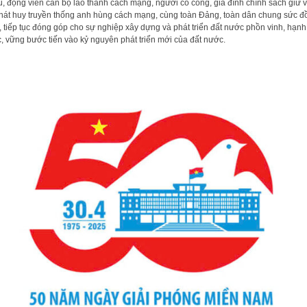
ũ, động viên cán bộ lão thành cách mạng, người có công, gia đình chính sách giữ 
hát huy truyền thống anh hùng cách mạng, cùng toàn Đảng, toàn dân chung sức đ
, tiếp tục đóng góp cho sự nghiệp xây dựng và phát triển đất nước phồn vinh, hạnh
, vững bước tiến vào kỷ nguyên phát triển mới của đất nước.