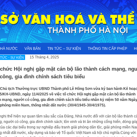
NHÀ NƯỚC
VĂN BẢN
TIN TỨC – SỰ KIỆN
THÔNG TIN CẤP PHÉP
H
15 Tháng 4, 2025
 TỨC - SỰ KIỆN
 chức Hội nghị gặp mặt cán bộ lão thành cách mạng, ng
công, gia đình chính sách tiêu biểu
 Chủ tịch Thường trực UBND Thành phố Lê Hồng Sơn vừa ký ban hành Kế hoạ
5/KH-UBND, ngày 11/4/2025 về việc tổ chức Hội nghị gặp mặt cán bộ lão thành
 mạng, người có công, gia đình chính sách tiêu biểu nhân kỷ niệm 50 năm Ngà
 phóng miền Nam, thống nhất đất nước (30/4/1945-30/4/1975).
nghị thể hiện sự quan tâm sâu sắc của Đảng, Nhà nước đối với cán bộ lão thành c
, người có công, gia đình chính sách; tôn vinh và tri ân những cống hiến, đóng gó
của các đại biểu trong sự nghiệp đấu tranh giải phóng dân tộc, giải phóng miền Na
g nhất đất nước, xây dựng và bảo vệ Tổ quốc Việt Nam xã hội chủ nghĩa.Cùng với 