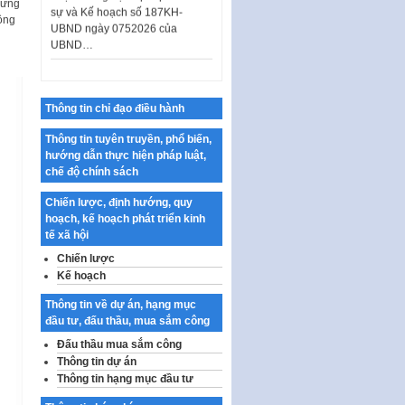
vững
UBND ngày 0752026 của
ồng
UBND…
Ban hành Danh mục vị trí khai
thác quảng cáo trên địa bàn
thành phố Hà Nội
Thông tin chỉ đạo điều hành
Kế hoạch Tổ chức Cuộc thi
chính luận về bảo vệ nền tảng tư
Thông tin tuyên truyền, phổ biến,
tưởng của Đảng…
hướng dẫn thực hiện pháp luật,
Công bố công khai dự toán kinh
chế độ chính sách
phí xây dựng pháp luật, hoàn
Chiến lược, định hướng, quy
thiện thể chế, chính…
hoạch, kế hoạch phát triển kinh
Quy định về nghiên cứu, ứng
tế xã hội
dụng khoa học, công nghệ, đổi
Chiến lược
mới sáng tạo và chuyển…
Kế hoạch
Quy định chi tiết và hướng dẫn
Thông tin về dự án, hạng mục
thi hành một số điều của Luật Lý
đầu tư, đấu thầu, mua sắm công
lịch tư…
Đấu thầu mua sắm công
Sửa đổi, bổ sung một số nội
Thông tin dự án
dung tại Nghị quyết số 30/NQ-
Thông tin hạng mục đầu tư
CP ngày 24 tháng 02…