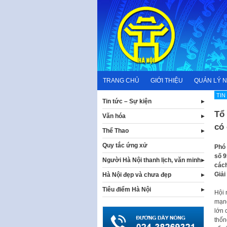
Skip
to
content
TRANG CHỦ
GIỚI THIỆU
QUẢN LÝ 
TIN
Tin tức – Sự kiện
Tổ
Văn hóa
có 
Thể Thao
Quy tắc ứng xử
Phó
số 9
Người Hà Nội thanh lịch, văn minh
cách
Giải
Hà Nội đẹp và chưa đẹp
Tiêu điểm Hà Nội
Hội 
mạng
lớn 
thốn