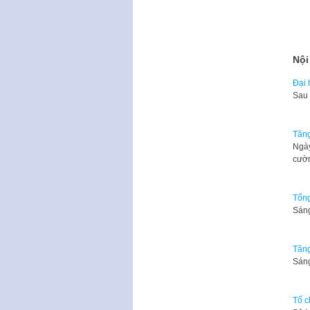
Nội
Đại 
​Sau
Tăng
Ngày
cườ
Tổng
Sáng
Tăng
​Sán
Tổ c