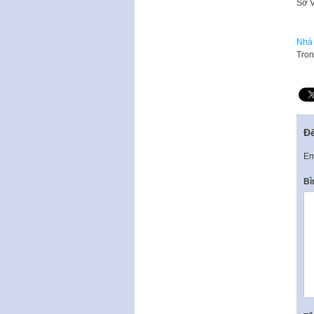
Sở V
Nhà 
Tron
Để
Em
Bì