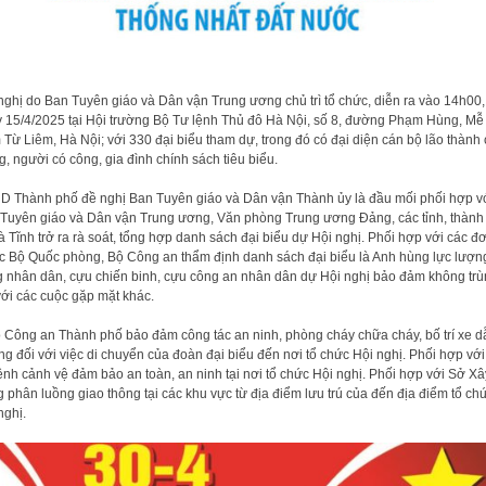
nghị do Ban Tuyên giáo và Dân vận Trung ương chủ trì tổ chức, diễn ra vào 14h00,
 15/4/2025 tại Hội trường Bộ Tư lệnh Thủ đô Hà Nội, số 8, đường Phạm Hùng, Mễ 
Từ Liêm, Hà Nội; với 330 đại biểu tham dự, trong đó có đại diện cán bộ lão thành
, người có công, gia đình chính sách tiêu biểu.
 Thành phố đề nghị Ban Tuyên giáo và Dân vận Thành ủy là đầu mối phối hợp v
Tuyên giáo và Dân vận Trung ương, Văn phòng Trung ương Đảng, các tỉnh, thành
à Tĩnh trở ra rà soát, tổng hợp danh sách đại biểu dự Hội nghị. Phối hợp với các đơ
c Bộ Quốc phòng, Bộ Công an thẩm định danh sách đại biểu là Anh hùng lực lượn
g nhân dân, cựu chiến binh, cựu công an nhân dân dự Hội nghị bảo đảm không tr
với các cuộc gặp mặt khác.
 Công an Thành phố bảo đảm công tác an ninh, phòng cháy chữa cháy, bố trí xe d
g đối với việc di chuyển của đoàn đại biểu đến nơi tổ chức Hội nghị. Phối hợp vớ
ệnh cảnh vệ đảm bảo an toàn, an ninh tại nơi tổ chức Hội nghị. Phối hợp với Sở Xâ
 phân luồng giao thông tại các khu vực từ địa điểm lưu trú của đến địa điểm tổ ch
nghị.