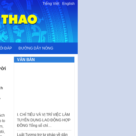
Tiếng Việt
-
English
ỎI ĐÁP
ĐƯỜNG DÂY NÓNG
VĂN BẢN
ười
ch
y
I. CHỈ TIÊU VÀ VỊ TRÍ VIỆC LÀM
TUYỂN DỤNG LAO ĐỘNG HỢP
ách
ĐỒNG Tổng số chỉ…
p to
m,
Luật Tương trợ tư pháp về dân
đó,
sự và Kế hoạch số 187KH-