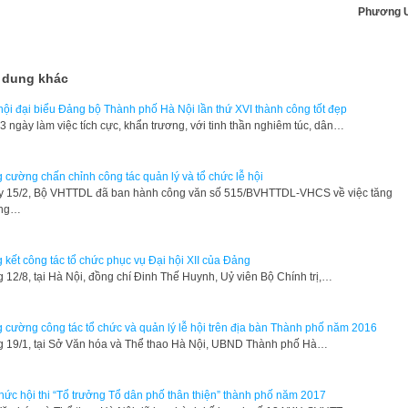
Phương 
 dung khác
hội đại biểu Đảng bộ Thành phố Hà Nội lần thứ XVI thành công tốt đẹp
 3 ngày làm việc tích cực, khẩn trương, với tinh thần nghiêm túc, dân…
 cường chấn chỉnh công tác quản lý và tổ chức lễ hội
 15/2, Bộ VHTTDL đã ban hành công văn số 515/BVHTTDL-VHCS về việc tăng
ng…
 kết công tác tổ chức phục vụ Đại hội XII của Đảng
 12/8, tại Hà Nội, đồng chí Đinh Thế Huynh, Uỷ viên Bộ Chính trị,…
 cường công tác tổ chức và quản lý lễ hội trên địa bàn Thành phố năm 2016
g 19/1, tại Sở Văn hóa và Thể thao Hà Nội, UBND Thành phố Hà…
hức hội thi “Tổ trưởng Tổ dân phố thân thiện” thành phố năm 2017