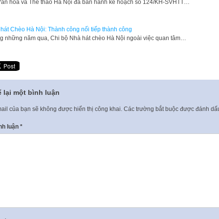
ăn hóa và Thể thao Hà Nội đã ban hành kế hoạch số 124/KH-SVHTT…
hát Chèo Hà Nội: Thành công nối tiếp thành công
g những năm qua, Chi bộ Nhà hát chèo Hà Nội ngoài việc quan tâm…
 lại một bình luận
ail của bạn sẽ không được hiển thị công khai.
Các trường bắt buộc được đánh d
nh luận
*