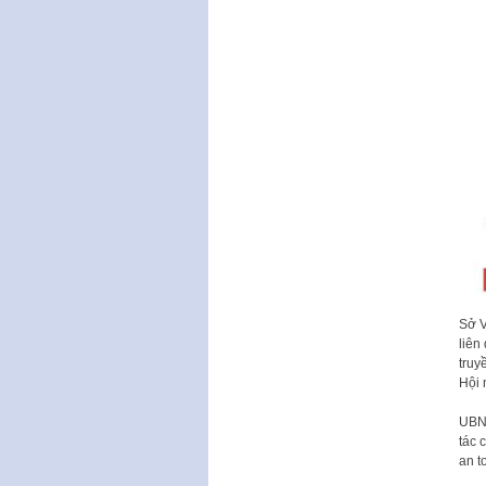
Sở V
liên
truy
Hội 
UBND
tác 
an t