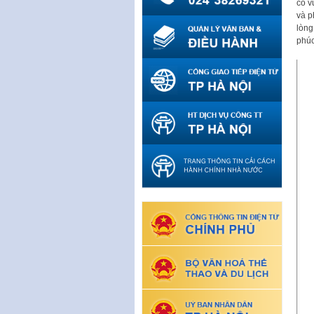
cổ v
và p
lòng
phúc