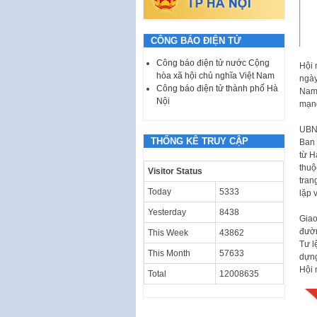
CÔNG BÁO ĐIỆN TỬ
Công báo điện tử nước Cộng
Hội 
hòa xã hội chủ nghĩa Việt Nam
ngày
Công báo điện tử thành phố Hà
Nam 
Nội
mạng
UBND
THỐNG KÊ TRUY CẬP
Ban 
từ H
thuộ
Visitor Status
tran
Today
5333
lặp 
Yesterday
8438
Giao
đườn
This Week
43862
Tư l
This Month
57633
dựng
Hội 
Total
12008635