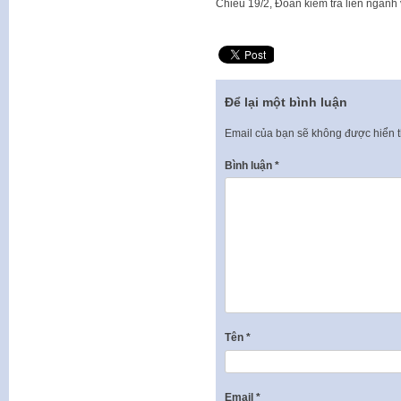
​Chiều 19/2, Đoàn kiểm tra liên ngành
Để lại một bình luận
Email của bạn sẽ không được hiển t
Bình luận
*
Tên
*
Email
*