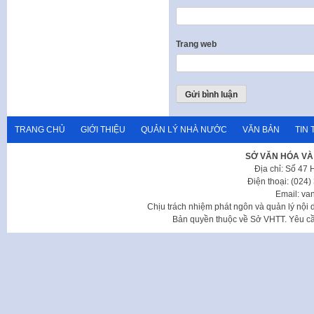
Trang web
TRANG CHỦ
GIỚI THIỆU
QUẢN LÝ NHÀ NƯỚC
VĂN BẢN
TIN 
SỞ VĂN HÓA VÀ
Địa chỉ: Số 47
Điện thoại: (024
Email: va
Chịu trách nhiệm phát ngôn và quản lý nộ
Bản quyền thuộc về Sở VHTT. Yêu cầu 