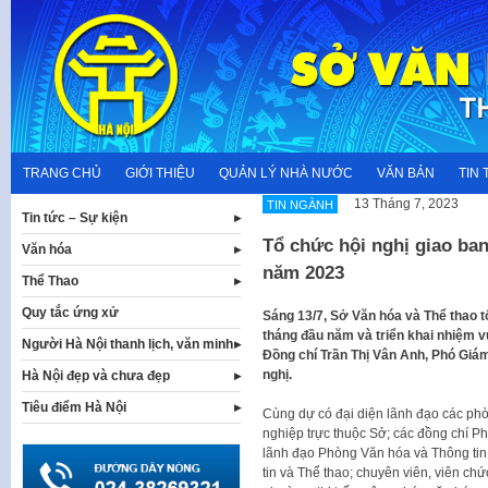
Skip
to
content
TRANG CHỦ
GIỚI THIỆU
QUẢN LÝ NHÀ NƯỚC
VĂN BẢN
TIN 
13 Tháng 7, 2023
TIN NGÀNH
Tin tức – Sự kiện
Tổ chức hội nghị giao ba
Văn hóa
năm 2023
Thể Thao
Quy tắc ứng xử
Sáng 13/7, Sở Văn hóa và Thể thao t
tháng đầu năm và triển khai nhiệm v
Người Hà Nội thanh lịch, văn minh
Đồng chí Trần Thị Vân Anh, Phó Giám
nghị.
Hà Nội đẹp và chưa đẹp
Tiêu điểm Hà Nội
Cùng dự có đại diện lãnh đạo các phò
nghiệp trực thuộc Sở; các đồng chí Ph
lãnh đạo Phòng Văn hóa và Thông tin
tin và Thể thao; chuyên viên, viên ch