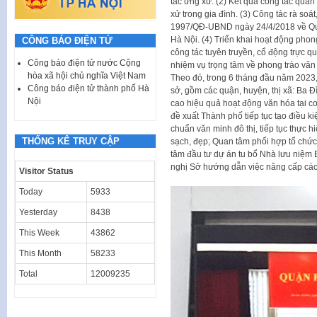
tắc ứng xử. (2) Kết quả công tác quản
xử trong gia đình. (3) Công tác rà soá
1997/QĐ-UBND ngày 24/4/2018 về Quy 
Hà Nội. (4) Triển khai hoạt động phon
CÔNG BÁO ĐIỆN TỬ
công tác tuyên truyền, cổ động trực qu
Công báo điện tử nước Cộng
nhiệm vụ trọng tâm về phong trào văn
hòa xã hội chủ nghĩa Việt Nam
Theo đó, trong 6 tháng đầu năm 2023, 
Công báo điện tử thành phố Hà
sở, gồm các quận, huyện, thị xã: Ba 
Nội
cao hiệu quả hoạt động văn hóa tại cơ
đề xuất Thành phố tiếp tục tạo điều 
chuẩn văn minh đô thị, tiếp tục thực 
THỐNG KÊ TRUY CẬP
sạch, đẹp; Quan tâm phối hợp tổ chức 
tâm đầu tư dự án tu bổ Nhà lưu niệm 
nghị Sở hướng dẫn việc nâng cấp các 
Visitor Status
Today
5933
Yesterday
8438
This Week
43862
This Month
58233
Total
12009235