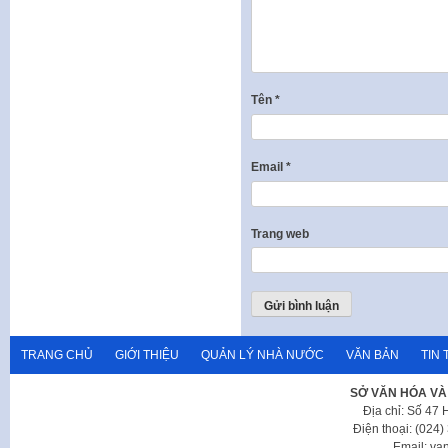
Tên
*
Email
*
Trang web
TRANG CHỦ
GIỚI THIỆU
QUẢN LÝ NHÀ NƯỚC
VĂN BẢN
TIN 
SỞ VĂN HÓA VÀ
Địa chỉ: Số 47
Điện thoại: (024
Email: va