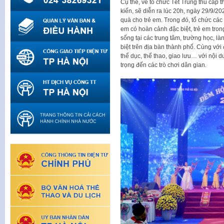
Cụ thể, về tổ chức Tết Trung thu cấp 
kiến, sẽ diễn ra lúc 20h, ngày 29/9/20
quà cho trẻ em. Trong đó, tổ chức các
em có hoàn cảnh đặc biệt, trẻ em trong
sống tại các trung tâm, trường học, 
biệt trên địa bàn thành phố. Cùng với đ
thể dục, thể thao, giao lưu… với nội 
trọng đến các trò chơi dân gian.