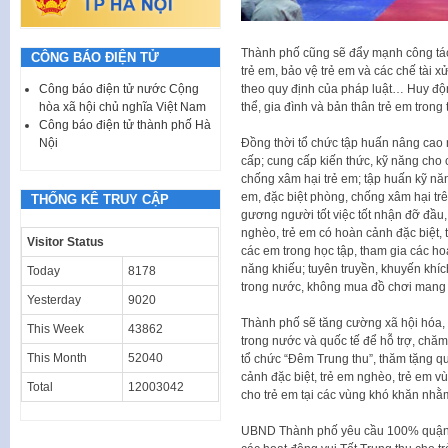
Thành phố cũng sẽ đẩy mạnh công tác 
CÔNG BÁO ĐIỆN TỬ
trẻ em, bảo vệ trẻ em và các chế tài x
Công báo điện tử nước Cộng
theo quy định của pháp luật… Huy độn
hòa xã hội chủ nghĩa Việt Nam
thể, gia đình và bản thân trẻ em tron
Công báo điện tử thành phố Hà
Nội
Đồng thời tổ chức tập huấn nâng cao 
cấp; cung cấp kiến thức, kỹ năng cho 
chống xâm hại trẻ em; tập huấn kỹ nă
em, đặc biệt phòng, chống xâm hại tr
THỐNG KÊ TRUY CẬP
gương người tốt việc tốt nhận đỡ đầu,
nghèo, trẻ em có hoàn cảnh đặc biệt, 
Visitor Status
các em trong học tập, tham gia các hoạt
năng khiếu; tuyên truyền, khuyến khích
Today
8178
trong nước, không mua đồ chơi mang t
Yesterday
9020
Thành phố sẽ tăng cường xã hội hóa, 
This Week
43862
trong nước và quốc tế để hỗ trợ, chăm
This Month
52040
tổ chức “Đêm Trung thu”, thăm tặng q
cảnh đặc biệt, trẻ em nghèo, trẻ em vùn
Total
12003042
cho trẻ em tại các vùng khó khăn nhằ
UBND Thành phố yêu cầu 100% quận, h