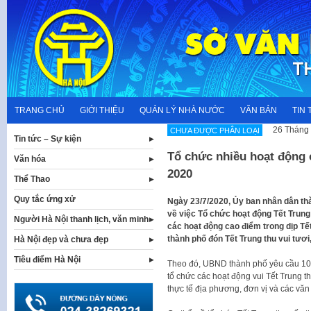
Skip
to
content
TRANG CHỦ
GIỚI THIỆU
QUẢN LÝ NHÀ NƯỚC
VĂN BẢN
TIN 
26 Tháng 
CHƯA ĐƯỢC PHÂN LOẠI
Tin tức – Sự kiện
Tổ chức nhiều hoạt động c
Văn hóa
2020
Thể Thao
Quy tắc ứng xử
Ngày 23/7/2020, Ủy ban nhân dân t
về việc Tổ chức hoạt động Tết Trun
Người Hà Nội thanh lịch, văn minh
các hoạt động cao điểm trong dịp Tết
thành phố đón Tết Trung thu vui tươi,
Hà Nội đẹp và chưa đẹp
Tiêu điểm Hà Nội
Theo đó, UBND thành phố yêu cầu 100
tổ chức các hoạt động vui Tết Trung th
thực tế địa phương, đơn vị và các văn