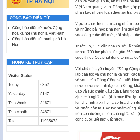
dân và toàn quân ta, nhất là thế hệ t
Việt Nam quang vinh. Đồng thời góp 
phản bác những luận điệu sai trái, xuy
CÔNG BÁO ĐIỆN TỬ
Việc tổ chức triển lãm cũng nhằm tiếp
Công báo điện tử nước Cộng
và những bài học kinh nghiệm quý báu
hòa xã hội chủ nghĩa Việt Nam
vào công cuộc đổi mới, hội nhập quốc 
Công báo điện tử thành phố Hà
Nội
Trước đó, Cục Văn hóa cơ sở đã chấm 
từ hơn 700 tác phẩm của gần 250 họa
cuộc thi do Cục phát động từ ngày 09
THỐNG KÊ TRUY CẬP
Với chủ đề tuyên truyền: “Đảng Cộng sản
lập dân tộc và chủ nghĩa xã hội”, các
Visitor Status
vẻ vang của Đảng Cộng sản Việt Nam; n
Today
6352
nước dưới sự lãnh đạo của Đảng; khẳng đ
đạo và sức chiến đấu của Đảng tron
Yesterday
5147
định chủ nghĩa xã hội là mục tiêu, lý
lên chủ nghĩa xã hội là sự lựa chọn 
This Week
34671
và Nhân dân ta. Các tác phẩm cũng đã 
This Month
34671
trên con đường đi lên chủ nghĩa xã hộ
công cuộc đổi mới đất nước.
Total
11985673