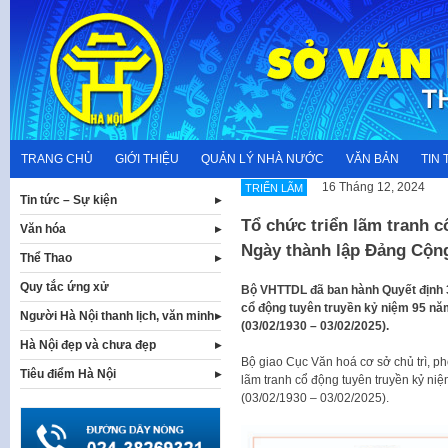
Skip
to
content
TRANG CHỦ
GIỚI THIỆU
QUẢN LÝ NHÀ NƯỚC
VĂN BẢN
TIN 
16 Tháng 12, 2024
TRIỂN LÃM
Tin tức – Sự kiện
Tổ chức triển lãm tranh 
Văn hóa
Ngày thành lập Đảng Cộn
Thể Thao
Quy tắc ứng xử
Bộ VHTTDL đã ban hành Quyết định 3
cổ động tuyên truyền kỷ niệm 95 n
Người Hà Nội thanh lịch, văn minh
(03/02/1930 – 03/02/2025).
Hà Nội đẹp và chưa đẹp
Bộ giao Cục Văn hoá cơ sở chủ trì, phố
Tiêu điểm Hà Nội
lãm tranh cổ động tuyên truyền kỷ n
(03/02/1930 – 03/02/2025).