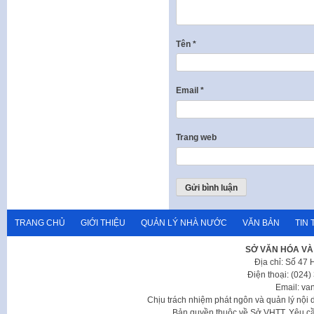
Tên
*
Email
*
Trang web
TRANG CHỦ
GIỚI THIỆU
QUẢN LÝ NHÀ NƯỚC
VĂN BẢN
TIN 
SỞ VĂN HÓA VÀ
Địa chỉ: Số 47
Điện thoại: (024
Email: va
Chịu trách nhiệm phát ngôn và quản lý nộ
Bản quyền thuộc về Sở VHTT. Yêu cầu 