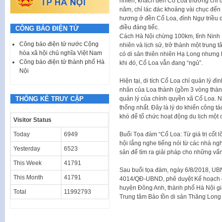
nhiên, khách đến Cổ Loa thường chỉ đế
năm, chỉ lác đác khoảng vài chục đến
hương ở đền Cổ Loa, đình Ngự triều d
điều đáng tiếc.
CÔNG BÁO ĐIỆN TỬ
Cách Hà Nội chừng 100km, tỉnh Ninh Bì
Công báo điện tử nước Cộng
nhiên và lịch sử, trở thành một trung 
hòa xã hội chủ nghĩa Việt Nam
có di sản thiên nhiên Hạ Long nhưng 
Công báo điện tử thành phố Hà
khi đó, Cổ Loa vẫn đang “ngủ”.
Nội
Hiện tại, di tích Cổ Loa chỉ quản lý đ
nhân của Loa thành (gồm 3 vòng thàn
THỐNG KÊ TRUY CẬP
quản lý của chính quyền xã Cổ Loa. N
thống nhất. Đây là lý do khiến công tác
khó để tổ chức hoạt động du lịch mộ
Visitor Status
Today
6949
Buổi Tọa đàm “Cổ Loa: Từ giá trị cốt l
hội lắng nghe tiếng nói từ các nhà ngh
Yesterday
6523
sản để tìm ra giải pháp cho những vấn
This Week
41791
Sau buổi tọa đàm, ngày 6/8/2018, UBND
This Month
41791
4014/QĐ-UBND, phê duyệt Kế hoạch quản
huyện Đông Anh, thành phố Hà Nội gi
Total
11992793
Trung tâm Bảo tồn di sản Thăng Long 