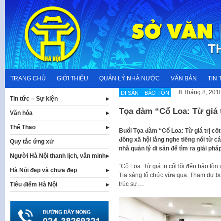
Skip
to
content
TRANG CHỦ
GIỚI THIỆU
QUẢN LÝ NHÀ NƯỚC
VĂN BẢN
TIN 
8 Tháng 8, 201
DI SẢN – BẢO TỒN
Tin tức – Sự kiện
Tọa đàm “Cổ Loa: Từ giá tr
Văn hóa
Thể Thao
Buổi Tọa đàm “Cổ Loa: Từ giá trị cốt 
đồng xã hội lắng nghe tiếng nói từ cá
Quy tắc ứng xử
nhà quản lý di sản để tìm ra giải phá
Người Hà Nội thanh lịch, văn minh
“Cổ Loa: Từ giá trị cốt lõi đến bảo tồn
Hà Nội đẹp và chưa đẹp
Tia sáng tổ chức vừa qua. Tham dự bu
trúc sư….
Tiêu điểm Hà Nội