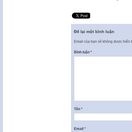
Để lại một bình luận
Email của bạn sẽ không được hiển t
Bình luận
*
Tên
*
Email
*