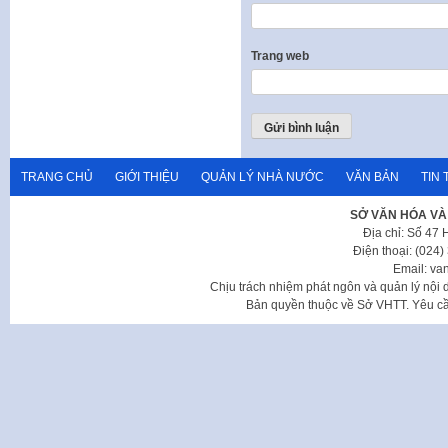
Trang web
TRANG CHỦ
GIỚI THIỆU
QUẢN LÝ NHÀ NƯỚC
VĂN BẢN
TIN 
SỞ VĂN HÓA VÀ
Địa chỉ: Số 47
Điện thoại: (024
Email: va
Chịu trách nhiệm phát ngôn và quản lý nộ
Bản quyền thuộc về Sở VHTT. Yêu cầu 