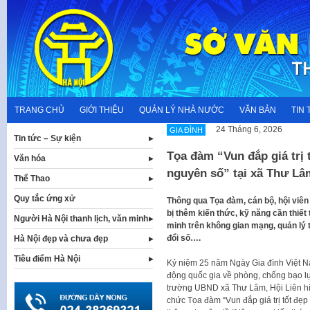
Skip
to
content
TRANG CHỦ
GIỚI THIỆU
QUẢN LÝ NHÀ NƯỚC
VĂN BẢN
TIN 
24 Tháng 6, 2026
GIA ĐÌNH
Tin tức – Sự kiện
Tọa đàm “Vun đắp giá trị 
Văn hóa
nguyên số” tại xã Thư Lâ
Thể Thao
Quy tắc ứng xử
Thông qua Tọa đàm, cán bộ, hội viê
bị thêm kiến thức, kỹ năng cần thiế
Người Hà Nội thanh lịch, văn minh
minh trên không gian mạng, quản lý t
đổi số….
Hà Nội đẹp và chưa đẹp
Tiêu điểm Hà Nội
Kỷ niệm 25 năm Ngày Gia đình Việt 
động quốc gia về phòng, chống bạo lự
trường UBND xã Thư Lâm, Hội Liên hi
chức Tọa đàm “Vun đắp giá trị tốt đẹp