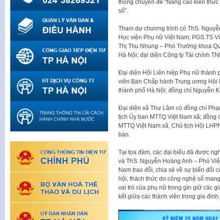
thông chuyên đề “Nâng cao kiến thức q
số”.
Tham dự chương trình có ThS. Nguyễ
Học viện Phụ nữ Việt Nam; PGS.TS Vũ 
Thị Thu Nhung – Phó Trưởng khoa Quả
Hà Nội; đại diện Công ty Tài chính 
Đại diện Hội Liên hiệp Phụ nữ thành
viên Ban Chấp hành Trung ương Hội 
thành phố Hà Nội; đồng chí Nguyễn K
Đại diện xã Thư Lâm có đồng chí Ph
tịch Ủy ban MTTQ Việt Nam xã; đồng 
MTTQ Việt Nam xã, Chủ tịch Hội LHPN 
bàn.
Tại tọa đàm, các đại biểu đã được n
và ThS. Nguyễn Hoàng Anh – Phó Viện
Nam trao đổi, chia sẻ về sự biến đổi 
hội, thách thức do công nghệ số mang 
vai trò của phụ nữ trong gìn giữ các g
kết giữa các thành viên trong gia đình.