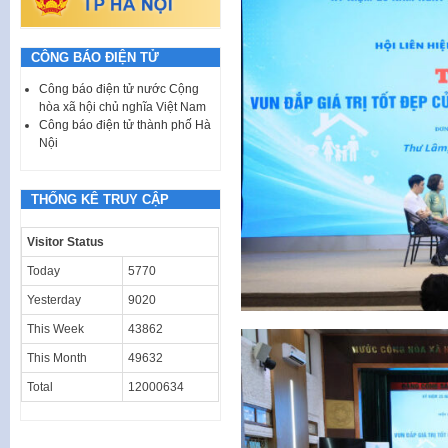
CÔNG BÁO ĐIỆN TỬ
Công báo điện tử nước Cộng
hòa xã hội chủ nghĩa Việt Nam
Công báo điện tử thành phố Hà
Nội
THỐNG KÊ TRUY CẬP
Visitor Status
Today
5770
Yesterday
9020
This Week
43862
This Month
49632
Total
12000634