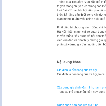
Thông qua Tọa đàm “Vun đắp giá trị tố
truyền thông chuyên đề “Nâng cao kiến
thời đại số”, cán bộ, hội viên phụ nữ
thức, kỹ năng cần thiết trong xây dựn
gian mạng, quản lý tài chính hiệu quả 
Phát biểu tại chương trình, đồng ch
Hà Nội nhấn mạnh vai trò quan trọng củ
truyền thống, xây dựng xã hội phát tr
việc vun đắp và phát huy những giá trị
phần xây dựng gia đình no ấm, tiến b
Nội dung khác
Gia đình là nền tảng của xã hội
Gia đình là nền tảng của xã hội, là cá
Xây dựng gia đình văn minh, hạnh ph
Trong xu thế phát triển hiện nay, cùn
Ngăn chặn nạn bạo lực gia đình