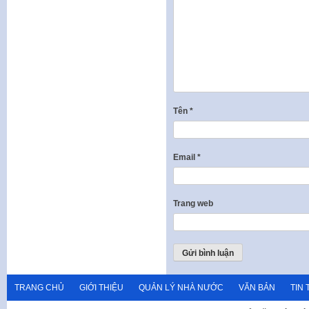
Tên
*
Email
*
Trang web
TRANG CHỦ
GIỚI THIỆU
QUẢN LÝ NHÀ NƯỚC
VĂN BẢN
TIN 