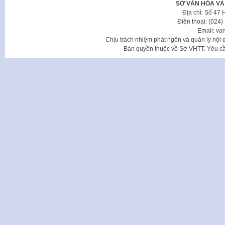
SỞ VĂN HÓA VÀ
Địa chỉ: Số 47
Điện thoại: (024
Email: va
Chịu trách nhiệm phát ngôn và quản lý nộ
Bản quyền thuộc về Sở VHTT. Yêu cầu 