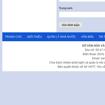
Trang web
TRANG CHỦ
GIỚI THIỆU
QUẢN LÝ NHÀ NƯỚC
VĂN BẢN
TIN 
SỞ VĂN HÓA VÀ
Địa chỉ: Số 47
Điện thoại: (024
Email: va
Chịu trách nhiệm phát ngôn và quản lý nộ
Bản quyền thuộc về Sở VHTT. Yêu cầu 