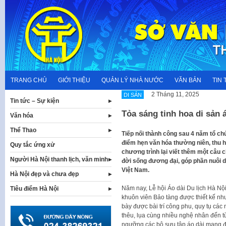
Skip
to
content
TRANG CHỦ
GIỚI THIỆU
QUẢN LÝ NHÀ NƯỚC
VĂN BẢN
TIN 
2 Tháng 11, 2025
DI SẢN
Tin tức – Sự kiện
Tỏa sáng tinh hoa di sản 
Văn hóa
Thể Thao
Tiếp nối thành công sau 4 năm tổ chứ
điểm hẹn văn hóa thường niên, thu 
Quy tắc ứng xử
chương trình lại viết thêm một câu 
Người Hà Nội thanh lịch, văn minh
đời sống đương đại, góp phần nuôi d
Việt Nam.
Hà Nội đẹp và chưa đẹp
Năm nay, Lễ hội Áo dài Du lịch Hà Nộ
Tiêu điểm Hà Nội
khuôn viên Bảo tàng được thiết kế như
bày được bài trí công phu, quy tụ các n
thêu, lụa cùng nhiều nghệ nhân đến 
ngưỡng các bộ sưu tập áo dài mang đậ