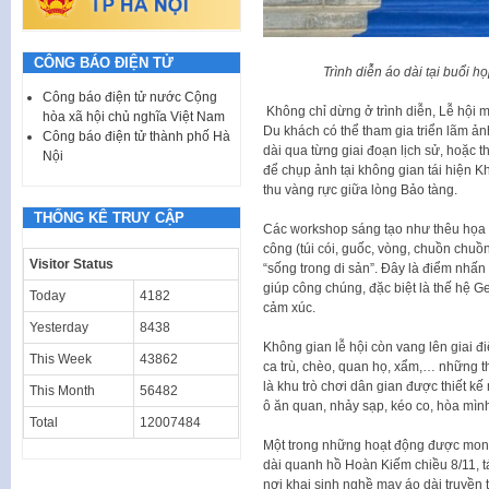
CÔNG BÁO ĐIỆN TỬ
Trình diễn áo dài tại buổi h
Công báo điện tử nước Cộng
Không chỉ dừng ở trình diễn, Lễ hội 
hòa xã hội chủ nghĩa Việt Nam
Du khách có thể tham gia triển lãm ản
Công báo điện tử thành phố Hà
dài qua từng giai đoạn lịch sử, hoặc 
Nội
để chụp ảnh tại không gian tái hiện 
thu vàng rực giữa lòng Bảo tàng.
THỐNG KÊ TRUY CẬP
Các workshop sáng tạo như thêu họa ti
công (túi cói, guốc, vòng, chuồn chuồ
Visitor Status
“sống trong di sản”. Đây là điểm nhấn 
giúp công chúng, đặc biệt là thế hệ Ge
Today
4182
cảm xúc.
Yesterday
8438
Không gian lễ hội còn vang lên giai đ
This Week
43862
ca trù, chèo, quan họ, xẩm,… những t
là khu trò chơi dân gian được thiết k
This Month
56482
ô ăn quan, nhảy sạp, kéo co, hòa mình
Total
12007484
Một trong những hoạt động được mong
dài quanh hồ Hoàn Kiếm chiều 8/11, t
nơi khai sinh nghề may áo dài truyền 