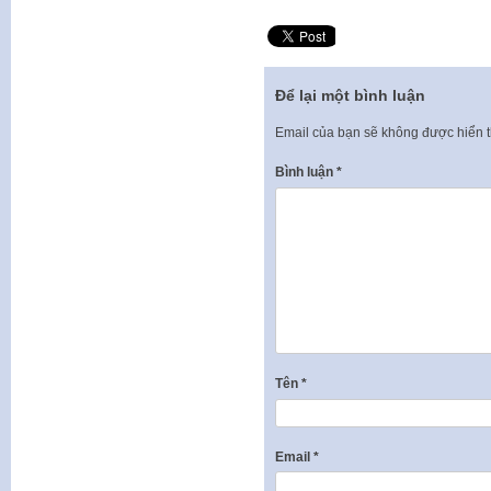
Để lại một bình luận
Email của bạn sẽ không được hiển t
Bình luận
*
Tên
*
Email
*