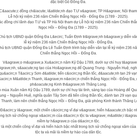
đặc biệt Gò Đống Đa.
ác đồng chí lãnh đạo T.Ư và TP Hà Nội tham dự Lễ hội kỷ niệm 236 năm Chiến thắ
Ngọc Hồi – Đống Đa (1789 – 2025).
hủ tịch UBND quận Đống Đa Lê Tuấn Định trình bày diễn văn tại lễ kỷ niệm 236 n
Chiến thắng Ngọc Hồi – Đống Đa.
 mùa Xuân năm Kỷ Dậu 1789, dưới sự chỉ huy tài tình, sáng tạo của Hoàng đế Q
ung – Nguyễn Huệ, nghĩa quân Tây Sơn đã tiến công thần tốc, đánh tan 29 vạn q
 Thanh, làm nên chiến thắng Ngọc Hồi – Đống Đa, giải phóng Kinh thành Thăng L
 là một chiến công vĩ đại và hiển hách bậc nhất trong lịch sử chống ngoại xâm của
tộc ta và mãi là niềm tự hào của dân tộc.