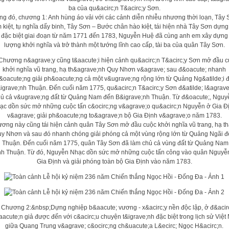
ng đó, chương 1: Anh hùng áo vải với các cảnh diễn nhiễu nhương thời loạn, Tây
m kiệt, tụ nghĩa dấy binh, Tây Sơn – Bước chân hào kiệt, tái hiện nhà Tây Sơn dựng
 đặc biệt giai đoạn từ năm 1771 đến 1783, Nguyễn Huệ đã cùng anh em xây dựng
lượng khởi nghĩa và trở thành một tướng lĩnh cao cấp, tài ba của quân Tây Sơn.
ơng này cũng tái hiện cảnh quân Tây Sơn mở đầu cuộc khởi nghĩa vũ trang, hạ t
y Nhơn và sau đó nhanh chóng giải phóng cả một vùng rộng lớn từ Quảng Ngãi 
h Thuận. Đến cuối năm 1775, quân Tây Sơn đã làm chủ cả vùng đất từ Quảng Nam
nh Thuận. Từ đó, Nguyễn Nhạc dồn sức mở những cuộc tấn công vào quân Nguyễ
Gia Định và giải phóng toàn bộ Gia Định vào năm 1783.