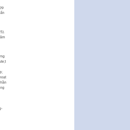
hợp
Phê duyệt Chương trình phát
 ấn
triển kinh tế số và xã hội số giai
đoạn 2026 -…
 năm
hoạt
phần
ung
g-