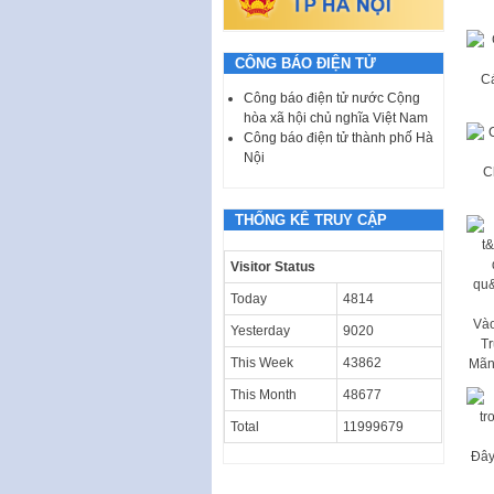
CÔNG BÁO ĐIỆN TỬ
C
Công báo điện tử nước Cộng
hòa xã hội chủ nghĩa Việt Nam
Công báo điện tử thành phố Hà
Nội
C
THỐNG KÊ TRUY CẬP
Visitor Status
Today
4814
Vào
Yesterday
9020
Tr
This Week
43862
Mãn
This Month
48677
Total
11999679
Đây