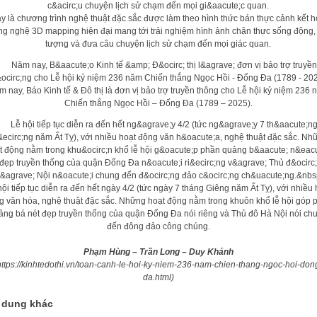
y là chương trình nghệ thuật đặc sắc được làm theo hình thức bán thực cảnh kết 
ng nghệ 3D mapping hiện đại mang tới trải nghiệm hình ảnh chân thực sống động,
tượng và đưa câu chuyện lịch sử chạm đến mọi giác quan.
 nay, Báo Kinh tế & Đô thị là đơn vị bảo trợ truyền thông cho Lễ hội kỷ niệm 236
Chiến thắng Ngọc Hồi – Đống Đa (1789 – 2025).
hội tiếp tục diễn ra đến hết ngày 4/2 (tức ngày 7 tháng Giêng năm Ất Tỵ), với nhiều 
g văn hóa, nghệ thuật đặc sắc. Những hoạt động nằm trong khuôn khổ lễ hội góp 
ảng bá nét đẹp truyền thống của quận Đống Đa nói riêng và Thủ đô Hà Nội nói ch
đến đông đảo công chúng.
Phạm Hùng – Trần Long – Duy Khánh
https://kinhtedothi.vn/toan-canh-le-hoi-ky-niem-236-nam-chien-thang-ngoc-hoi-don
da.html)
 dung khác