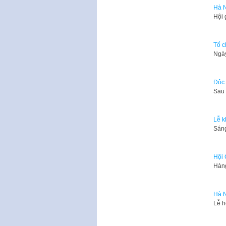
Hà N
​Hội
Tổ c
​Ngà
Độc 
​Sau
Lễ k
Sáng
Hội
​Hàn
Hà N
​Lễ 