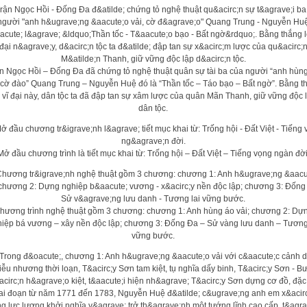
n Ngọc Hồi – Đống Đa đã chứng tỏ nghệ thuật quân sự tài ba của người “anh hùn
, cờ đào” Quang Trung – Nguyễn Huệ đó là “Thần tốc – Táo bạo – Bất ngờ”. Bằng t
i vĩ đại này, dân tộc ta đã đập tan sự xâm lược của quân Mãn Thanh, giữ vững độc 
dân tộc.
Mở đầu chương trình là tiết mục khai từ: Trống hội – Đất Việt – Tiếng vọng ngàn đời
hương trình nghệ thuật gồm 3 chương: chương 1: Anh hùng áo vải; chương 2: Dự
iệp bá vương – xây nền độc lập; chương 3: Đống Đa – Sử vàng lưu danh – Tương
vững bước.