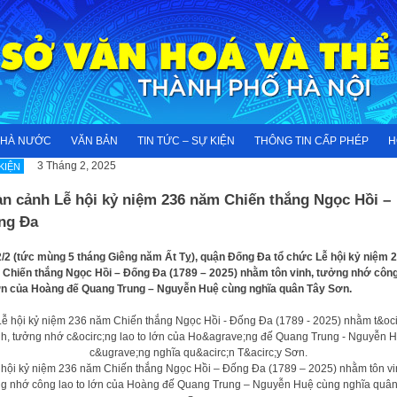
NHÀ NƯỚC
VĂN BẢN
TIN TỨC – SỰ KIỆN
THÔNG TIN CẤP PHÉP
H
3 Tháng 2, 2025
KIỆN
àn cảnh Lễ hội kỷ niệm 236 năm Chiến thắng Ngọc Hồi –
ng Đa
2/2 (tức mùng 5 tháng Giêng năm Ất Tỵ), quận Đống Đa tổ chức Lễ hội kỷ niệm 
Chiến thắng Ngọc Hồi – Đống Đa (1789 – 2025) nhằm tôn vinh, tưởng nhớ công
ớn của Hoàng đế Quang Trung – Nguyễn Huệ cùng nghĩa quân Tây Sơn.
 hội kỷ niệm 236 năm Chiến thắng Ngọc Hồi – Đống Đa (1789 – 2025) nhằm tôn vi
g nhớ công lao to lớn của Hoàng đế Quang Trung – Nguyễn Huệ cùng nghĩa quâ