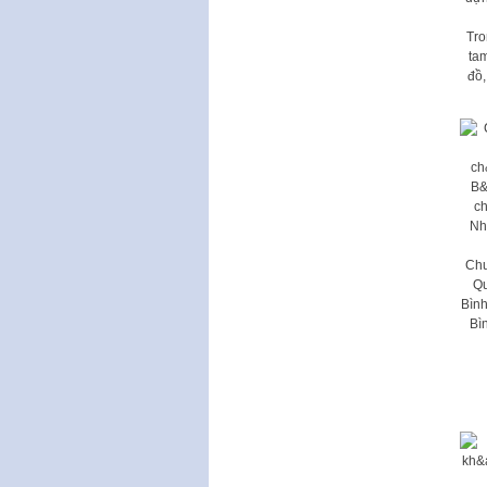
Tro
ta
đồ,
Chư
Qu
Bìn
Bì