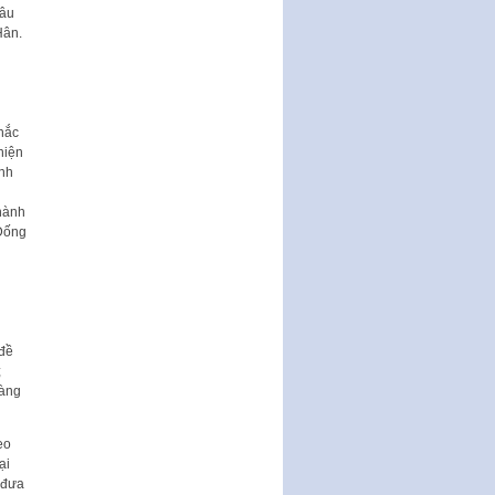
câu
Nghị quyết quy định điều kiện,
Hân.
thủ tục tặng, thu hồi danh hiệu
"Công dân danh dự…
Nghị quyết quy định một số
chính sách thúc đẩy nghiên cứu
khoa học, phát triển công…
Nghị quyết công bố Nghị quyết
quy phạm pháp luật của HĐND
Thành phố triển khai thi…
hành
 Đống
Nghị quyết ban hành quy chế
tiếp công dân của Thường trực
HĐND, đại biểu HĐND thành…
Nghị quyết về một số chính sách
ưu đãi, hỗ trợ phát triển hạ tầng,
tổ chức…
Nghị quyết quy định một số nội
vàng
dung và định mức chi quản lý
hoạt động khoa…
Quy định mức tiền phạt đối với
một số hành vi vi phạm hành
chính trong lĩnh…