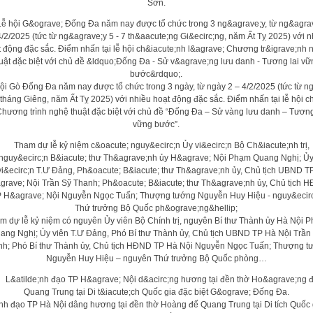
Sơn.
ội Gò Đống Đa năm nay được tổ chức trong 3 ngày, từ ngày 2 – 4/2/2025 (tức từ n
 tháng Giêng, năm Ất Tỵ 2025) với nhiều hoạt động đặc sắc. Điểm nhấn tại lễ hội c
Chương trình nghệ thuật đặc biệt với chủ đề “Đống Đa – Sử vàng lưu danh – Tương
vững bước”.
m dự lễ kỷ niệm có nguyên Ủy viên Bộ Chính trị, nguyên Bí thư Thành ủy Hà Nội 
ang Nghị; Ủy viên T.Ư Đảng, Phó Bí thư Thành ủy, Chủ tịch UBND TP Hà Nội Trần
nh; Phó Bí thư Thành ủy, Chủ tịch HĐND TP Hà Nội Nguyễn Ngọc Tuấn; Thượng t
Nguyễn Huy Hiệu – nguyên Thứ trưởng Bộ Quốc phòng…
nh đạo TP Hà Nội dâng hương tại đền thờ Hoàng đế Quang Trung tại Di tích Quốc 