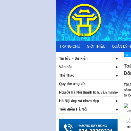
Skip
to
content
TRANG CHỦ
GIỚI THIỆU
QUẢN LÝ 
SỰ 
Tin tức – Sự kiện
To
Văn hóa
Đố
Thể Thao
Quy tắc ứng xử
Tối 
năm 
Người Hà Nội thanh lịch, văn minh
to l
Hà Nội đẹp và chưa đẹp
Tiêu điểm Hà Nội
Lễ
tưởn