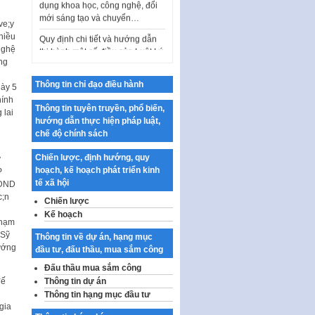
mới sáng tạo và chuyển…
Quy định chi tiết và hướng dẫn
thi hành một số điều của Luật Lý
lịch tư…
Sửa đổi, bổ sung một số nội
dung tại Nghị quyết số 30/NQ-
Thông tin chỉ đạo điều hành
gày 5
CP ngày 24 tháng 02…
hính
Thông tin tuyên truyền, phổ biến,
 lai
Ban hành Chương trình hành
hướng dẫn thực hiện pháp luật,
động của Chính phủ thực hiện
chế độ chính sách
Nghị quyết số 02-NQ/TW ngày
17…
Chiến lược, định hướng, quy
hoạch, kế hoạch phát triển kinh
THÔNG BÁO Tuyển dụng lao
tế xã hội
động hợp đồng theo Nghị định
số 111/2022/NĐ-CP ngày
Chiến lược
30/12/2022 của Chính…
Kế hoạch
Phạm
Sửa đổi, bổ sung một số điều
 Sỹ
Thông tin về dự án, hạng mục
của Thông tư số 320/2016/TT-
ướng
đầu tư, đấu thầu, mua sắm công
BTC của Bộ trưởng Bộ Tài…
Đấu thầu mua sắm công
Quy định về quản lý website
Thông tin dự án
thương mại điện tử
Thông tin hạng mục đầu tư
gia
Nghị quyết quy định điều kiện,