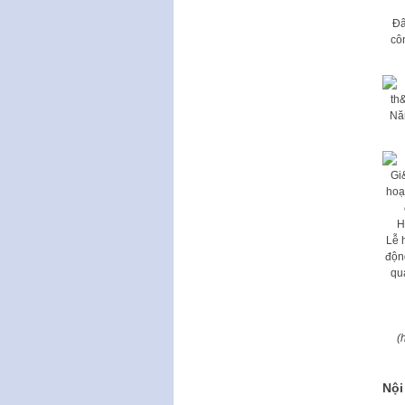
Đâ
cô
Năm
Lễ 
độn
qu
(
Nội