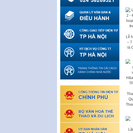
Lễ h
– 7
là 
Tha
Qu
Tha
Lã