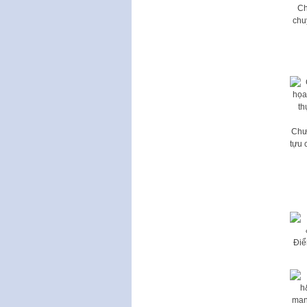
Ch
chu
Chư
tựu 
Điể