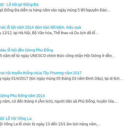
ội : Lễ hội gò Đống Đa
 gò Đống Đa diễn ra hàng năm vào ngày mùng 5 tết Nguyên Đán…
hức lễ hội năm 2014 đảm bảo tiết kiệm, hiệu quả
y 12/12, tại Hà Nội, Bộ Văn hóa, Thể thao và Du lịch đã tổ…
đáo lễ hội đền Gióng Phù Đổng
 5 năm kể từ ngày UNESCO chính thức công nhận Hội Gióng ở đền…
hai hội truyền thống chùa Tây Phương năm 2017
 ngày 01/4/2017 (tức ngày mùng 05 tháng 03 năm Đinh Dậu), tại di tích…
 Gióng Phù Đổng năm 2014
g năm, cứ đến tháng 4 (Âm lịch), người dân xã Phù Đổng, huyện Gia…
ội: Lễ hội Võng La
hội Võng La tổ chức từ ngày 13 đến 15/1 âm lịch hàng năm,…