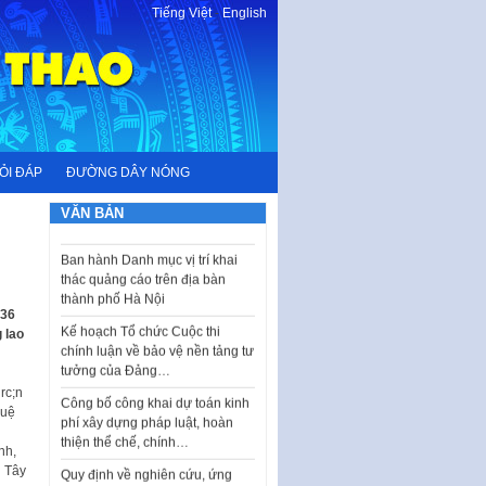
Tiếng Việt
-
English
I. CHỈ TIÊU VÀ VỊ TRÍ VIỆC LÀM
TUYỂN DỤNG LAO ĐỘNG HỢP
ĐỒNG Tổng số chỉ…
Luật Tương trợ tư pháp về dân
sự và Kế hoạch số 187KH-
ỎI ĐÁP
ĐƯỜNG DÂY NÓNG
UBND ngày 0752026 của
UBND…
VĂN BẢN
Ban hành Danh mục vị trí khai
thác quảng cáo trên địa bàn
thành phố Hà Nội
Kế hoạch Tổ chức Cuộc thi
236
chính luận về bảo vệ nền tảng tư
 lao
tưởng của Đảng…
Công bố công khai dự toán kinh
phí xây dựng pháp luật, hoàn
thiện thể chế, chính…
Quy định về nghiên cứu, ứng
nh,
dụng khoa học, công nghệ, đổi
n Tây