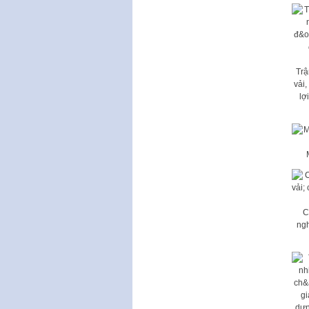
Trậ
vải
lợ
C
ngh