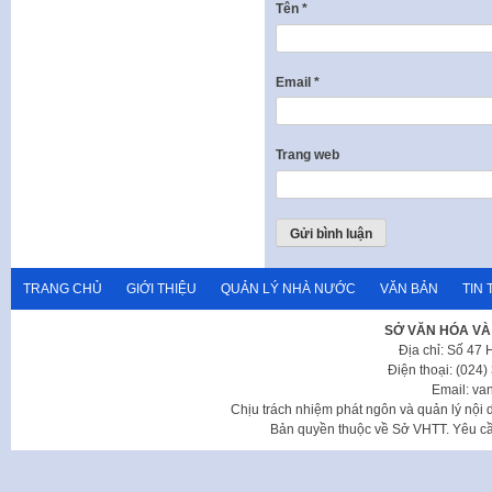
Tên
*
Email
*
Trang web
TRANG CHỦ
GIỚI THIỆU
QUẢN LÝ NHÀ NƯỚC
VĂN BẢN
TIN 
SỞ VĂN HÓA VÀ
Địa chỉ: Số 47
Điện thoại: (024
Email: va
Chịu trách nhiệm phát ngôn và quản lý nộ
Bản quyền thuộc về Sở VHTT. Yêu cầu 