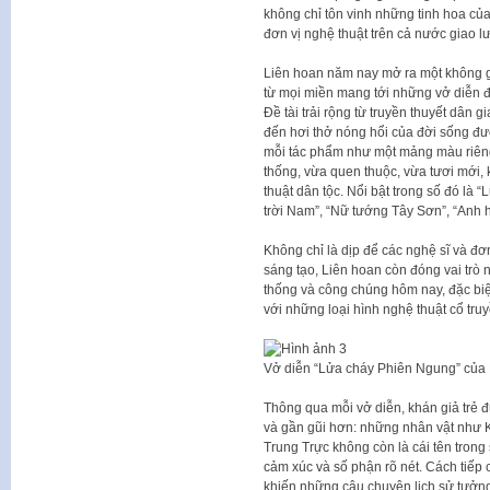
không chỉ tôn vinh những tinh hoa của
đơn vị nghệ thuật trên cả nước giao l
Liên hoan năm nay mở ra một không gi
từ mọi miền mang tới những vở diễn 
Đề tài trải rộng từ truyền thuyết dân 
đến hơi thở nóng hổi của đời sống đư
mỗi tác phẩm như một mảng màu riêng
thống, vừa quen thuộc, vừa tươi mới, 
thuật dân tộc. Nổi bật trong số đó là
trời Nam”, “Nữ tướng Tây Sơn”, “An
Không chỉ là dịp để các nghệ sĩ và đơn
sáng tạo, Liên hoan còn đóng vai trò
thống và công chúng hôm nay, đặc biệt 
với những loại hình nghệ thuật cổ truy
Vở diễn “Lửa cháy Phiên Ngung” của 
Thông qua mỗi vở diễn, khán giả trẻ 
và gần gũi hơn: những nhân vật như
Trung Trực không còn là cái tên trong
cảm xúc và số phận rõ nét. Cách tiếp 
khiến những câu chuyện lịch sử tưởng