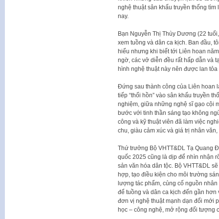
nghệ thuật sân khấu truyền thống tìm 
nay.
Bạn Nguyễn Thị Thùy Dương (22 tuổi, H
xem tuồng và dân ca kịch. Ban đầu, tô
hiểu nhưng khi biết tới Liên hoan năm
ngờ, các vở diễn đều rất hấp dẫn và t
hình nghệ thuật này nên được lan tỏa r
Đứng sau thành công của Liên hoan là
tiếp “thổi hồn” vào sân khấu truyền th
nghiệm, giữa những nghệ sĩ gạo cội mi
bước với tinh thần sáng tạo không ngừ
công và kỹ thuật viên đã làm việc ngh
chu, giàu cảm xúc và giá trị nhân văn,
Thứ trưởng Bộ VHTT&DL Tạ Quang Đôn
quốc 2025 cũng là dịp để nhìn nhận rõ
sản văn hóa dân tộc. Bộ VHTT&DL sẽ t
hợp, tạo điều kiện cho môi trường sáng
lượng tác phẩm, củng cố nguồn nhân l
để tuồng và dân ca kịch đến gần hơn 
đơn vị nghệ thuật mạnh dạn đổi mới 
học – công nghệ, mở rộng đối tượng c