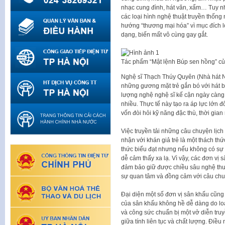
nhạc cung đình, hát văn, xẩm… Tuy nhi
các loại hình nghệ thuật truyền thống
hướng “thương mại hóa” vì mục đích lợ
dạng, biến mất vô cùng gay gắt.
Tác phẩm “Mật lệnh Búp sen hồng” củ
Nghệ sĩ Thạch Thúy Quyên (Nhà hát Ng
những gương mặt trẻ gắn bó với hát bộ
lượng nghệ nghệ sĩ kế cận ngày càng
nhiều. Thực tế này tạo ra áp lực lớn đố
vốn đòi hỏi kỹ năng đặc thù, thời gian
Việc truyền tải những câu chuyện lịch
nhận với khán giả trẻ là một thách thứ
thức biểu đạt nhưng nếu không có sự l
dễ cảm thấy xa lạ. Vì vậy, các đơn vị
đảm bảo giữ được chiều sâu nghệ thu
sự quan tâm và đồng cảm với câu chu
Đại diện một số đơn vị sân khấu cũng 
của sân khấu không hề dễ dàng do loại
và công sức chuẩn bị một vở diễn tru
giữa tính liên tục và chất lượng. Điều