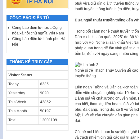
phải vừa giữ gìn giá trị truyền thống,
thuật truyền thống luôn hiện diện, t
CÔNG BÁO ĐIỆN TỬ
Đưa nghệ thuật truyền thống đến vớ
Công báo điện tử nước Cộng
Trong bối cảnh nghệ thuật truyền thố
hòa xã hội chủ nghĩa Việt Nam
Dân ca kịch toàn quốc 2025” do Bộ VH
Công báo điện tử thành phố Hà
hợp với Hội Nghệ sĩ sân khấu Việt Na
Nội
pháp quan trọng để tôn vinh giá trị di
bền bỉ, đến với ngày càng nhiều công 
THỐNG KÊ TRUY CẬP
Nghệ sĩ trẻ Thạch Thúy Quyên đề cao t
Visitor Status
truyền thống.
Today
6335
Liên hoan Tuồng và Dân ca kịch toàn 
diễn viên chuyên nghiệp của 10 đơn v
Yesterday
9020
Đánh giá về chất lượng chuyên môn, 
This Week
43862
cho biết, tham dự liên hoan có 8 vở tu
phú, đa dạng. Trong đó, có 8 vở về lị
This Month
50197
Mỹ; 1 vở về câu chuyện dân gian pha 
Total
12001199
đại.
Có thể nói Liên hoan là sự kiện nghệ 
và trách nhiệm gìn giữ các giá trị sân