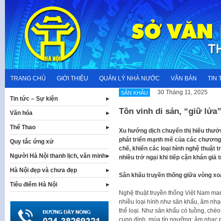
Skip
to
content
TRANG CHỦ
GIỚI THIỆU
QUẢN LÝ NHÀ NƯỚC
VĂN BẢN
TIN 
30 Tháng 11, 2025
SÂN KHẤU
Tin tức – Sự kiện
Tôn vinh di sản, “giữ lửa
Văn hóa
Thể Thao
Xu hướng dịch chuyển thị hiếu thưở
phát triển mạnh mẽ của các chương tr
Quy tắc ứng xử
chế, khiến các loại hình nghệ thuật 
Người Hà Nội thanh lịch, văn minh
nhiều trở ngại khi tiếp cận khán giả t
Hà Nội đẹp và chưa đẹp
Sân khấu truyền thống giữa vòng xo
Tiêu điểm Hà Nội
Nghệ thuật truyền thống Việt Nam ma
nhiều loại hình như sân khấu, âm nhạc
thể loại. Như sân khấu có tuồng, chè
cung đình, múa tín ngưỡng; âm nhạc ph