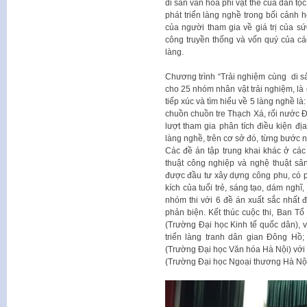
di sản văn hóa phi vật thể của dân tộ
phát triển làng nghề trong bối cảnh 
của người tham gia về giá trị của s
công truyền thống và vốn quý của cá
làng.
Chương trình “Trải nghiệm cùng di s
cho 25 nhóm nhân vật trải nghiệm, là 
tiếp xúc và tìm hiểu về 5 làng nghề l
chuồn chuồn tre Thạch Xá, rối nước 
lượt tham gia phân tích điều kiện địa
làng nghề, trên cơ sở đó, từng bước n
Các đề án tập trung khai khác ở các l
thuật công nghiệp và nghệ thuật sâ
được đầu tư xây dựng công phu, có 
kích của tuổi trẻ, sáng tạo, dám ngh
nhóm thi với 6 đề án xuất sắc nhất 
phản biện. Kết thúc cuộc thi, Ban T
(Trường Đại học Kinh tế quốc dân), vớ
triển làng tranh dân gian Đông Hồ;
(Trường Đại học Văn hóa Hà Nội) với
(Trường Đại học Ngoại thương Hà Nội