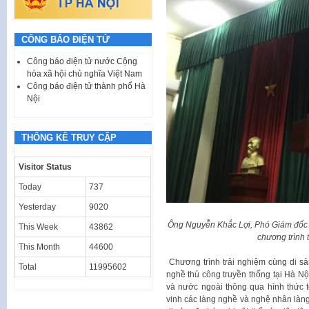
CÔNG BÁO ĐIỆN TỬ
Công báo điện tử nước Cộng
hòa xã hội chủ nghĩa Việt Nam
Công báo điện tử thành phố Hà
Nội
THỐNG KÊ TRUY CẬP
Visitor Status
Today
737
Yesterday
9020
Ông Nguyễn Khắc Lợi, Phó Giám đốc 
This Week
43862
chương trình 
This Month
44600
Chương trình trải nghiệm cùng di sả
Total
11995602
nghề thủ công truyền thống tại Hà Nộ
và nước ngoài thông qua hình thức 
vinh các làng nghề và nghệ nhân làng 