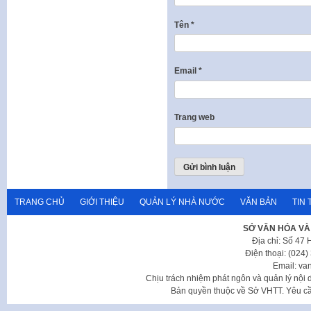
Tên
*
Email
*
Trang web
TRANG CHỦ
GIỚI THIỆU
QUẢN LÝ NHÀ NƯỚC
VĂN BẢN
TIN 
SỞ VĂN HÓA VÀ
Địa chỉ: Số 47
Điện thoại: (024
Email: va
Chịu trách nhiệm phát ngôn và quản lý nộ
Bản quyền thuộc về Sở VHTT. Yêu cầu 