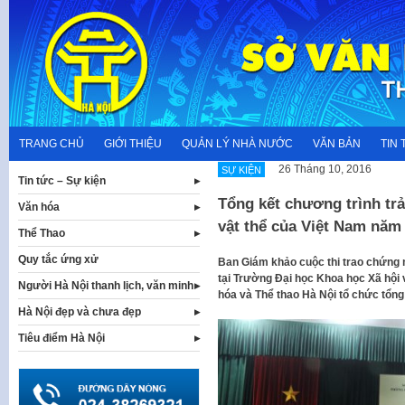
Skip
to
content
TRANG CHỦ
GIỚI THIỆU
QUẢN LÝ NHÀ NƯỚC
VĂN BẢN
TIN 
26 Tháng 10, 2016
SỰ KIỆN
Tin tức – Sự kiện
Tổng kết chương trình tr
Văn hóa
vật thể của Việt Nam năm
Thể Thao
Quy tắc ứng xử
Ban Giám khảo cuộc thi trao chứng 
tại Trường Đại học Khoa học Xã hội
Người Hà Nội thanh lịch, văn minh
hóa và Thể thao Hà Nội tổ chức tổng
Hà Nội đẹp và chưa đẹp
Tiêu điểm Hà Nội