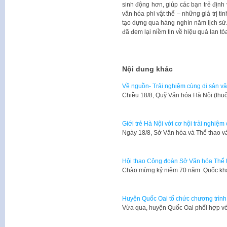
sinh động hơn, giúp các bạn trẻ định v
văn hóa phi vật thể – những giá trị ti
tạo dựng qua hàng nghìn năm lịch sử. 
đã đem lại niềm tin về hiệu quả lan tỏa
Nội dung khác
Về nguồn- Trải nghiệm cùng di sản vă
Chiều 18/8, Quỹ Văn hóa Hà Nội (th
Giới trẻ Hà Nội với cơ hội trải nghiệm
Ngày 18/8, Sở Văn hóa và Thể thao 
Hội thao Công đoàn Sở Văn hóa Thể 
​Chào mừng kỷ niệm 70 năm Quốc k
Huyện Quốc Oai tổ chức chương trình 
Vừa qua, huyện Quốc Oai phối hợp vớ