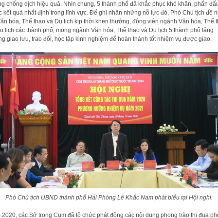
g chống dịch hiệu quả. Nhìn chung, 5 thành phố đã khắc phục khó khăn, phấn đấu
 kết quả nhất định trong lĩnh vực. Để ghi nhận những nỗ lực đó, Phó Chủ tịch đề n
ăn hóa, Thể thao và Du lịch kịp thời khen thưởng, động viên ngành Văn hóa, Thể 
u lịch các thành phố, mong ngành Văn hóa, Thể thao và Du lịch 5 thành phố tăng
g giao lưu, trao đổi, học tập kinh nghiệm để hoàn thành tốt nhiệm vụ được giao.
Phó Chủ tịch UBND thành phố Hải Phòng Lê Khắc Nam phát biểu tại Hội nghị.
2020, các Sở trong Cụm đã tổ chức phát động các nội dung phong trào thi đua ph