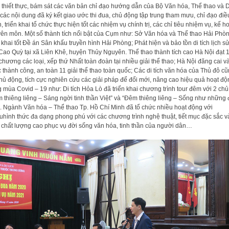
 thiết thực, bám sát các văn bản chỉ đạo hướng dẫn của Bộ Văn hóa, Thể thao và 
, các nội dung đã ký kết giao ước thi đua, chủ động tập trung tham mưu, chỉ đạo điề
, triển khai tổ chức thực hiện tốt các nhiệm vụ chính trị, các chỉ tiêu nhiệm vụ, kế h
ên môn. Một số thành tích nổi bật của Cụm như: Sở Văn hóa và Thể thao Hải Phò
n khai tốt Đề án Sân khấu truyền hình Hải Phòng; Phát hiện và bảo tồn di tích lịch s
Cao Quỳ tại xã Liên Khê, huyện Thủy Nguyên. Thể thao thành tích cao Hà Nội đạt 
chương các loại, xếp thứ Nhất toàn đoàn tại nhiều giải thể thao; Hà Nội đăng cai và
 thành công, an toàn 11 giải thể thao toàn quốc; Các di tích văn hóa của Thủ đô c
hủ động, tích cực nghiên cứu các giải pháp để đổi mới, nâng cao hiệu quả hoạt độ
g mùa Covid – 19 như: Di tích Hỏa Lò đã triển khai chương trình tour đêm với 2 chủ
 thiêng liêng – Sáng ngời tinh thần Việt” và “Đêm thiêng liêng – Sống như những
. Ngành Văn hóa – Thể thao Tp. Hồ Chí Minh đã tổ chức nhiều hoạt động với
uhình thức đa dạng phong phú với các chương trình nghệ thuật, tiết mục đặc sắc v
 chất lượng cao phục vụ đời sống văn hóa, tinh thần của người dân…