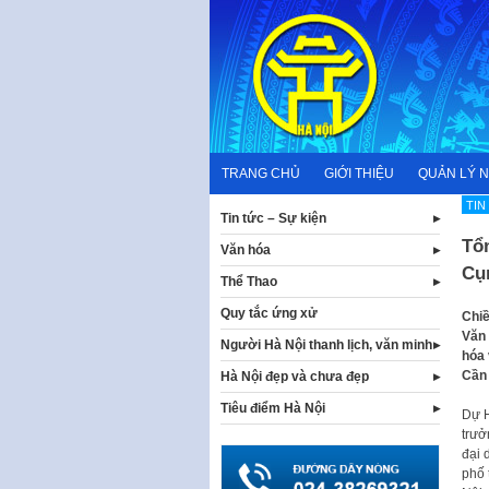
Skip
to
content
TRANG CHỦ
GIỚI THIỆU
QUẢN LÝ 
TIN
Tin tức – Sự kiện
Tổn
Văn hóa
Cụ
Thể Thao
Quy tắc ứng xử
Chiề
Văn 
Người Hà Nội thanh lịch, văn minh
hóa 
Cần 
Hà Nội đẹp và chưa đẹp
Tiêu điểm Hà Nội
Dự H
trưở
đại 
phố 