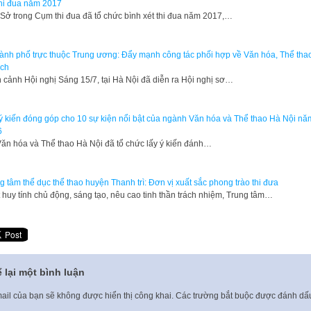
thi đua năm 2017
Sở trong Cụm thi đua đã tổ chức bình xét thi đua năm 2017,…
ành phố trực thuộc Trung ương: Đẩy mạnh công tác phối hợp về Văn hóa, Thể tha
ịch
 cảnh Hội nghị Sáng 15/7, tại Hà Nội đã diễn ra Hội nghị sơ…
ý kiến đóng góp cho 10 sự kiện nổi bật của ngành Văn hóa và Thể thao Hà Nội nă
6
ăn hóa và Thể thao Hà Nội đã tổ chức lấy ý kiến đánh…
g tâm thể dục thể thao huyện Thanh trì: Đơn vị xuất sắc phong trào thi đưa
 huy tính chủ động, sáng tạo, nêu cao tinh thần trách nhiệm, Trung tâm…
 lại một bình luận
ail của bạn sẽ không được hiển thị công khai.
Các trường bắt buộc được đánh d