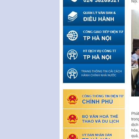
Nội.
Phát
tron
dịch
hóa,
quả.