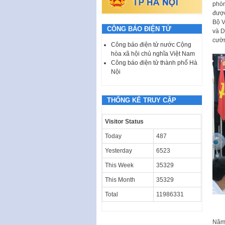
phòn
được
Bộ V
CÔNG BÁO ĐIỆN TỬ
và D
cườn
Công báo điện tử nước Cộng
hòa xã hội chủ nghĩa Việt Nam
Công báo điện tử thành phố Hà
Nội
THỐNG KÊ TRUY CẬP
Visitor Status
Today
487
Yesterday
6523
This Week
35329
This Month
35329
Total
11986331
Năm 