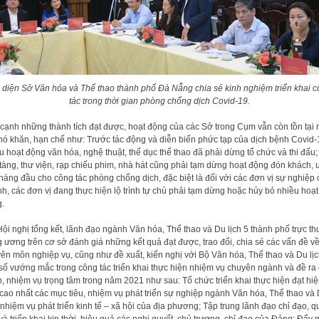
 diện Sở Văn hóa và Thể thao thành phố Đà Nẵng chia sẻ kinh nghiệm triển khai 
tác trong thời gian phòng chống dịch Covid-19.
cạnh những thành tích đạt được, hoạt động của các Sở trong Cụm vẫn còn tồn tại 
hó khăn, hạn chế như: Trước tác động và diễn biến phức tạp của dịch bệnh Covid-
u hoạt động văn hóa, nghệ thuật, thể dục thể thao đã phải dừng tổ chức và thi đấu;
tàng, thư viện, rạp chiếu phim, nhà hát cũng phải tạm dừng hoạt động đón khách, 
 hàng đầu cho công tác phòng chống dịch, đặc biệt là đối với các đơn vị sự nghiệp
h, các đơn vị đang thực hiện lộ trình tự chủ phải tạm dừng hoặc hủy bỏ nhiều hoạt
.
Hội nghị tổng kết, lãnh đạo ngành Văn hóa, Thể thao và Du lịch 5 thành phố trực th
g ương trên cơ sở đánh giá những kết quả đạt được, trao đổi, chia sẻ các vấn đề v
ên môn nghiệp vụ, cũng như đề xuất, kiến nghị với Bộ Văn hóa, Thể thao và Du lị
số vướng mắc trong công tác triển khai thực hiện nhiệm vụ chuyên ngành và đề ra 
, nhiệm vụ trọng tâm trong năm 2021 như sau: Tổ chức triển khai thực hiện đạt hi
cao nhất các mục tiêu, nhiệm vụ phát triển sự nghiệp ngành Văn hóa, Thể thao và
, nhiệm vụ phát triển kinh tế – xã hội của địa phương; Tập trung lãnh đạo chỉ đạo, 
t và triển khai kịp thời, hiệu quả các nghị quyết, chủ trương, chỉ đạo của Đảng; Đẩy