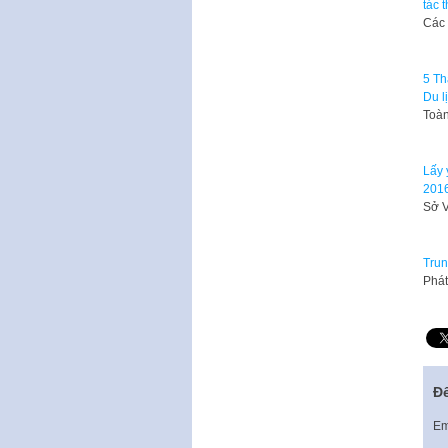
tác 
Các 
5 Th
Du l
Toàn
Lấy 
201
Sở V
Trun
Phát
Để
Em