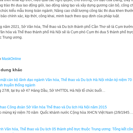
g trào thi đua lao động giỏi, lao động sáng tạo và xây dựng gương cán bộ, công c
 chức kiểu mẫu trong toàn ngành; Nâng cao chất lượng công tác thi đua khen thưở
bảo chính xác, kịp thời, công khai, minh bạch theo quy định của pháp luật.
g năm 2021, Sở Văn hóa, Thể thao và Du lịch thành phố Cần Thơ sẽ là Cụm trưởn
ăn hóa và Thể thao thành phố Hà Nội sẽ là Cụm phó Cụm thi đua 5 thành phố trự
c Trung ương.
o
MaskOnline
 dung khác
mặt cán bộ lãnh đạo ngành Văn hóa, Thể thao và Du lịch Hà Nội nhân kỷ niệm 70
h truyền thống ngành
 27/8, tại trụ sở 47 Hàng Dầu, Sở VHTTDL Hà Nội tổ chức buổi…
thao Công đoàn Sở Văn hóa Thể thao và Du lịch Hà Nội năm 2015
ào mừng kỷ niệm 70 năm Quốc khánh nước Cộng hòa XHCN Việt Nam (2/9/1945…
h Văn hóa, Thể thao và Du lịch 05 thành phố trực thuộc Trung ương: Tổng kết cô