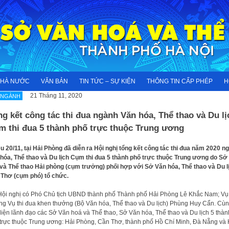
NHÀ NƯỚC
VĂN BẢN
TIN TỨC – SỰ KIỆN
THÔNG TIN CẤP PHÉP
H
21 Tháng 11, 2020
 NGÀNH
g kết công tác thi đua ngành Văn hóa, Thể thao và Du lị
m thi đua 5 thành phố trực thuộc Trung ương
u 20/11, tại Hải Phòng đã diễn ra Hội nghị tổng kết công tác thi đua năm 2020 n
hóa, Thể thao và Du lịch Cụm thi đua 5 thành phố trực thuộc Trung ương do Sở
và Thể thao Hải phòng (cụm trưởng) phối hợp với Sở Văn hóa, Thể thao và Du l
Thơ (cụm phó) tổ chức.
ội nghị có Phó Chủ tịch UBND thành phố Thành phố Hải Phòng Lê Khắc Nam; Vụ
ng Vụ thi đua khen thưởng (Bộ Văn hóa, Thể thao và Du lịch) Phùng Huy Cẩn. Cù
diện lãnh đạo các Sở Văn hoá và Thể thao, Sở Văn hóa, Thể thao và Du lịch 5 thàn
trực thuộc Trung ương: Hải Phòng, Cần Thơ, thành phố Hồ Chí Minh, Đà Nẵng và