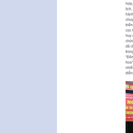
hợp,
lịch
hành
chuy
triể
cọc 
huy 
chức
đã c
tron
“Đêm
hoa”
nhiề
diễn