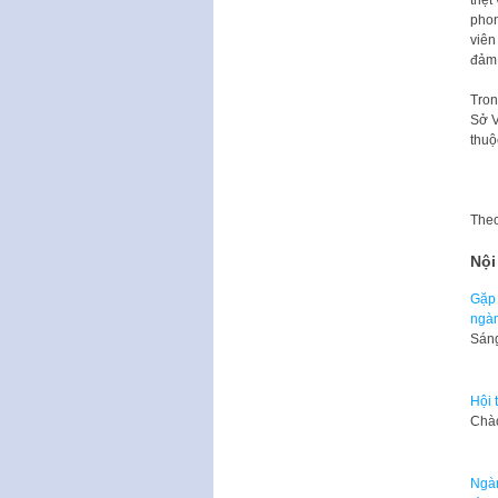
phon
viên
đảm 
Tron
Sở V
thuộ
The
Nội
Gặp 
ngàn
Sáng
Hội 
​Ch
Ngàn