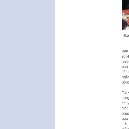
Đại
Bên 
số k
nhiề
bảo 
tiên
ngàn
động
Tại 
trun
chuy
một 
pháp
quả 
lịch
triệ