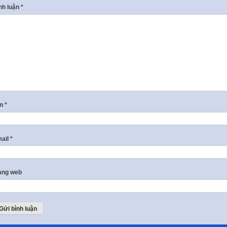
nh luận
*
ên
*
ail
*
ang web