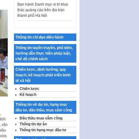
thác quảng cáo trên địa bàn
thành phố Hà Nội
Kế hoạch Tổ chức Cuộc thi
chính luận về bảo vệ nền tảng tư
tưởng của Đảng…
Công bố công khai dự toán kinh
Thông tin chỉ đạo điều hành
phí xây dựng pháp luật, hoàn
thiện thể chế, chính…
Thông tin tuyên truyền, phổ biến,
hướng dẫn thực hiện pháp luật,
Quy định về nghiên cứu, ứng
chế độ chính sách
dụng khoa học, công nghệ, đổi
mới sáng tạo và chuyển…
Chiến lược, định hướng, quy
hoạch, kế hoạch phát triển kinh
Quy định chi tiết và hướng dẫn
tế xã hội
thi hành một số điều của Luật Lý
lịch tư…
Chiến lược
Kế hoạch
Sửa đổi, bổ sung một số nội
dung tại Nghị quyết số 30/NQ-
Thông tin về dự án, hạng mục
CP ngày 24 tháng 02…
đầu tư, đấu thầu, mua sắm công
,
Ban hành Chương trình hành
Đấu thầu mua sắm công
 bởi
động của Chính phủ thực hiện
Thông tin dự án
, văn
Nghị quyết số 02-NQ/TW ngày
Thông tin hạng mục đầu tư
hiệu
17…
 vừa