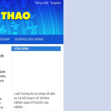
Tiếng Việt
-
English
ỎI ĐÁP
ĐƯỜNG DÂY NÓNG
VĂN BẢN
ch
gành
 Văn
ịch
Luật Tương trợ tư pháp về dân
sự và Kế hoạch số 187KH-
UBND ngày 0752026 của
ng
UBND…
h
Ban hành Danh mục vị trí khai
 Hà