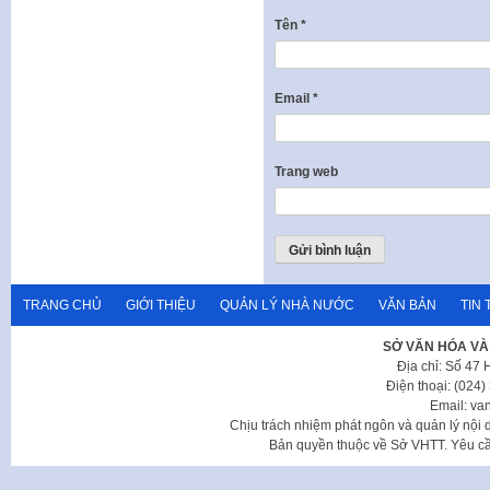
Tên
*
Email
*
Trang web
TRANG CHỦ
GIỚI THIỆU
QUẢN LÝ NHÀ NƯỚC
VĂN BẢN
TIN 
SỞ VĂN HÓA VÀ
Địa chỉ: Số 47
Điện thoại: (024
Email: va
Chịu trách nhiệm phát ngôn và quản lý nộ
Bản quyền thuộc về Sở VHTT. Yêu cầu 