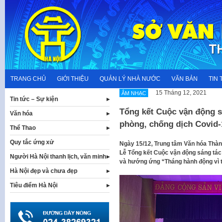
Skip
to
content
TRANG CHỦ
GIỚI THIỆU
QUẢN LÝ NHÀ NƯỚC
VĂN BẢN
TIN 
15 Tháng 12, 2021
ÂM NHẠC
Tin tức – Sự kiện
Tổng kết Cuộc vận động s
Văn hóa
phòng, chống dịch Covid-
Thể Thao
Quy tắc ứng xử
Ngày 15/12, Trung tâm Văn hóa Thàn
Lễ Tổng kết Cuộc vận động sáng tác
Người Hà Nội thanh lịch, văn minh
và hướng ứng “Tháng hành động vì 
Hà Nội đẹp và chưa đẹp
Tiêu điểm Hà Nội