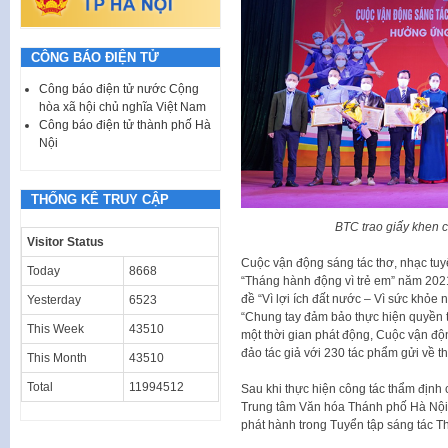
CÔNG BÁO ĐIỆN TỬ
Công báo điện tử nước Cộng
hòa xã hội chủ nghĩa Việt Nam
Công báo điện tử thành phố Hà
Nội
THỐNG KÊ TRUY CẬP
BTC trao giấy khen c
Visitor Status
Cuộc vận động sáng tác thơ, nhạc tu
Today
8668
“Tháng hành động vì trẻ em” năm 2021
đề “Vì lợi ích đất nước – Vì sức khỏe
Yesterday
6523
“Chung tay đảm bảo thực hiện quyền tr
This Week
43510
một thời gian phát động, Cuộc vận đ
đảo tác giả với 230 tác phẩm gửi về t
This Month
43510
Total
11994512
Sau khi thực hiện công tác thẩm định 
Trung tâm Văn hóa Thánh phố Hà Nội 
phát hành trong Tuyển tập sáng tác T