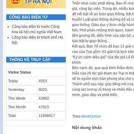
Triển khai cuộc phát động, Ban tổ ch
giả, cộng tác viên. Trong đó, nhiều k
đề nổi bật về an toàn giao thông, trật
CÔNG BÁO ĐIỆN TỬ
truyền Luật giao thông đường bộ và cá
giao thông; Giáo dục ý thức chấp hàn
Công báo điện tử nước Cộng
Nội; Phê phán những thói quen, hành 
hòa xã hội chủ nghĩa Việt Nam
tấm gương tốt, điển hình của cán bộ,
Công báo điện tử thành phố Hà
bảo trật tự giao thông…
Nội
Kết quả, Ban Tổ chức đã trao 12 giải 
cao của Trại gồm: 02 giải A là kịch bả
“Ký ức cánh diều gió” của tác giả Lê Đ
THỐNG KÊ TRUY CẬP
khích.
Bên cạnh đó, qua quá trình thẩm định,
Visitor Status
biểu của 20 tác giả tham dự Trại in t
sẽ là nguồn kịch bản phong phú cho 
Today
4053
Thành phố sau này; góp tiếng nói củ
cùng lực lượng vũ trang và nhân dân
Yesterday
9020
minh, giàu đẹp và phát triển.
This Week
43862
This Month
47915
Total
11998917
Theo
MaskOnline
Nội dung khác