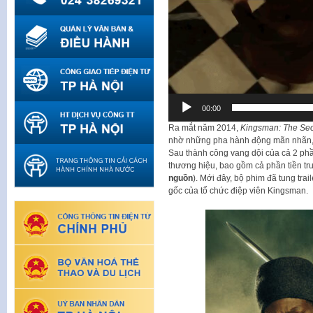
00:00
Ra mắt năm 2014,
Kingsman: The Sec
nhờ những pha hành động mãn nhãn, b
Sau thành công vang dội của cả 2 phầ
thương hiệu, bao gồm cả phần tiền t
nguồn
). Mới đây, bộ phim đã tung tra
gốc của tổ chức điệp viên Kingsman.