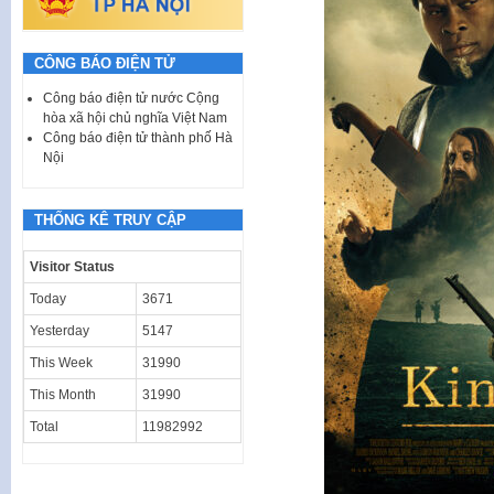
CÔNG BÁO ĐIỆN TỬ
Công báo điện tử nước Cộng
hòa xã hội chủ nghĩa Việt Nam
Công báo điện tử thành phố Hà
Nội
THỐNG KÊ TRUY CẬP
Visitor Status
Today
3671
Yesterday
5147
This Week
31990
This Month
31990
Total
11982992