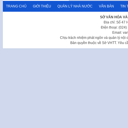
TRANG CHỦ
GIỚI THIỆU
QUẢN LÝ NHÀ NƯỚC
VĂN BẢN
TIN 
SỞ VĂN HÓA VÀ
Địa chỉ: Số 47
Điện thoại: (024
Email: va
Chịu trách nhiệm phát ngôn và quản lý nộ
Bản quyền thuộc về Sở VHTT. Yêu cầu 