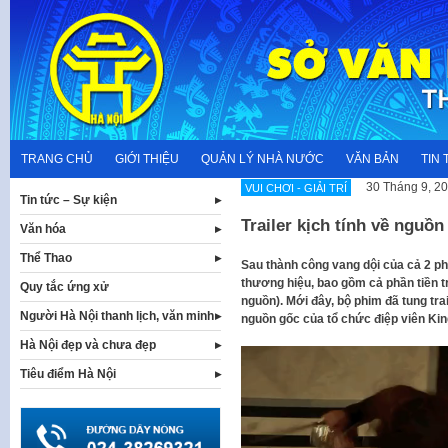
Skip
to
content
TRANG CHỦ
GIỚI THIỆU
QUẢN LÝ NHÀ NƯỚC
VĂN BẢN
TIN 
30 Tháng 9, 2
VUI CHƠI - GIẢI TRÍ
Tin tức – Sự kiện
Trailer kịch tính về nguồ
Văn hóa
Thể Thao
Sau thành công vang dội của cả 2 ph
thương hiệu, bao gồm cả phần tiền 
Quy tắc ứng xử
nguồn). Mới đây, bộ phim đã tung tra
Người Hà Nội thanh lịch, văn minh
nguồn gốc của tổ chức điệp viên Ki
Hà Nội đẹp và chưa đẹp
Trình
chơi
Tiêu điểm Hà Nội
Video