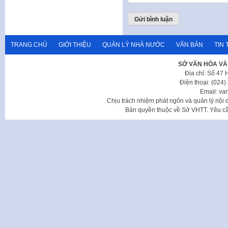
TRANG CHỦ
GIỚI THIỆU
QUẢN LÝ NHÀ NƯỚC
VĂN BẢN
TIN 
SỞ VĂN HÓA VÀ
Địa chỉ: Số 47
Điện thoại: (024
Email: va
Chịu trách nhiệm phát ngôn và quản lý nộ
Bản quyền thuộc về Sở VHTT. Yêu cầu 