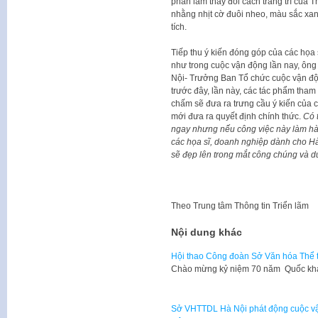
phần làm thay đổi cách trang trí của 
nhằng nhịt cờ đuôi nheo, màu sắc xanh
tích.
Tiếp thu ý kiến đóng góp của các họa s
như trong cuộc vận động lần nay, ôn
Nội- Trưởng Ban Tổ chức cuộc vận động
trước đây, lần này, các tác phẩm tha
chấm sẽ đưa ra trưng cầu ý kiến của 
mới đưa ra quyết định chính thức.
Có 
ngay nhưng nếu công việc này làm hà
các họa sĩ, doanh nghiệp dành cho Hà 
sẽ đẹp lên trong mắt công chúng và d
Theo
Trung tâm Thông tin Triển lãm
Nội dung khác
Hội thao Công đoàn Sở Văn hóa Thể 
​Chào mừng kỷ niệm 70 năm Quốc k
Sở VHTTDL Hà Nội phát động cuộc vận 