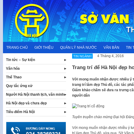
Skip
to
content
TRANG CHỦ
GIỚI THIỆU
QUẢN LÝ NHÀ NƯỚC
VĂN BẢN
TIN 
4 Tháng 4, 2016
TIN NGÀNH
Tin tức – Sự kiện
Trang trí để Hà Nội đẹp 
Văn hóa
Thể Thao
Với mong muốn nhận được nhiều ý t
trang trí làm đẹp Thủ đô, các tác p
Quy tắc ứng xử
Giám khảo chấm sẽ đưa ra trưng cầu
Người Hà Nội thanh lịch, văn minh
người dân
Hà Nội đẹp và chưa đẹp
Tiêu điểm Hà Nội
Tuyên truyền chào mừng Đại hội Đản
Với mong muốn nhận được nhiều ý tưở
trí làm đẹp Thủ đô, vừa qua, Sở Văn h