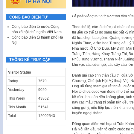
Lễ phát động thu hút sự quan tâm của
CÔNG BÁO ĐIỆN TỬ
Công báo điện tử nước Cộng
Theo thể lệ, các tổ chức, cá nhân có 
hòa xã hội chủ nghĩa Việt Nam
thi đều có thể tự do sáng tác bất kỳ 
Công báo điện tử thành phố Hà
đã lựa chọn bao gồm: Quảng trường
Nội
Nghĩa Thục, vườn hoa Tượng đài Lý T
Nhà nước, Ô Chợ Dừa, Mỹ Đình, Mai Dị
Tràng Tiền, Hàng Khay, Tràng Thi, Bà
Phủ, Hùng Vương, Thanh Niên, Giảng
THỐNG KÊ TRUY CẬP
khu vực các cửa ngõ, các cây cầu lớ
Visitor Status
Đánh giá cao tinh thần cầu thị của S
Chương, Chủ tịch Hội Mỹ thuật Việt 
Today
7679
Ông đã từng tham gia rất nhiều cuộc t
Yesterday
9020
Nội tổ chức cuộc vận động như thế này
kế cần tính toán đến không gian, ánh s
This Week
43862
nay các mẫu trang trí phần lớn đều t
This Month
51541
cũng gợi ý, nếu tiếp tục triển khai tr
huyện ngoại thành…
Total
12002543
Đồng quan điểm với họa sĩ Trần Khán
Hà Nội lần đầu tiên tổ chức cuộc thi th