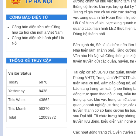
đường chính và khu vực trung tâm Thàn
thống cột trước khu vực tượng đài L
Trang trí giá treo cờ tại các trục đườ
CÔNG BÁO ĐIỆN TỬ
vực xung quanh hồ Hoàn Kiếm, trụ s
Hồ Chí Minh và khu vực xung quanh nơ
Công báo điện tử nước Cộng
quảng cáo, màn hình LED thực hiện tuy
hòa xã hội chủ nghĩa Việt Nam
Đảng bộ thành phố.
Công báo điện tử thành phố Hà
Nội
Bên cạnh đó, Sở sẽ tổ chức triển lãm
Nhà triển lãm Thành phố. Tăng cường t
Văn hóa Hà Nội và Cổng thông tin điện
THỐNG KÊ TRUY CẬP
tuyên truyền gửi các quận, huyện, thị 
Tại cấp cơ sở, UBND các quận, huyện,
Visitor Status
Phòng VHTT, Trung tâm VHTT&TT các q
Today
6070
triển khai cụ thể, đảm bảo đồng bộ, 
bảo trang trọng, an toàn (theo thông 
Yesterday
8438
động trực quan theo nội dung, mẫu tr
trung tại các khu vực trung tâm địa bà
This Week
43862
quan, doanh nghiệp, trường học, các 
This Month
58370
truyền thanh cơ sở tăng cường tin bài,
sau Đại hội. Tổ chức trưng bày phòng t
Total
12009372
truyền lưu động, biểu diễn văn nghệ 
Các hoạt động trang trí, tuyên truyền 