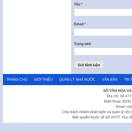
Tên
*
Email
*
Trang web
TRANG CHỦ
GIỚI THIỆU
QUẢN LÝ NHÀ NƯỚC
VĂN BẢN
TIN 
SỞ VĂN HÓA VÀ
Địa chỉ: Số 47
Điện thoại: (024
Email: va
Chịu trách nhiệm phát ngôn và quản lý nộ
Bản quyền thuộc về Sở VHTT. Yêu cầu 