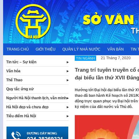
Skip
to
content
TRANG CHỦ
GIỚI THIỆU
QUẢN LÝ NHÀ NƯỚC
VĂN BẢN
TIN 
21 Tháng 7, 2020
TIN NGÀNH
Tin tức – Sự kiện
Trang trí tuyên truyền c
Văn hóa
đại biểu lần thứ XVII Đản
Thể Thao
Quy tắc ứng xử
Hướng tới Đại hội đại biểu lần thứ 
thao đã ban hành Kế hoạch số 261/KH
Người Hà Nội thanh lịch, văn minh
động trực quan phục vụ Đại hội trên t
kỷ niệm của đất nước và Thủ đô.
Hà Nội đẹp và chưa đẹp
Tiêu điểm Hà Nội