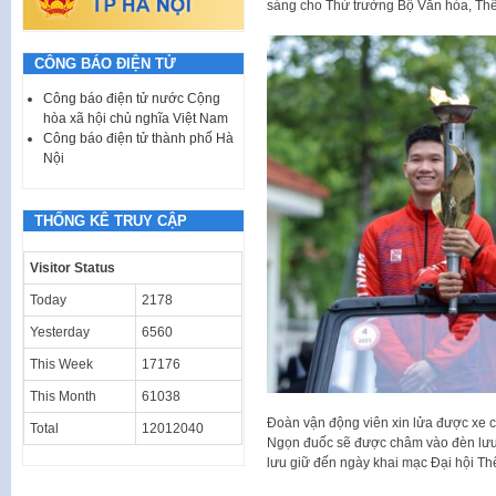
sáng cho Thứ trưởng Bộ Văn hóa, Th
CÔNG BÁO ĐIỆN TỬ
Công báo điện tử nước Cộng
hòa xã hội chủ nghĩa Việt Nam
Công báo điện tử thành phố Hà
Nội
THỐNG KÊ TRUY CẬP
Visitor Status
Today
2178
Yesterday
6560
This Week
17176
This Month
61038
Đoàn vận động viên xin lửa được xe 
Total
12012040
Ngọn đuốc sẽ được châm vào đèn lưu
lưu giữ đến ngày khai mạc Đại hội Thể