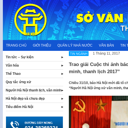
Skip
to
content
TRANG CHỦ
GIỚI THIỆU
QUẢN LÝ NHÀ NƯỚC
VĂN BẢN
TIN 
1 Tháng 11, 2017
TIN NGÀNH
Tin tức – Sự kiện
Trao giải Cuộc thi ảnh b
Văn hóa
minh, thanh lịch 2017”
Thể Thao
Quy tắc ứng xử
Chiều 31/10, báo Hà Nội mới đã tổ ch
“Người Hà Nội ứng xử văn minh, tha
Người Hà Nội thanh lịch, văn minh
Hà Nội đẹp và chưa đẹp
Tiêu điểm Hà Nội