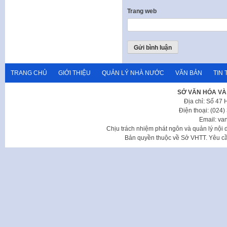
Trang web
TRANG CHỦ
GIỚI THIỆU
QUẢN LÝ NHÀ NƯỚC
VĂN BẢN
TIN 
SỞ VĂN HÓA VÀ
Địa chỉ: Số 47
Điện thoại: (024
Email: va
Chịu trách nhiệm phát ngôn và quản lý nộ
Bản quyền thuộc về Sở VHTT. Yêu cầu 