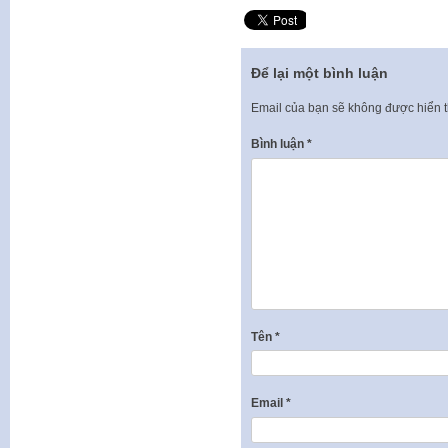
Để lại một bình luận
Email của bạn sẽ không được hiển t
Bình luận
*
Tên
*
Email
*