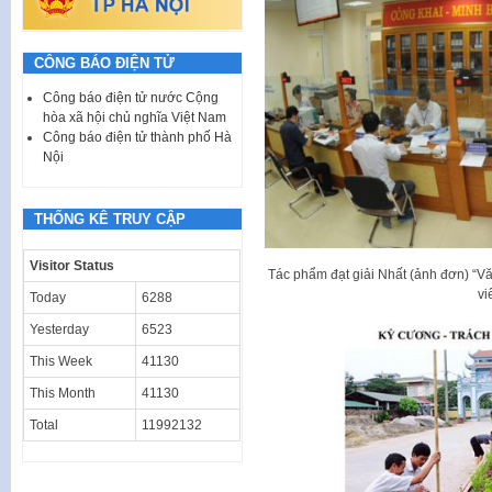
CÔNG BÁO ĐIỆN TỬ
Công báo điện tử nước Cộng
hòa xã hội chủ nghĩa Việt Nam
Công báo điện tử thành phố Hà
Nội
THỐNG KÊ TRUY CẬP
Visitor Status
Tác phẩm đạt giải Nhất (ảnh đơn) “Vă
vi
Today
6288
Yesterday
6523
This Week
41130
This Month
41130
Total
11992132