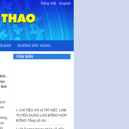
Tiếng Việt
-
English
ỎI ĐÁP
ĐƯỜNG DÂY NÓNG
VĂN BẢN
/KH-
phục
lĩnh
 ánh
I. CHỈ TIÊU VÀ VỊ TRÍ VIỆC LÀM
ình
TUYỂN DỤNG LAO ĐỘNG HỢP
ĐỒNG Tổng số chỉ…
rường
hực
Luật Tương trợ tư pháp về dân
nh
sự và Kế hoạch số 187KH-