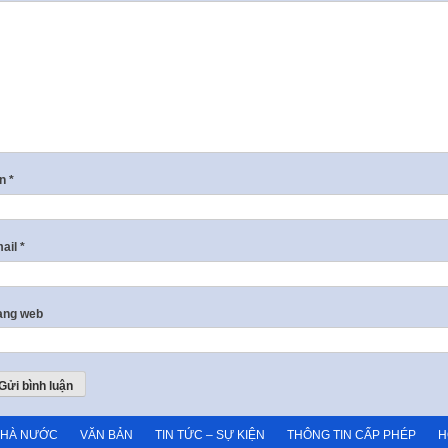
ên
*
ail
*
ang web
NHÀ NƯỚC
VĂN BẢN
TIN TỨC – SỰ KIỆN
THÔNG TIN CẤP PHÉP
H