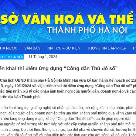
NHÀ NƯỚC
VĂN BẢN
TIN TỨC – SỰ KIỆN
THÔNG TIN CẤP PHÉP
H
11 Tháng 1, 2024
U ĐIỂM HÀ NỘI
iển khai thí điểm ứng dụng “Công dân Thủ đô số”
Chủ tịch UBND thành phố Hà Nội Hà Minh Hải vừa ký ban hành Kế hoạch số 11
, ngày 10/1/2024 về việc triển khai thí điểm ứng dụng “Công dân Thủ đô số” 
iệc tiếp nhận, xử lý các phản ánh kiến nghị của người dân, doanh nghiệp về các 
trên địa bàn Thành phố.
 triển khai ứng dụng công nghệ số nhằm phát triển, mở rộng kênh tiếp nhận, phản
 nghị của người dân, doanh nghiệp trên địa bàn Thành phố thông qua kênh Zalo h
h nền tảng ứng dụng mạng xã hội “Công dân Thủ đô số” qua đó giúp người dân,
h nghiệp có thể tương tác trực tiếp với các cấp chính quyền Thành phố trên môi t
hanh chóng, kịp thời theo thời gian thực; tạo đột phá về chuyển đổi số, hướng tới t
 chuyển đổi số tổng thể và toàn diện trên các lĩnh vực của đời sống xã hội của Thà