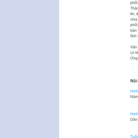
phối
Thàn
tin,
chia
phối
bàn 
lĩnh
Văn 
có l
Ứng 
Nội
Hướn
​Năm
Hưởn
Dân 
Tuổi