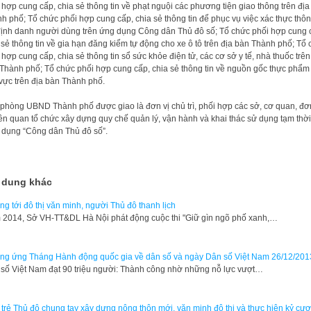
 hợp cung cấp, chia sẻ thông tin về phạt nguội các phương tiện giao thông trên địa
h phố; Tổ chức phối hợp cung cấp, chia sẻ thông tin để phục vụ việc xác thực thô
 định danh người dùng trên ứng dụng Công dân Thủ đô số; Tổ chức phối hợp cung 
 sẻ thông tin về gia hạn đăng kiểm tự động cho xe ô tô trên địa bàn Thành phố; Tổ
 hợp cung cấp, chia sẻ thông tin sổ sức khỏe điện tử, các cơ sở y tế, nhà thuốc trên
Thành phố; Tổ chức phối hợp cung cấp, chia sẻ thông tin về nguồn gốc thực phẩm
 vực trên địa bàn Thành phố.
phòng UBND Thành phố được giao là đơn vị chủ trì, phối hợp các sở, cơ quan, đơn
iên quan tổ chức xây dựng quy chế quản lý, vận hành và khai thác sử dụng tạm thời
dụng “Công dân Thủ đô số”.
 dung khác
g tới đô thị văn minh, người Thủ đô thanh lịch
 2014, Sở VH-TT&DL Hà Nội phát động cuộc thi "Giữ gìn ngõ phố xanh,…
g ứng Tháng Hành động quốc gia về dân số và ngày Dân số Việt Nam 26/12/201
số Việt Nam đạt 90 triệu người: Thành công nhờ những nỗ lực vượt…
 trẻ Thủ đô chung tay xây dựng nông thôn mới, văn minh đô thị và thực hiện kỷ cư