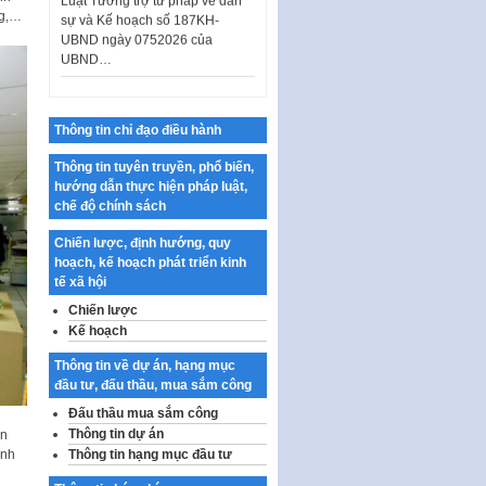
ng,…
UBND ngày 0752026 của
UBND…
Ban hành Danh mục vị trí khai
thác quảng cáo trên địa bàn
thành phố Hà Nội
Thông tin chỉ đạo điều hành
Kế hoạch Tổ chức Cuộc thi
chính luận về bảo vệ nền tảng tư
Thông tin tuyên truyền, phổ biến,
tưởng của Đảng…
hướng dẫn thực hiện pháp luật,
chế độ chính sách
Công bố công khai dự toán kinh
phí xây dựng pháp luật, hoàn
Chiến lược, định hướng, quy
thiện thể chế, chính…
hoạch, kế hoạch phát triển kinh
tế xã hội
Quy định về nghiên cứu, ứng
dụng khoa học, công nghệ, đổi
Chiến lược
mới sáng tạo và chuyển…
Kế hoạch
Quy định chi tiết và hướng dẫn
Thông tin về dự án, hạng mục
thi hành một số điều của Luật Lý
đầu tư, đấu thầu, mua sắm công
lịch tư…
Đấu thầu mua sắm công
Sửa đổi, bổ sung một số nội
Thông tin dự án
ên
dung tại Nghị quyết số 30/NQ-
Thông tin hạng mục đầu tư
ành
CP ngày 24 tháng 02…