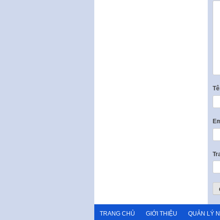
T
Em
Tr
TRANG CHỦ
GIỚI THIỆU
QUẢN LÝ 