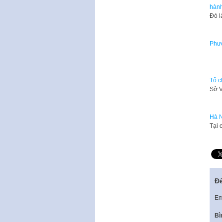
hành
Đó l
Phườ
Là 
Tổ c
Sở V
Hà N
Tại 
Để
Em
Bì