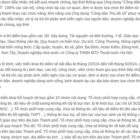
 được tiếp nhận; trả kết quả nhanh chóng, kịp thời thông qua Ứng dụng “Công dâ
ố”. 100% các cán bộ, công chức tại các cơ quan, đơn vị được lựa chọn thí điểm sử
 thành thạo các chức năng, tính năng của Ứng dụng “Công dân Thủ đô số” phục v
 tác tiếp nhận, xử lý và trả lời phản ánh kiến nghị của người dân, doanh nghiệp đ
h chóng, kịp thời.
 vi thí điểm bao gồm các Sở: Xây dựng, Tài nguyên và Môi trường, Y tế, Giáo dục
tạo, Giao thông vận tải, Quy hoạch và Kiến trúc, Du lịch, Công Thương, Nông nghi
hát triển nông thôn; Cấp quận, huyện, thị xã, gồm: Ba Đình, Hoàn Kiếm, Đông Anh,
 Sơn Tây; Doanh nghiệp nhà nước có Công ty THNN MTV Thoát nước Hà Nội.
 lộ trình, việc triển khai thí điểm sẽ bắt đầu từ tháng 2/2024 đến hết tháng 6/2024, 
các đối tượng là Lãnh đạo, cán bộ, công chức, viên chức tham gia quy trình tiếp nh
ý và trả lời các phản ánh, kiến nghị của các cơ quan, đơn vị được lựa chọn thí điểm
i dân, doanh nghiệp đang sinh sống, kinh doanh tại các địa bàn được lựa chọn th
.
 triển khai Kế hoạch sẽ bao gồm 10 nhóm nội dung: Tổ chức phối hợp cung cấp, c
hông tin, dữ liệu về chất lượng không khí (tỷ lệ bụi mịn, tỷ lệ khói bụi, các chỉ số SO2
NO2…); Tổ chức phối hợp cung cấp, chia sẻ thông tin, dữ liệu về điểm thi (thi vào 
điểm thi tốt nghiệp THPT…), thông tin học bạ, sổ liên lạc của học sinh và hệ thống 
ở giáo dục trên địa bàn Thành phố; Tổ chức phối hợp cung cấp, chia sẻ thông tin, 
 về quy hoạch Thủ đô; Tổ chức phối hợp cung cấp, chia sẻ thông tin về bản đồ úng
 trên địa bàn Thành phố; Tổ chức phối hợp cung cấp, chia sẻ thông tin về các địa
 hàng, khách sạn, địa điểm du lịch…), bản đồ du lịch trên địa bàn Thành phố; Tổ c