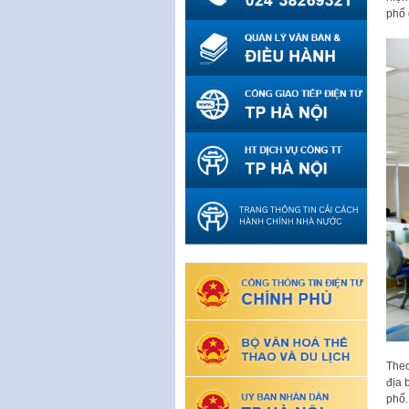
phố 
Theo
địa 
phố.