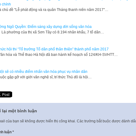
 chính
à chủ đề "Lễ phát động và ra quân Tháng thanh niên năm 2017"…
ng Ngô Quyền: Điểm sáng xây dựng đời sống văn hóa
phường của thị xã Sơn Tây có 8.194 nhân khẩu, 7 tổ dân…
hức hội thi “Tổ trưởng Tổ dân phố thân thiện” thành phố năm 2017
ăn hóa và Thể thao Hà Nội đã ban hành kế hoạch số 124/KH-SVHTT…
ội sẽ có nhiều điểm nhấn văn hóa phục vụ nhân dân
cuộc gặp gỡ với giới văn nghệ sĩ, trí thức Thủ đô là hội…
 lại một bình luận
ail của bạn sẽ không được hiển thị công khai.
Các trường bắt buộc được đánh d
nh luận
*