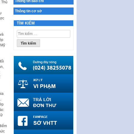
Thông tin báo chí
n Thủ
Ban hành Chương trình hành
động của Chính phủ thực hiện
Thông tin cơ sở
ụ
Nghị quyết số 02-NQ/TW ngày
ược
17…
TÌM KIẾM
THÔNG BÁO Tuyển dụng lao
Tìm
động hợp đồng theo Nghị định
 và
kiếm
số 111/2022/NĐ-CP ngày
ệp
cho:
30/12/2022 của Chính…
 Mỹ
Sửa đổi, bổ sung một số điều
của Thông tư số 320/2016/TT-
đối
BTC của Bộ trưởng Bộ Tài…
ận,
;
Quy định về quản lý website
í
thương mại điện tử
Nghị quyết quy định điều kiện,
thủ tục tặng, thu hồi danh hiệu
hia
"Công dân danh dự…
,
lớp
Nghị quyết quy định một số
các
chính sách thúc đẩy nghiên cứu
dữ
khoa học, phát triển công…
 điểm
Nghị quyết công bố Nghị quyết
hức
quy phạm pháp luật của HĐND