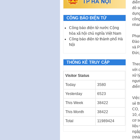
điểm
đô s
dụng
CÔNG BÁO ĐIỆN TỬ
công
nhan
Công báo điện tử nước Cộng
hòa xã hội chủ nghĩa Việt Nam
Phạm
Công báo điện tử thành phố Hà
Đào 
Nội
và P
Đức,
THỐNG KÊ TRUY CẬP
Theo
với 
xử l
Visitor Status
ngườ
Today
3580
điểm
Yesterday
6523
Việc
This Week
38422
sẻ t
CO, 
This Month
38422
10, 
cơ s
Total
11989424
liệu
ngập
(nhà