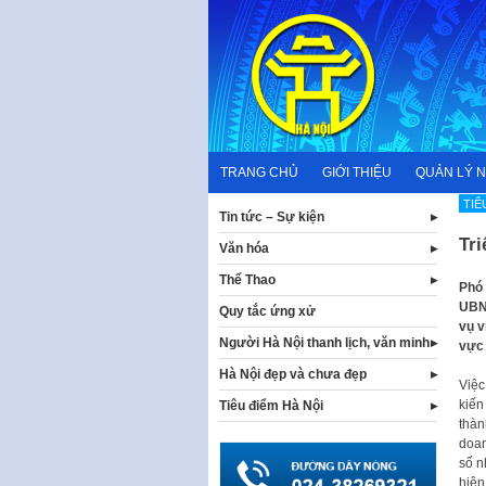
Skip
to
content
TRANG CHỦ
GIỚI THIỆU
QUẢN LÝ 
TIÊ
Tin tức – Sự kiện
Tr
Văn hóa
Thể Thao
Phó 
UBND
Quy tắc ứng xử
vụ v
Người Hà Nội thanh lịch, văn minh
vực 
Hà Nội đẹp và chưa đẹp
Việc
kiến
Tiêu điểm Hà Nội
thàn
doan
số n
hiện