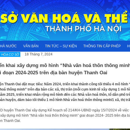
NHÀ NƯỚC
VĂN BẢN
TIN TỨC – SỰ KIỆN
THÔNG TIN CẤP PHÉP
H
18 Tháng 7, 2024
 HÓA CƠ SỞ
iển khai xây dựng mô hình “Nhà văn hoá thôn thông min
i đoạn 2024-2025 trên địa bàn huyện Thanh Oai
n Thanh Oai đặt mục tiêu: Năm 2024, triển khai thành công tối thiểu 4 mô hình
hoá thông minh” trên địa bàn các xã, thị trấn (mỗi cụm kinh tế xây dựng 1 mô hì
ăm 2025, triển khai nhân rộng mô hình đến các Nhà văn hoá thôn, tổ dân phố tr
bàn huyện, đảm bảo tối thiểu 1 mô hình Nhà văn hoá thôn thông minh/1 xã, thị t
 huyện Thanh Oai xây dựng Kế hoạch số 214/KH-UBND ngày 15/7/2024 về việc t
 xây dựng mô hình “Nhà văn hoá thôn thông minh” giai đoạn 2024- 2025 trên địa b
n Thanh Oai.