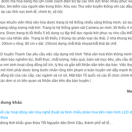
 được mã hoá bằng mã QR-code (sách điện tử) tại các lĩnh vực khác nhau phục v
đọc, tìm kiếm của người dân trong thôn. Khu vực Thư viện truyền thống với các đầ
tại các lĩnh vực kinh tế, chính trị, xã hội.
vực khuôn viên Nhà văn hóa được trang bị hệ thống chiếu sáng thông minh, sử d
sáng năng lượng mặt trời. Trang bị hệ thống giám sát Camera an ninh, tối thiểu 4 
ra. Được trang bị tối thiểu 5 bộ dụng cụ tập thể dục ngoài trời phục vụ nhu cầu th
thao của Nhân dân. Trang bị tối thiểu 2 thùng rác phân loại rác thải; 2 nhà khung kí
: 200cm x rộng: 80 cm x dài: 150cm) đựng chất thải nhựa/chất thải tái chế.
 huyện Thanh Oai yêu cầu việc xây dựng mô hình “Nhà văn hoá thôn thông minh
 đảm bảo nghiêm túc, thiết thực, chất lượng, hiệu quả, bám sát mục tiêu, yêu cầu đ
tạo nơi sinh hoạt cộng đồng bổ ích, lý thú và gắn kết Nhân dân trên địa bàn. Việc th
 mô hình phải được từng bước nhân rộng trên phạm vi toàn huyện với đẩy mạnh t
 đồng bộ của các cấp, các ngành và cơ sở, Mặt trận Tổ quốc và các tổ chức chính tr
 các đơn vị có liên quan và Nhân dân trên địa bàn huyện./.
Ma
 dung khác
nổi các hoạt động văn hóa nghệ thuật và trình chiếu pháo hoa trên màn hình LED 
 thừa
đúng thời khắc giao thừa Tết Nguyên đán Đinh Dậu, thành phố sẽ tổ…