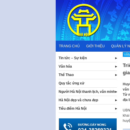
Skip
to
content
TRANG CHỦ
GIỚI THIỆU
QUẢN LÝ 
VĂN
Tin tức – Sự kiện
Tr
Văn hóa
gia
Thể Thao
Quy tắc ứng xử
Huyệ
văn 
Người Hà Nội thanh lịch, văn minh
Từ n
địa 
Hà Nội đẹp và chưa đẹp
Tiêu điểm Hà Nội
UBND
khai
huyệ