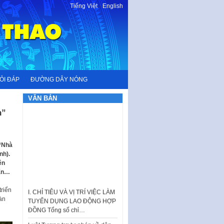
Tiếng Việt
-
English
ỎI ĐÁP
ĐƯỜNG DÂY NÓNG
VĂN BẢN
h”
 “Nhà
nh).
ên
rấn…
I. CHỈ TIÊU VÀ VỊ TRÍ VIỆC LÀM
riển
TUYỂN DỤNG LAO ĐỘNG HỢP
àn
ĐỒNG Tổng số chỉ…
Luật Tương trợ tư pháp về dân
sự và Kế hoạch số 187KH-