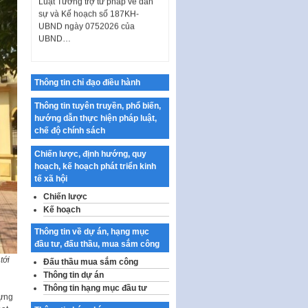
UBND ngày 0752026 của
UBND…
Ban hành Danh mục vị trí khai
thác quảng cáo trên địa bàn
thành phố Hà Nội
Thông tin chỉ đạo điều hành
Kế hoạch Tổ chức Cuộc thi
chính luận về bảo vệ nền tảng tư
Thông tin tuyên truyền, phổ biến,
tưởng của Đảng…
hướng dẫn thực hiện pháp luật,
chế độ chính sách
Công bố công khai dự toán kinh
phí xây dựng pháp luật, hoàn
Chiến lược, định hướng, quy
thiện thể chế, chính…
hoạch, kế hoạch phát triển kinh
tế xã hội
Quy định về nghiên cứu, ứng
dụng khoa học, công nghệ, đổi
Chiến lược
mới sáng tạo và chuyển…
Kế hoạch
Quy định chi tiết và hướng dẫn
Thông tin về dự án, hạng mục
thi hành một số điều của Luật Lý
đầu tư, đấu thầu, mua sắm công
lịch tư…
tới
Đấu thầu mua sắm công
Sửa đổi, bổ sung một số nội
Thông tin dự án
dung tại Nghị quyết số 30/NQ-
Thông tin hạng mục đầu tư
CP ngày 24 tháng 02…
dựng