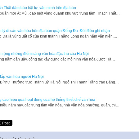
h Thất đảm bảo trật tự, văn minh trên địa bàn
 xuân mới Ất Mùi, dạo một vòng quanh khu vực trung tâm Thạch Thất…
 lý di sản văn hóa trên địa bàn quận Đống Đa: Đôi điều ghi nhận
 Đa là vùng đất cổ của kinh thành Thăng Long ngàn năm văn hiến.…
 rộng những điểm sáng văn hóa đặc thù của Hà Nội
g năm gần đây, công tác xây dựng các mô hình văn hóa được Hà…
đắp văn hóa người Hà Nội
Bí thư Thường trực Thành uỷ Hà Nội Ngô Thị Thanh Hằng trao Bằng…
 cao hiệu quả hoạt động của hệ thống thiết chế văn hóa
hiều năm nay, các trung tâm văn hóa, nhà văn hóa phường, quận, thị…