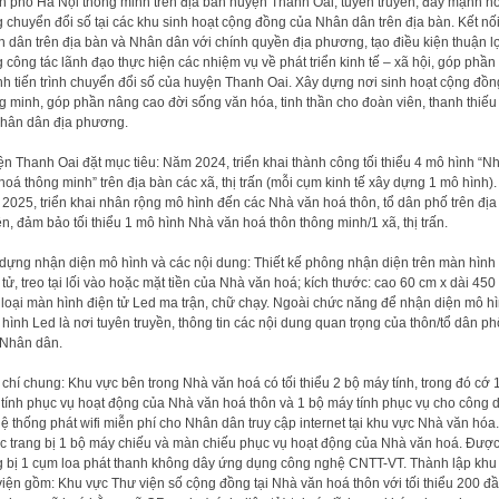
h phố Hà Nội thông minh trên địa bàn huyện Thanh Oai; tuyên truyền, đẩy mạnh h
 chuyển đổi số tại các khu sinh hoạt cộng đồng của Nhân dân trên địa bàn. Kết nố
 dân trên địa bàn và Nhân dân với chính quyền địa phương, tạo điều kiện thuận l
g công tác lãnh đạo thực hiện các nhiệm vụ về phát triển kinh tế – xã hội, góp phần
h tiến trình chuyển đổi số của huyện Thanh Oai. Xây dựng nơi sinh hoạt cộng đồn
g minh, góp phần nâng cao đời sống văn hóa, tinh thần cho đoàn viên, thanh thiếu
hân dân địa phương.
n Thanh Oai đặt mục tiêu: Năm 2024, triển khai thành công tối thiểu 4 mô hình “N
hoá thông minh” trên địa bàn các xã, thị trấn (mỗi cụm kinh tế xây dựng 1 mô hình).
2025, triển khai nhân rộng mô hình đến các Nhà văn hoá thôn, tổ dân phố trên địa
n, đảm bảo tối thiểu 1 mô hình Nhà văn hoá thôn thông minh/1 xã, thị trấn.
dựng nhận diện mô hình và các nội dung: Thiết kế phông nhận diện trên màn hình
 tử, treo tại lối vào hoặc mặt tiền của Nhà văn hoá; kích thước: cao 60 cm x dài 450
 loại màn hình điện tử Led ma trận, chữ chạy. Ngoài chức năng để nhận diện mô hì
hình Led là nơi tuyên truyền, thông tin các nội dung quan trọng của thôn/tổ dân ph
Nhân dân.
 chí chung: Khu vực bên trong Nhà văn hoá có tối thiểu 2 bộ máy tính, trong đó cớ 
tính phục vụ hoạt động của Nhà văn hoá thôn và 1 bộ máy tính phục vụ cho công 
ệ thống phát wifi miễn phí cho Nhân dân truy cập internet tại khu vực Nhà văn hóa.
 trang bị 1 bộ máy chiếu và màn chiếu phục vụ hoạt động của Nhà văn hoá. Đượ
g bị 1 cụm loa phát thanh không dây ứng dụng công nghệ CNTT-VT. Thành lập khu
viện gồm: Khu vực Thư viện số cộng đồng tại Nhà văn hoá thôn với tối thiểu 200 đ