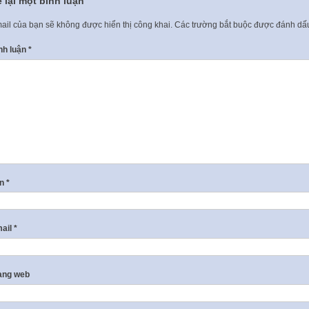
 lại một bình luận
ail của bạn sẽ không được hiển thị công khai.
Các trường bắt buộc được đánh d
nh luận
*
ên
*
ail
*
ang web