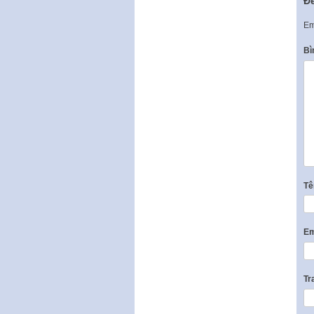
Để
Em
Bì
T
Em
Tr