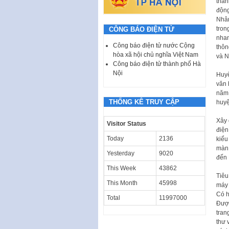
thàn
động
Nhân
tron
CÔNG BÁO ĐIỆN TỬ
nhan
Công báo điện tử nước Cộng
thôn
hòa xã hội chủ nghĩa Việt Nam
và N
Công báo điện tử thành phố Hà
Nội
Huyệ
văn 
năm 
THỐNG KÊ TRUY CẬP
huyệ
Xây 
Visitor Status
điện
Today
2136
kiểu
màn 
Yesterday
9020
đến 
This Week
43862
Tiêu
This Month
45998
máy 
Có h
Total
11997000
Được
tran
thư 