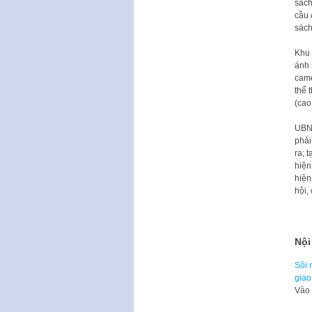
sách
cầu 
sách 
Khu 
ánh 
came
thể 
(cao
UBND
phải
ra; 
hiện
hiện
hội,
Nội
Sôi 
giao
Vào 