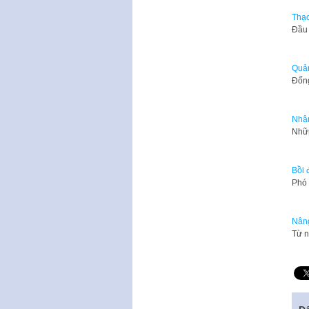
Thạc
​Đầu
Quản
Đống
Nhân
Nhữn
Bồi 
Phó 
Nâng
Từ n