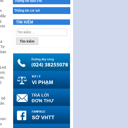
oạt
Thông tin báo chí
Ban hành Chương trình hành
i
động của Chính phủ thực hiện
Thông tin cơ sở
ợi
Nghị quyết số 02-NQ/TW ngày
 đẩy
17…
g
TÌM KIẾM
 nhi
THÔNG BÁO Tuyển dụng lao
Tìm
động hợp đồng theo Nghị định
kiếm
số 111/2022/NĐ-CP ngày
cho:
hà
30/12/2022 của Chính…
 Từ
Sửa đổi, bổ sung một số điều
 bàn
của Thông tư số 320/2016/TT-
BTC của Bộ trưởng Bộ Tài…
 Led
Quy định về quản lý website
 cm;
thương mại điện tử
nh,
ố
Nghị quyết quy định điều kiện,
thủ tục tặng, thu hồi danh hiệu
"Công dân danh dự…
1 bộ
Nghị quyết quy định một số
dân.
chính sách thúc đẩy nghiên cứu
khoa học, phát triển công…
c
 vực
Nghị quyết công bố Nghị quyết
ầu
quy phạm pháp luật của HĐND