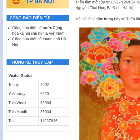
Triển lãm mở cửa từ 17-22/12/2024 tạ
Nguyễn Thái Học, Ba Đình, Hà Nội.
CÔNG BÁO ĐIỆN TỬ
Một số tác phẩm trưng bày tại Triển lã
Công báo điện tử nước Cộng
hòa xã hội chủ nghĩa Việt Nam
Công báo điện tử thành phố Hà
Nội
THỐNG KÊ TRUY CẬP
Visitor Status
Today
2092
Yesterday
6523
This Week
36934
This Month
36934
Total
11987936