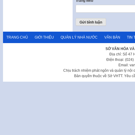
Trang web
TRANG CHỦ
GIỚI THIỆU
QUẢN LÝ NHÀ NƯỚC
VĂN BẢN
TIN 
SỞ VĂN HÓA VÀ
Địa chỉ: Số 47
Điện thoại: (024
Email: va
Chịu trách nhiệm phát ngôn và quản lý nộ
Bản quyền thuộc về Sở VHTT. Yêu cầu 