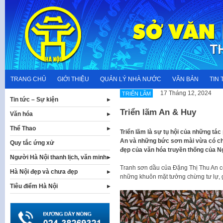
Skip
to
content
TRANG CHỦ
GIỚI THIỆU
QUẢN LÝ NHÀ NƯỚC
VĂN BẢN
TIN 
17 Tháng 12, 2024
TRIỂN LÃM
Tin tức – Sự kiện
Triển lãm An & Huy
Văn hóa
Thể Thao
Triển lãm là sự tụ hội của những tác
An và những bức sơn mài vừa có chú
Quy tắc ứng xử
đẹp của văn hóa truyền thống của 
Người Hà Nội thanh lịch, văn minh
Tranh sơn dầu của Đặng Thị Thu An có
Hà Nội đẹp và chưa đẹp
những khuôn mặt tưởng chừng tư lự, g
Tiêu điểm Hà Nội