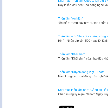
Khai mạc Triển lãm Quốc tế lần thứ 3 
Đây là lần đầu tiên Chợ công nghệ v
Triển lãm "Ẩn hiện"
"Ẩn hiện" trưng bày hơn 40 tác phẩm v
Triển lãm ảnh “Hà Nội - Những công tr
​HNP - Nhân dịp còn 500 ngày tới Đạ
Triển lãm "Khải sinh"
Triển lãm "Khải sinh" của nhà điêu 
Triển lãm "Duyên dáng Việt - Nhật"
Nằm trong các hoạt động hữu nghị Vi
Khai mạc triển lãm ảnh: “Công an Hà N
​Chào mừng kỷ niệm 70 năm Ngày tru