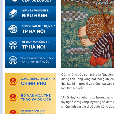
Còn những bức sơn mài của Nguyễn Đ
mang tính đồng vọng bởi thời gian, có
thái tạo hình ước lệ và điểm hoa văn t
lam thời Nguyễn.
“An & Huy” với những xu hướng sáng t
tay nghề vững vàng, hy vọng sẽ đem l
chiêm nghiệm thú vị về cuộc sống đươ