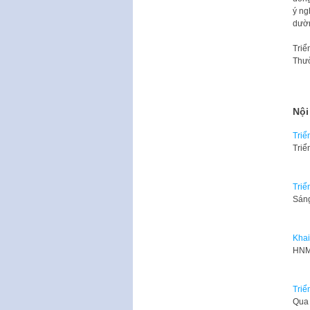
ý ng
dườn
Triể
Thườ
Nội
Triể
Triể
Triể
Sáng
Khai
HNMO
Triể
Qua 