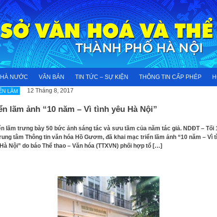
NHÀ NƯỚC
VĂN BẢN
TIN TỨC – SỰ KIỆN
THÔNG TIN CẤP PHÉP
H
12 Tháng 8, 2017
ỂN LÃM
ển lãm ảnh “10 năm – Vì tình yêu Hà Nội”
n lãm trưng bày 50 bức ảnh sáng tác và sưu tầm của năm tác giả. NDĐT – Tối 
Trung tâm Thông tin văn hóa Hồ Gươm, đã khai mạc triển lãm ảnh “10 năm – Vì t
Hà Nội” do báo Thể thao – Văn hóa (TTXVN) phối hợp tổ […]