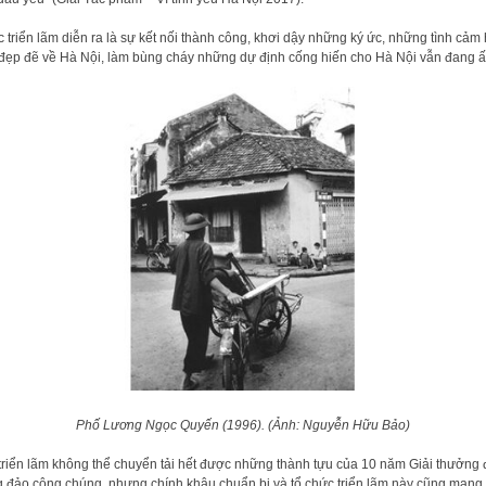
 triển lãm diễn ra là sự kết nối thành công, khơi dậy những ký ức, những tình cảm 
đẹp đẽ về Hà Nội, làm bùng cháy những dự định cống hiến cho Hà Nội vẫn đang ấ
Phố Lương Ngọc Quyến (1996). (Ảnh: Nguyễn Hữu Bảo)
triển lãm không thể chuyển tải hết được những thành tựu của 10 năm Giải thưởng
 đảo công chúng, nhưng chính khâu chuẩn bị và tổ chức triển lãm này cũng mang