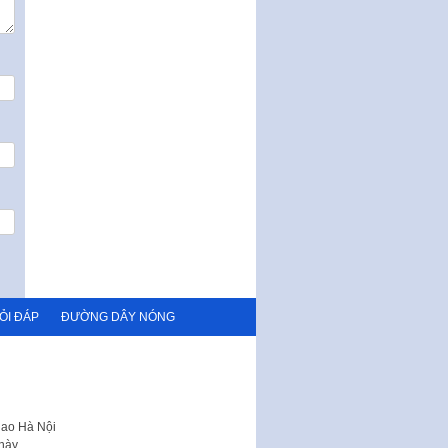
quy phạm pháp luật của HĐND
Thành phố triển khai thi…
Nghị quyết ban hành quy chế
tiếp công dân của Thường trực
HĐND, đại biểu HĐND thành…
Nghị quyết về một số chính sách
ưu đãi, hỗ trợ phát triển hạ tầng,
tổ chức…
Nghị quyết quy định một số nội
dung và định mức chi quản lý
hoạt động khoa…
Quy định mức tiền phạt đối với
một số hành vi vi phạm hành
chính trong lĩnh…
ỎI ĐÁP
ĐƯỜNG DÂY NÓNG
Phê duyệt Chương trình phát
triển kinh tế số và xã hội số giai
đoạn 2026 -…
hao Hà Nội
này.