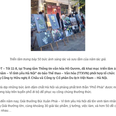
Triển lãm trưng bày 50 bức ảnh sáng tác và sưu tầm của năm tác giả.
 – Tối 11-8, tại Trung tâm Thông tin văn hóa Hồ Gươm, đã khai mạc triển lãm 
năm – Vì tình yêu Hà Nội” do báo Thể thao – Văn hóa (TTXVN) phối hợp tổ chức
 Công ty Hữu nghị Á Châu và Công ty Cổ phần Du lịch Việt Nam – Hà Nội.
là dịp những bức ảnh đậm chất Hà Nội và phảng phất tinh thần “Phố Phái” được 
rưng bày trên tuyến phố đi bộ để phục vụ công chúng thưởng thức.
đến năm nay, Giải thưởng Bùi Xuân Phái – Vì tình yêu Hà Nội đã tôn vinh tám nhân
 Giải thưởng lớn, cùng khoảng 30 giải tác phẩm, ý tưởng, việc làm, và hơn 50 đề 
c nhau…