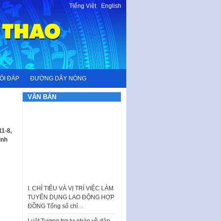
Tiếng Việt
-
English
ỎI ĐÁP
ĐƯỜNG DÂY NÓNG
VĂN BẢN
11-8,
ình
I. CHỈ TIÊU VÀ VỊ TRÍ VIỆC LÀM
TUYỂN DỤNG LAO ĐỘNG HỢP
ĐỒNG Tổng số chỉ…
Luật Tương trợ tư pháp về dân
sự và Kế hoạch số 187KH-