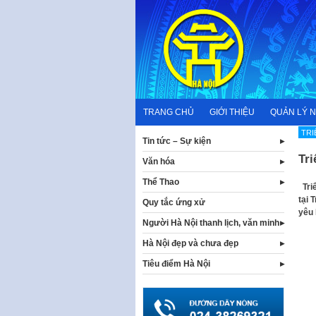
Skip
to
content
TRANG CHỦ
GIỚI THIỆU
QUẢN LÝ 
TRI
Tin tức – Sự kiện
Tri
Văn hóa
Thể Thao
Triể
tại 
Quy tắc ứng xử
yêu 
Người Hà Nội thanh lịch, văn minh
Hà Nội đẹp và chưa đẹp
Tiêu điểm Hà Nội