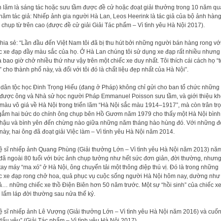
n lãm là sáng tác hoặc sưu tầm được đề cử hoặc đoạt giải thưởng trong 10 năm qu
năm tác giả: Nhiếp ảnh gia người Hà Lan, Leos Heerink là tác giả của bộ ảnh hàn
 chụp từ trên cao (được đề cử giải Giải Tác phẩm – Vì tình yêu Hà Nội 2017).
hia sẻ: “Lần đầu đến Việt Nam tôi đã bị thu hút bởi những người bán hàng rong vớ
c xe đạp đầy màu sắc của họ. Ở Hà Lan chúng tôi sử dụng xe đạp rất nhiều nhưng
 bao giờ chở nhiều thứ như vậy trên một chiếc xe duy nhất. Tôi thích cái cách họ “t
 cho thành phố này, và đối với tôi đó là chất liệu đẹp nhất của Hà Nội”.
dân tộc học Đinh Trọng Hiếu (đang ở Pháp) không chỉ gửi cho ban tổ chức những
được ông và Nhà sử học người Pháp Emmanuel Poisson sưu tầm, và giới thiệu kh
màu vô giá về Hà Nội trong triển lãm “Hà Nội sắc màu 1914–1917”, mà còn trân tr
gắm hai bức do chính ông chụp bên Hồ Gươm năm 1979 cho thấy một Hà Nội bình 
hậu và bình yên đến chừng nào giữa những năm tháng hào hùng đó. Với những 
này, hai ông đã đoạt giải Việc làm – Vì tình yêu Hà Nội năm 2014.
 sĩ nhiếp ảnh Quang Phùng (Giải thưởng Lớn – Vì tình yêu Hà Nội năm 2013) nă
đã ngoài 80 tuổi với bức ảnh chụp tưởng như hết sức đơn giản, đời thường, nhưng
tay máy “ma xó” ở Hà Nội, ông chuyển tải một thông điệp thú vị. Đó là trong những
c xe đạp rong chở hoa, quả phục vụ cuộc sống người Hà Nội hôm nay, dường như
ả… những chiếc xe thồ Điện Biên hơn 50 năm trước. Một sự “hồi sinh” của chiếc x
 lấm láp đời thường sau nửa thế kỷ.
 sĩ nhiếp ảnh Lê Vượng (Giải thưởng Lớn – Vì tình yêu Hà Nội năm 2016) và cuố
dấu yêu” (Giải Tác phẩm – Vì tình yêu Hà Nội 2017).