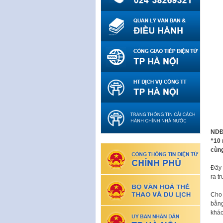
NDĐT
“10 
cùng
Đây 
ra t
Cho 
bằng
khá