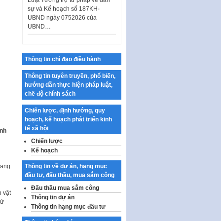
UBND ngày 0752026 của
UBND…
Ban hành Danh mục vị trí khai
thác quảng cáo trên địa bàn
thành phố Hà Nội
Thông tin chỉ đạo điều hành
Kế hoạch Tổ chức Cuộc thi
chính luận về bảo vệ nền tảng tư
Thông tin tuyên truyền, phổ biến,
tưởng của Đảng…
hướng dẫn thực hiện pháp luật,
chế độ chính sách
Công bố công khai dự toán kinh
phí xây dựng pháp luật, hoàn
Chiến lược, định hướng, quy
thiện thể chế, chính…
hoạch, kế hoạch phát triển kinh
Quy định về nghiên cứu, ứng
tế xã hội
ảnh
dụng khoa học, công nghệ, đổi
Chiến lược
mới sáng tạo và chuyển…
Kế hoạch
Quy định chi tiết và hướng dẫn
mang
Thông tin về dự án, hạng mục
thi hành một số điều của Luật Lý
đầu tư, đấu thầu, mua sắm công
lịch tư…
Đấu thầu mua sắm công
 vật
Sửa đổi, bổ sung một số nội
Thông tin dự án
cử
dung tại Nghị quyết số 30/NQ-
Thông tin hạng mục đầu tư
CP ngày 24 tháng 02…