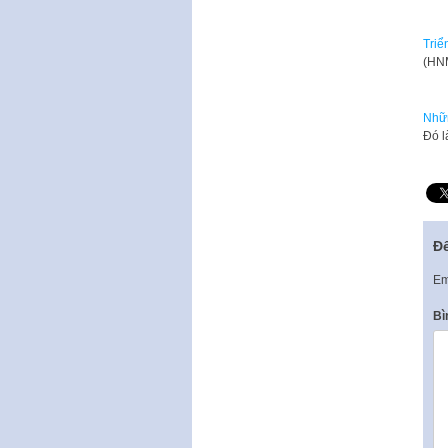
Triể
(HNM
Nhữn
Đó l
Để
Em
Bì