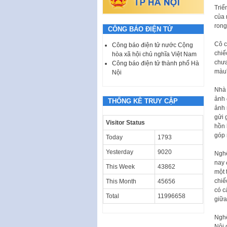
Triể
của 
rong
CÔNG BÁO ĐIỆN TỬ
Cô c
Công báo điện tử nước Cộng
chiế
hòa xã hội chủ nghĩa Việt Nam
chưa
Công báo điện tử thành phố Hà
màu”
Nội
Nhà 
ảnh 
THỐNG KÊ TRUY CẬP
ảnh 
gửi 
Visitor Status
hồn 
góp 
Today
1793
Yesterday
9020
Nghệ
nay 
This Week
43862
một 
chiế
This Month
45656
có c
Total
11996658
giữa
Nghệ
Nội 