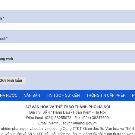
ên
*
ail
*
ang web
NHÀ NƯỚC
VĂN BẢN
TIN TỨC – SỰ KIỆN
THÔNG TIN CẤP PHÉP
H
SỞ VĂN HÓA VÀ THỂ THAO THÀNH PHỐ HÀ NỘI
Địa chỉ: Số 47 Hàng Dầu - Hoàn Kiếm - Hà Nội
Điện thoại: (024) 38255078 - Fax: (024) 38247600
Email: vanthu_sovhtt@hanoi.gov.vn
h nhiệm phát ngôn và quản lý nội dung Cổng TTĐT: Giám đốc Sở Văn hóa và Thể t
 quyền thuộc về Sở VHTT. Yêu cầu trích nguồn khi đăng tải nội dung từ trang web 