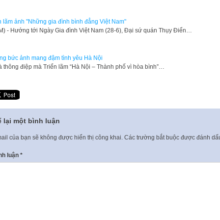
n lãm ảnh "Những gia đình bình đẳng Việt Nam"
) - Hướng tới Ngày Gia đình Việt Nam (28-6), Đại sứ quán Thụy Điển…
g bức ảnh mang đậm tình yêu Hà Nội
à thông điệp mà Triển lãm “Hà Nội – Thành phố vì hòa bình”…
 lại một bình luận
ail của bạn sẽ không được hiển thị công khai.
Các trường bắt buộc được đánh d
nh luận
*