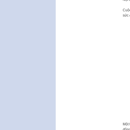
Cuộc
sức 
Một 
đông