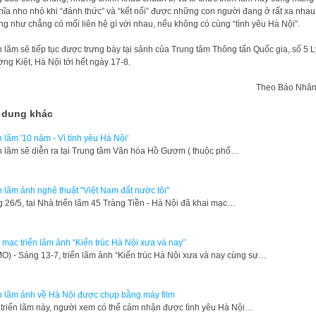
hĩa nho nhỏ khi “đánh thức” và “kết nối” được những con người đang ở rất xa nhau
g như chẳng có mối liên hệ gì với nhau, nếu không có cùng “tình yêu Hà Nội”.
n lãm sẽ tiếp tục được trưng bày tại sảnh của Trung tâm Thông tấn Quốc gia, số 5 L
ng Kiệt, Hà Nội tới hết ngày 17-8.
Theo Báo Nhân
 dung khác
n lãm '10 năm - Vì tình yêu Hà Nội'
n lãm sẽ diễn ra tại Trung tâm Văn hóa Hồ Gươm ( thuộc phố…
n lãm ảnh nghệ thuật "Việt Nam đất nước tôi"
 26/5, tại Nhà triển lãm 45 Tràng Tiền - Hà Nội đã khai mạc…
 mạc triển lãm ảnh “Kiến trúc Hà Nội xưa và nay”
) - Sáng 13-7, triển lãm ảnh “Kiến trúc Hà Nội xưa và nay cùng sự…
n lãm ảnh về Hà Nội được chụp bằng máy film
triển lãm này, người xem có thể cảm nhận được tình yêu Hà Nội…