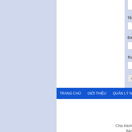
T
Em
Tr
TRANG CHỦ
GIỚI THIỆU
QUẢN LÝ 
Chịu trác
Bản