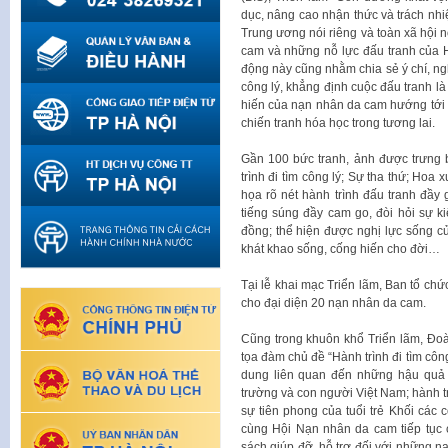
dục, nâng cao nhận thức và trách nhi
Trung ương nói riêng và toàn xã hội 
cam và những nỗ lực đấu tranh của 
động này cũng nhằm chia sẻ ý chí, ngh
công lý, khẳng định cuộc đấu tranh là
hiến của nạn nhân da cam hướng tới 
chiến tranh hóa học trong tương lai.
Gần 100 bức tranh, ảnh được trưng bà
trình đi tìm công lý; Sự tha thứ; Hoa
họa rõ nét hành trình đấu tranh đầy
tiếng súng đầy cam go, đòi hỏi sự ki
đồng; thể hiện được nghị lực sống c
khát khao sống, cống hiến cho đời…
Tại lễ khai mạc Triển lãm, Ban tổ chức
cho đại diện 20 nạn nhân da cam.
Cũng trong khuôn khổ Triển lãm, Đo
tọa đàm chủ đề “Hành trình đi tìm công
dung liên quan đến những hậu quả 
trường và con người Việt Nam; hành tr
sự tiên phong của tuổi trẻ Khối các
cùng Hội Nạn nhân da cam tiếp tục c
sách giúp đỡ, hỗ trợ đối với những 