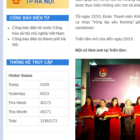
được thực hiện những ước mơ và khá
Tối ngày 22/10, Đoàn Thanh niên Kh
CÔNG BÁO ĐIỆN TỬ
ca nhạc “Vòng tay yêu thương” g
cam/dioxin.
Công báo điện tử nước Cộng
hòa xã hội chủ nghĩa Việt Nam
Triển lãm mở cửa đến ngày 25/10.
Công báo điện tử thành phố Hà
Nội
Một số hình ảnh tại Triển lãm:
THỐNG KÊ TRUY CẬP
Visitor Status
Today
5329
Yesterday
6523
This Week
40171
This Month
40171
Total
11991173