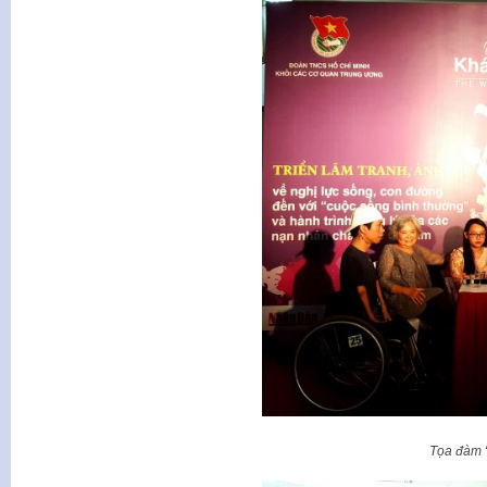
Tọa đàm “