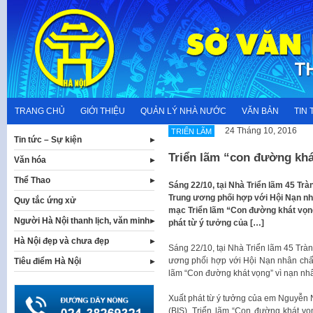
Skip
to
content
TRANG CHỦ
GIỚI THIỆU
QUẢN LÝ NHÀ NƯỚC
VĂN BẢN
TIN 
24 Tháng 10, 2016
TRIỂN LÃM
Tin tức – Sự kiện
Triển lãm “con đường kh
Văn hóa
Thể Thao
Sáng 22/10, tại Nhà Triển lãm 45 T
Trung ương phối hợp với Hội Nạn nh
Quy tắc ứng xử
mạc Triển lãm “Con đường khát vọng
Người Hà Nội thanh lịch, văn minh
phát từ ý tưởng của […]
Hà Nội đẹp và chưa đẹp
Sáng 22/10, tại Nhà Triển lãm 45 Tr
ương phối hợp với Hội Nạn nhân chất
Tiêu điểm Hà Nội
lãm “Con đường khát vọng” vì nạn nhâ
Xuất phát từ ý tưởng của em Nguyễn N
(BIS), Triển lãm “Con đường khát v