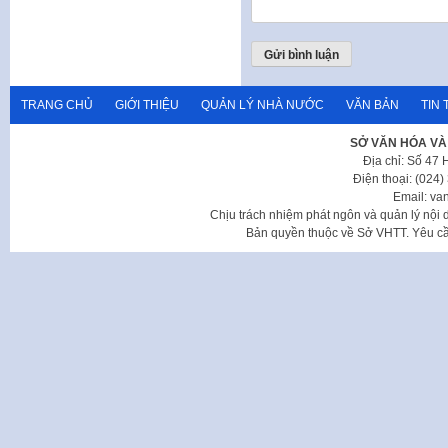
TRANG CHỦ
GIỚI THIỆU
QUẢN LÝ NHÀ NƯỚC
VĂN BẢN
TIN 
SỞ VĂN HÓA VÀ
Địa chỉ: Số 47
Điện thoại: (024
Email: va
Chịu trách nhiệm phát ngôn và quản lý nộ
Bản quyền thuộc về Sở VHTT. Yêu cầu 