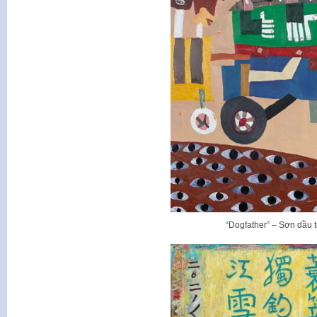
“Dogfather” – Sơn dầu 