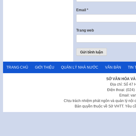
Email
*
Trang web
TRANG CHỦ
GIỚI THIỆU
QUẢN LÝ NHÀ NƯỚC
VĂN BẢN
TIN 
SỞ VĂN HÓA VÀ
Địa chỉ: Số 47
Điện thoại: (024
Email: va
Chịu trách nhiệm phát ngôn và quản lý nộ
Bản quyền thuộc về Sở VHTT. Yêu cầu 