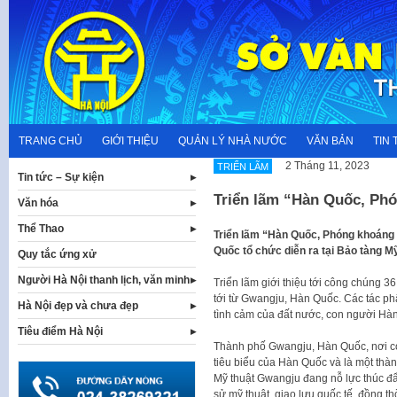
Skip
to
content
TRANG CHỦ
GIỚI THIỆU
QUẢN LÝ NHÀ NƯỚC
VĂN BẢN
TIN 
2 Tháng 11, 2023
TRIỂN LÃM
Tin tức – Sự kiện
Triển lãm “Hàn Quốc, Ph
Văn hóa
Thể Thao
Triển lãm “Hàn Quốc, Phóng khoáng 
Quốc tổ chức diễn ra tại Bảo tàng Mỹ
Quy tắc ứng xử
Người Hà Nội thanh lịch, văn minh
Triển lãm giới thiệu tới công chúng 36
tới từ Gwangju, Hàn Quốc. Các tác ph
Hà Nội đẹp và chưa đẹp
tình cảm của đất nước, con người Hà
Tiêu điểm Hà Nội
Thành phố Gwangju, Hàn Quốc, nơi có
tiêu biểu của Hàn Quốc và là một thàn
Mỹ thuật Gwangju đang nỗ lực thúc đẩy
sử mỹ thuật, giao lưu quốc tế, đồng th