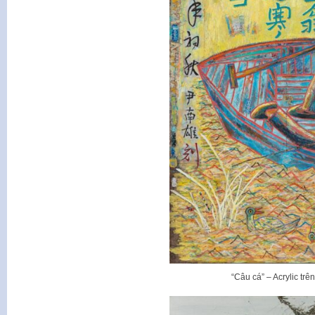
“Câu cá” – Acrylic tr