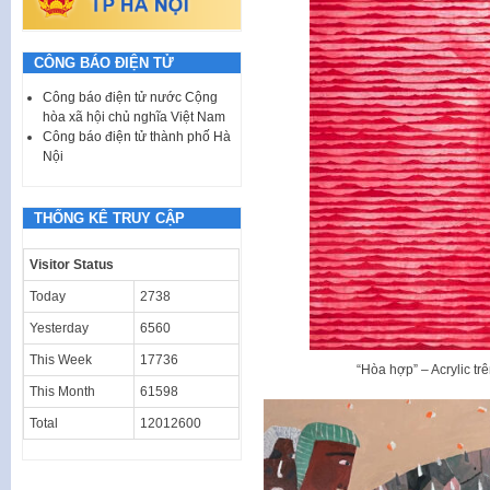
CÔNG BÁO ĐIỆN TỬ
Công báo điện tử nước Cộng
hòa xã hội chủ nghĩa Việt Nam
Công báo điện tử thành phố Hà
Nội
THỐNG KÊ TRUY CẬP
Visitor Status
Today
2738
Yesterday
6560
This Week
17736
“Hòa hợp” – Acrylic tr
This Month
61598
Total
12012600