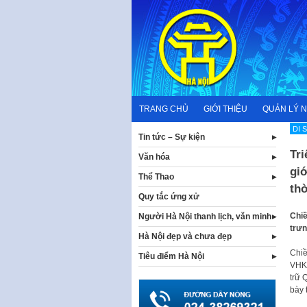
Skip
to
content
TRANG CHỦ
GIỚI THIỆU
QUẢN LÝ 
DI 
Tin tức – Sự kiện
Tri
Văn hóa
giớ
Thể Thao
th
Quy tắc ứng xử
Chiề
Người Hà Nội thanh lịch, văn minh
trưn
Hà Nội đẹp và chưa đẹp
Chiề
Tiêu điểm Hà Nội
VHKH
trữ 
bày 