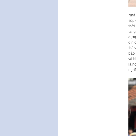
Nhà 
tiếp
thời
tảng
dựng
gìn 
thể 
bảo 
và h
là n
nghĩ