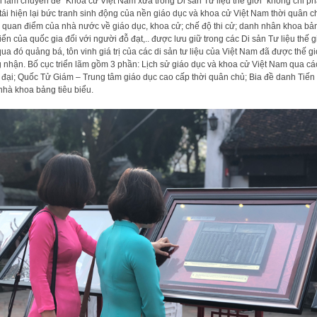
n lãm chuyên đề “Khoa cử Việt Nam xưa trong Di sản Tư liệu thế giới” không chỉ p
tái hiện lại bức tranh sinh động của nền giáo dục và khoa cử Việt Nam thời quân c
 quan điểm của nhà nước về giáo dục, khoa cử; chế độ thi cử; danh nhân khoa bả
iển của quốc gia đối với người đỗ đạt,.. được lưu giữ trong các Di sản Tư liệu thế g
ua đó quảng bá, tôn vinh giá trị của các di sản tư liệu của Việt Nam đã được thế gi
 nhận. Bố cục triển lãm gồm 3 phần: Lịch sử giáo dục và khoa cử Việt Nam qua cá
u đại; Quốc Tử Giám – Trung tâm giáo dục cao cấp thời quân chủ; Bia đề danh Tiến 
nhà khoa bảng tiêu biểu.