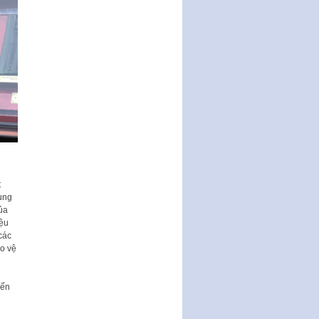
t
ung
ủa
iệu
các
ảo vệ
đến