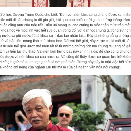
Sử học Dương Trung Quốc cho biết: “Đến với triển lãm, công chúng được xem, đ
 cận một di sản chúng ta đã gìn giữ, trải qua bao nhiêu thời gian, những thăng trầm
 cuộc cũng như của thời tiết. Điều đó mang lại cho chúng ta một nhận thức trên một
 khoa học về một lĩnh vực hết sức quan trọng đối với dân tộc chúng ta trong sự ngh
 nước và giữ nước đó là khoa cử – đào tạo nhân tài… Đây là những bằng chứng
giữ và bảo tồn, mang tính chất khoa học. Đối với thế giới, đây được coi là một di sản
và tư liệu thế giới được thể hiện rất rõ từ những chứng tích mà chúng ta đang cố g
tồn và tiếp tục thu thập. Và triển lãm trưng bày này chính là dịp để cho công chúng 
iểu được về nền khoa cử của nước ra. Và cũng để thấy được cơ quan lưu trữ khôn
ơi để gìn giữ mà quan trọng phải là nơi phổ biến. Trưng bày này là một việc hết sức
a không chỉ riêng của ngành lưu trữ mà là của cả ngành văn hóa nói chung”.