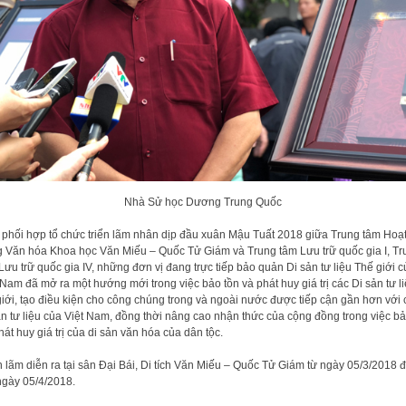
Nhà Sử học Dương Trung Quốc
 phối hợp tổ chức triển lãm nhân dịp đầu xuân Mậu Tuất 2018 giữa Trung tâm Hoạ
 Văn hóa Khoa học Văn Miếu – Quốc Tử Giám và Trung tâm Lưu trữ quốc gia I, Tr
Lưu trữ quốc gia IV, những đơn vị đang trực tiếp bảo quản Di sản tư liệu Thế giới c
 Nam đã mở ra một hướng mới trong việc bảo tồn và phát huy giá trị các Di sản tư l
giới, tạo điều kiện cho công chúng trong và ngoài nước được tiếp cận gần hơn với 
ản tư liệu của Việt Nam, đồng thời nâng cao nhận thức của cộng đồng trong việc b
hát huy giá trị của di sản văn hóa của dân tộc.
n lãm diễn ra tại sân Đại Bái, Di tích Văn Miếu – Quốc Tử Giám từ ngày 05/3/2018 
ngày 05/4/2018.