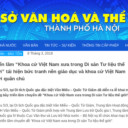
NHÀ NƯỚC
VĂN BẢN
TIN TỨC – SỰ KIỆN
THÔNG TIN CẤP PHÉP
H
8 Tháng 3, 2018
SẢN – BẢO TỒN
ển lãm “Khoa cử Việt Nam xưa trong Di sản Tư liệu thế
i” tái hiện bức tranh nền giáo dục và khoa cử Việt Nam
ời quân chủ
u 5/3, tại Di tích Quốc gia đặc biệt Văn Miếu – Quốc Tử Giám đã diễn ra lễ khai 
g bày triển lãm chuyên đề “Khoa cử Việt Nam xưa trong Di sản Tư liệu thế giới
u 5/3, tại Di tích Quốc gia đặc biệt Văn Miếu – Quốc Tử Giám, Trung tâm Hoạt độn
 Văn Miếu – Quốc Tử Giám phối hợp với Trung tâm Lưu trữ Quốc gia I, Trung tâ
Quốc gia IV thuộc Cục Văn thư và Lưu trữ Nhà nước – Bộ Nội vụ tổ chức khai mạc t
triển lãm chuyên đề “Khoa cử Việt Nam xưa trong Di sản Tư liệu thế giới”.