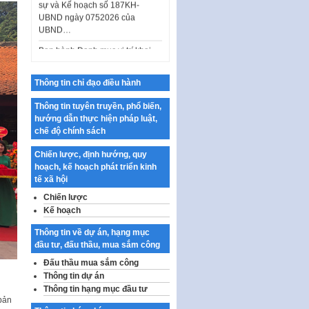
Ban hành Danh mục vị trí khai
thác quảng cáo trên địa bàn
thành phố Hà Nội
Kế hoạch Tổ chức Cuộc thi
chính luận về bảo vệ nền tảng tư
Thông tin chỉ đạo điều hành
tưởng của Đảng…
Thông tin tuyên truyền, phổ biến,
Công bố công khai dự toán kinh
hướng dẫn thực hiện pháp luật,
phí xây dựng pháp luật, hoàn
chế độ chính sách
thiện thể chế, chính…
Quy định về nghiên cứu, ứng
Chiến lược, định hướng, quy
dụng khoa học, công nghệ, đổi
hoạch, kế hoạch phát triển kinh
mới sáng tạo và chuyển…
tế xã hội
Chiến lược
Quy định chi tiết và hướng dẫn
Kế hoạch
thi hành một số điều của Luật Lý
lịch tư…
Thông tin về dự án, hạng mục
Sửa đổi, bổ sung một số nội
đầu tư, đấu thầu, mua sắm công
dung tại Nghị quyết số 30/NQ-
Đấu thầu mua sắm công
CP ngày 24 tháng 02…
Thông tin dự án
Thông tin hạng mục đầu tư
Ban hành Chương trình hành
bản
động của Chính phủ thực hiện