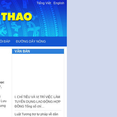
Tiếng Việt
-
English
ỎI ĐÁP
ĐƯỜNG DÂY NÓNG
VĂN BẢN
mạc
I. CHỈ TIÊU VÀ VỊ TRÍ VIỆC LÀM
”.
TUYỂN DỤNG LAO ĐỘNG HỢP
ĐỒNG Tổng số chỉ…
g
m Lưu
Luật Tương trợ tư pháp về dân
rưng
sự và Kế hoạch số 187KH-
UBND ngày 0752026 của
UBND…