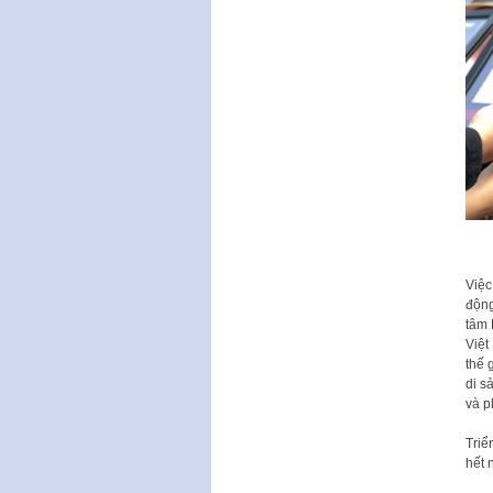
Việc
động
tâm 
Việt
thế 
di s
và p
Triể
hết 