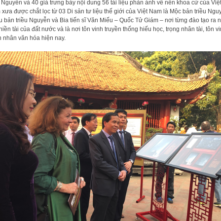
u Nguyễn và 40 giá trưng bày nội dung 56 tài liệu phản ánh về nền khoa cử của Việ
xưa được chắt lọc từ 03 Di sản tư liệu thế giới của Việt Nam là Mộc bản triều Ngu
 bản triều Nguyễn và Bia tiến sĩ Văn Miếu – Quốc Tử Giám – nơi từng đào tạo ra 
hiền tài của đất nước và là nơi tôn vinh truyền thống hiếu học, trọng nhân tài, tôn v
 nhân văn hóa hiện nay.