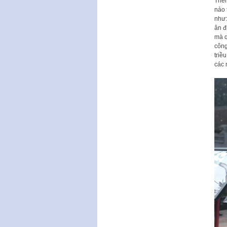
Triể
nào 
như:
ân đ
mà q
công
triề
các 