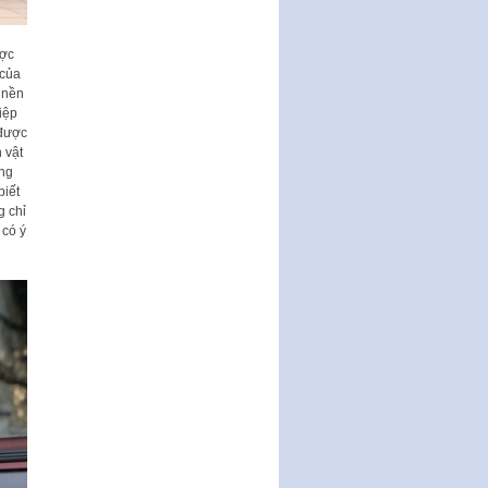
Nghị quyết ban hành quy chế
tiếp công dân của Thường trực
ược
HĐND, đại biểu HĐND thành…
 của
 nền
Nghị quyết về một số chính sách
iệp
ưu đãi, hỗ trợ phát triển hạ tầng,
 được
tổ chức…
 vật
Nghị quyết quy định một số nội
ắng
dung và định mức chi quản lý
biết
hoạt động khoa…
g chỉ
 có ý
Quy định mức tiền phạt đối với
một số hành vi vi phạm hành
chính trong lĩnh…
Phê duyệt Chương trình phát
triển kinh tế số và xã hội số giai
đoạn 2026 -…