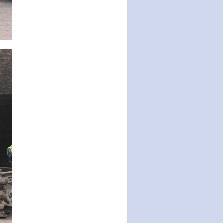
động của Chính phủ thực hiện
Nghị quyết số 02-NQ/TW ngày
17…
THÔNG BÁO Tuyển dụng lao
động hợp đồng theo Nghị định
số 111/2022/NĐ-CP ngày
30/12/2022 của Chính…
Sửa đổi, bổ sung một số điều
của Thông tư số 320/2016/TT-
BTC của Bộ trưởng Bộ Tài…
Quy định về quản lý website
thương mại điện tử
Nghị quyết quy định điều kiện,
thủ tục tặng, thu hồi danh hiệu
"Công dân danh dự…
Nghị quyết quy định một số
chính sách thúc đẩy nghiên cứu
khoa học, phát triển công…
Nghị quyết công bố Nghị quyết
quy phạm pháp luật của HĐND
Thành phố triển khai thi…