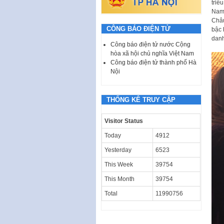
triề
Nam 
Châu
CÔNG BÁO ĐIỆN TỬ
bậc 
danh
Công báo điện tử nước Cộng
hòa xã hội chủ nghĩa Việt Nam
Công báo điện tử thành phố Hà
Nội
THỐNG KÊ TRUY CẬP
Visitor Status
Today
4912
Yesterday
6523
This Week
39754
This Month
39754
Total
11990756