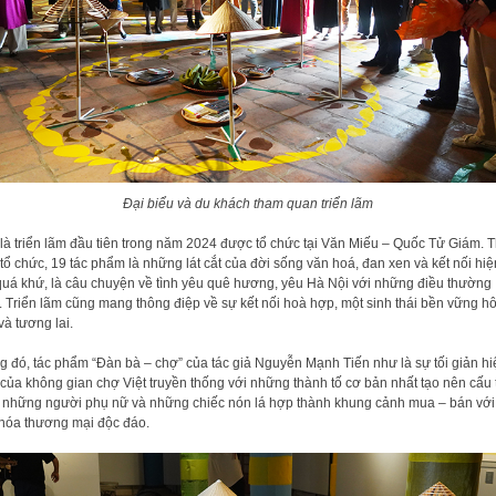
Đại biểu và du khách tham quan triển lãm
là triển lãm đầu tiên trong năm 2024 được tổ chức tại Văn Miếu – Quốc Tử Giám. 
tổ chức, 19 tác phẩm là những lát cắt của đời sống văn hoá, đan xen và kết nối hiện
quá khứ, là câu chuyện về tình yêu quê hương, yêu Hà Nội với những điều thường
. Triển lãm cũng mang thông điệp về sự kết nối hoà hợp, một sinh thái bền vững h
và tương lai.
g đó, tác phẩm “Đàn bà – chợ” của tác giả Nguyễn Mạnh Tiến như là sự tối giản hi
của không gian chợ Việt truyền thống với những thành tố cơ bản nhất tạo nên cấu 
 những người phụ nữ và những chiếc nón lá hợp thành khung cảnh mua – bán với
hóa thương mại độc đáo.