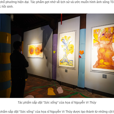
phố phường hiện đại. Tác phẩm gợi nhớ về lịch sử và ước muốn hình ảnh sông Tô
 hồi sinh.
Tác phẩm sắp đặt “Sức sống” của họa sĩ Nguyễn Vi Thủy
phẩm sắp đặt “Sức sống” của họa sĩ Nguyễn Vi Thủy được tạo thành từ những cột t