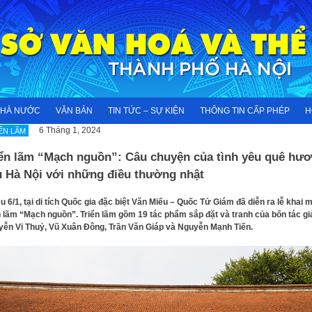
NHÀ NƯỚC
VĂN BẢN
TIN TỨC – SỰ KIỆN
THÔNG TIN CẤP PHÉP
H
6 Tháng 1, 2024
ỂN LÃM
iển lãm “Mạch nguồn”: Câu chuyện của tình yêu quê hươ
u Hà Nội với những điều thường nhật
u 6/1, tại di tích Quốc gia đặc biệt Văn Miếu – Quốc Tử Giám đã diễn ra lễ khai 
n lãm “Mạch nguồn”. Triển lãm gồm 19 tác phẩm sắp đặt và tranh của bốn tác gi
ễn Vi Thuỷ, Vũ Xuân Đông, Trần Văn Giáp và Nguyễn Mạnh Tiến.