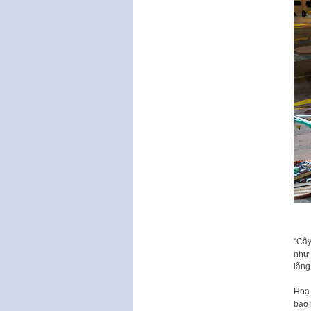
“Cây
như 
lãng
Hoạ 
bao 