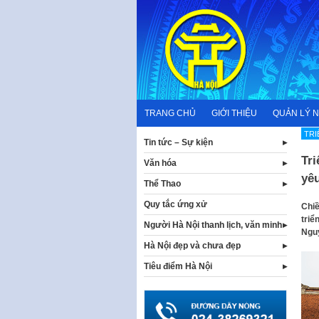
Skip
to
content
TRANG CHỦ
GIỚI THIỆU
QUẢN LÝ 
TRI
Tin tức – Sự kiện
Tr
Văn hóa
yê
Thể Thao
Quy tắc ứng xử
Chiề
triể
Người Hà Nội thanh lịch, văn minh
Nguy
Hà Nội đẹp và chưa đẹp
Tiêu điểm Hà Nội