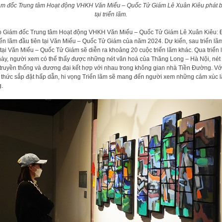
ám đốc Trung tâm Hoạt động VHKH Văn Miếu – Quốc Tử Giám Lê Xuân Kiêu phát b
tại triển lãm.
 Giám đốc Trung tâm Hoạt động VHKH Văn Miếu – Quốc Tử Giám Lê Xuân Kiêu: 
riển lãm đầu tiên tại Văn Miếu – Quốc Tử Giám của năm 2024. Dự kiến, sau triển lã
 tại Văn Miếu – Quốc Tử Giám sẽ diễn ra khoảng 20 cuộc triển lãm khác. Qua triển
này, người xem có thể thấy được những nét văn hoá của Thăng Long – Hà Nội, nét
truyền thống và đương đại kết hợp với nhau trong không gian nhà Tiền Đường. Vớ
 thức sắp đặt hấp dẫn, hi vọng Triển lãm sẽ mang đến người xem những cảm xúc 
.