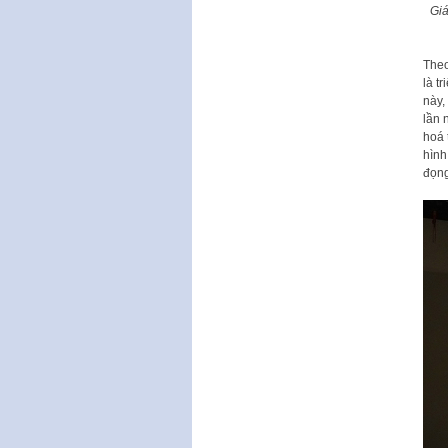
Gi
Theo
là t
này,
lần 
hoá 
hình
đọng