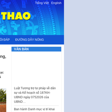
Tiếng Việt
-
English
ỎI ĐÁP
ĐƯỜNG DÂY NÓNG
VĂN BẢN
ng,
mạc
Luật Tương trợ tư pháp về dân
ả
sự và Kế hoạch số 187KH-
UBND ngày 0752026 của
UBND…
Ban hành Danh mục vị trí khai
thác quảng cáo trên địa bàn
thành phố Hà Nội