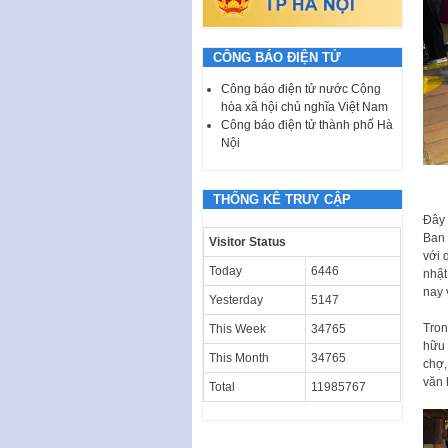
CÔNG BÁO ĐIỆN TỬ
Công báo điện tử nước Cộng
hòa xã hội chủ nghĩa Việt Nam
Công báo điện tử thành phố Hà
Nội
THỐNG KÊ TRUY CẬP
Đây 
Ban 
Visitor Status
với 
Today
6446
nhật
nay 
Yesterday
5147
Tron
This Week
34765
hữu 
This Month
34765
chợ,
văn 
Total
11985767