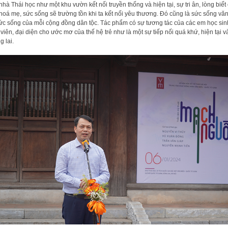
nhà Thái học như một khu vườn kết nối truyền thống và hiện tại, sự tri ân, lòng biết
hoá mẹ, sức sống sẽ trường tồn khi ta kết nối yêu thương. Đó cũng là sức sống vă
ức sống của mỗi cộng đồng dân tộc. Tác phẩm có sự tương tác của các em học sin
 viên, đại diện cho ước mơ của thế hệ trẻ như là một sự tiếp nối quá khứ, hiện tại v
g lai.