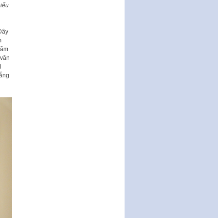
Nghị quyết về một số chính sách
iểu
ưu đãi, hỗ trợ phát triển hạ tầng,
tổ chức…
Đây
Nghị quyết quy định một số nội
m
dung và định mức chi quản lý
 lãm
hoạt động khoa…
 văn
Quy định mức tiền phạt đối với
i
một số hành vi vi phạm hành
lắng
chính trong lĩnh…
Phê duyệt Chương trình phát
triển kinh tế số và xã hội số giai
đoạn 2026 -…
Quy định về tổ chức, hoạt động
của thôn, tổ dân phố và chế độ,
chính sách…