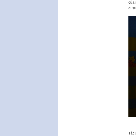
của 
được
Tác 