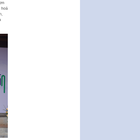
động hợp đồng theo Nghị định
 ơn
số 111/2022/NĐ-CP ngày
n hoá
30/12/2022 của Chính…
h,
à
Sửa đổi, bổ sung một số điều
của Thông tư số 320/2016/TT-
BTC của Bộ trưởng Bộ Tài…
Quy định về quản lý website
thương mại điện tử
Nghị quyết quy định điều kiện,
thủ tục tặng, thu hồi danh hiệu
"Công dân danh dự…
Nghị quyết quy định một số
chính sách thúc đẩy nghiên cứu
khoa học, phát triển công…
Nghị quyết công bố Nghị quyết
quy phạm pháp luật của HĐND
Thành phố triển khai thi…
Nghị quyết ban hành quy chế
tiếp công dân của Thường trực
HĐND, đại biểu HĐND thành…