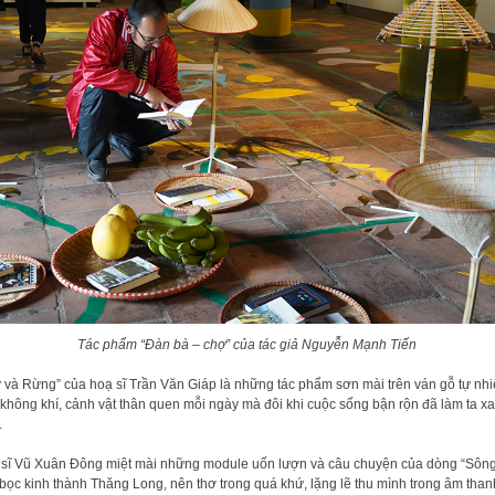
Tác phẩm “Đàn bà – chợ” của tác giả Nguyễn Mạnh Tiến
 và Rừng” của hoạ sĩ Trần Văn Giáp là những tác phẩm sơn mài trên ván gỗ tự nhi
không khí, cảnh vật thân quen mỗi ngày mà đôi khi cuộc sống bận rộn đã làm ta x
.
sĩ Vũ Xuân Đông miệt mài những module uốn lượn và câu chuyện của dòng “Sông
bọc kinh thành Thăng Long, nên thơ trong quá khứ, lặng lẽ thu mình trong âm than