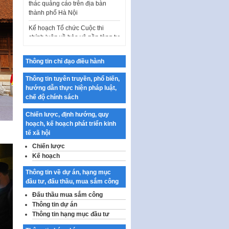
Kế hoạch Tổ chức Cuộc thi
chính luận về bảo vệ nền tảng tư
tưởng của Đảng…
Công bố công khai dự toán kinh
phí xây dựng pháp luật, hoàn
thiện thể chế, chính…
Thông tin chỉ đạo điều hành
Quy định về nghiên cứu, ứng
Thông tin tuyên truyền, phổ biến,
dụng khoa học, công nghệ, đổi
hướng dẫn thực hiện pháp luật,
mới sáng tạo và chuyển…
chế độ chính sách
Quy định chi tiết và hướng dẫn
thi hành một số điều của Luật Lý
Chiến lược, định hướng, quy
lịch tư…
hoạch, kế hoạch phát triển kinh
tế xã hội
Sửa đổi, bổ sung một số nội
Chiến lược
dung tại Nghị quyết số 30/NQ-
Kế hoạch
CP ngày 24 tháng 02…
Ban hành Chương trình hành
Thông tin về dự án, hạng mục
động của Chính phủ thực hiện
đầu tư, đấu thầu, mua sắm công
Nghị quyết số 02-NQ/TW ngày
Đấu thầu mua sắm công
17…
Thông tin dự án
Thông tin hạng mục đầu tư
THÔNG BÁO Tuyển dụng lao
động hợp đồng theo Nghị định