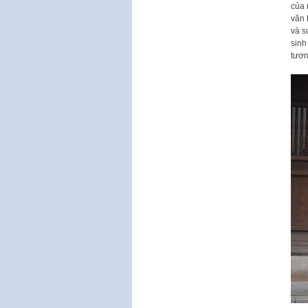
của 
văn 
và s
sinh
tươn