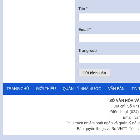
Tên
*
Email
*
Trang web
TRANG CHỦ
GIỚI THIỆU
QUẢN LÝ NHÀ NƯỚC
VĂN BẢN
TIN 
SỞ VĂN HÓA VÀ
Địa chỉ: Số 47
Điện thoại: (024
Email: va
Chịu trách nhiệm phát ngôn và quản lý nộ
Bản quyền thuộc về Sở VHTT. Yêu cầu 