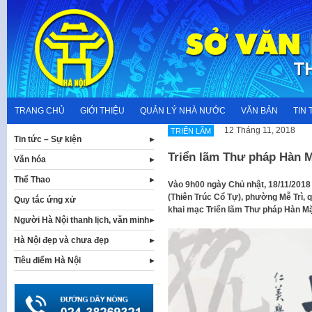
Skip
to
content
TRANG CHỦ
GIỚI THIỆU
QUẢN LÝ NHÀ NƯỚC
VĂN BẢN
TIN 
12 Tháng 11, 2018
TRIỂN LÃM
Tin tức – Sự kiện
Triển lãm Thư pháp Hàn M
Văn hóa
Thể Thao
Vào 9h00 ngày Chủ nhật, 18/11/2018
(Thiên Trúc Cổ Tự), phường Mễ Trì, 
Quy tắc ứng xử
khai mạc Triển lãm Thư pháp Hàn Mặ
Người Hà Nội thanh lịch, văn minh
Hà Nội đẹp và chưa đẹp
Tiêu điểm Hà Nội