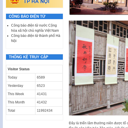
CÔNG BÁO ĐIỆN TỬ
Công báo điện tử nước Cộng
hòa xã hội chủ nghĩa Việt Nam
Công báo điện tử thành phố Hà
Nội
THỐNG KÊ TRUY CẬP
Visitor Status
Today
6589
Yesterday
6523
This Week
41431
This Month
41432
Total
11992434
Đây là triển lãm thường niên được t