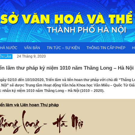
NHÀ NƯỚC
VĂN BẢN
TIN TỨC – SỰ KIỆN
THÔNG TIN CẤP PHÉP
H
24 Tháng 9, 2020
ỂN LÃM
iển lãm thư pháp kỷ niệm 1010 năm Thăng Long – Hà Nội
gày 02/10 đến 10/10/2020, Triển lãm và liên hoan thư pháp với chủ đề “Thăng 
 Nội” sẽ được Trung tâm Hoạt động Văn hóa Khoa học Văn Miếu – Quốc Tử Giá
 nhân kỷ niệm 1010 năm Thăng Long – Hà Nội (1010 – 2020).