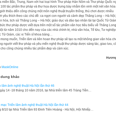
a miền Bắc, Trung, Nam với hai loại hình Thư pháp Hán Nôm và Thư pháp Quốc n
100 tác phẩm thư pháp và thư họa được trưng bày nhằm tôn vinh một nét văn hóa
 giới thiệu đến công chúng một môn nghệ thuật truyền thống, thú chơi được nhiều
i yêu thích theo các chủ đề: ca ngợi con người và cảnh đẹp Thăng Long – Hà Nội;
văn hóa, lịch sử Thăng Long – Hà Nội; giáo dục và đào tạo nhân tài tại Quốc Tử Gi
bức thư pháp được viết dựa trên một số tác phẩm văn học tiêu biểu về Thăng Long
ội từ năm 1010 cho đến nay của các nhà chính trị, nhà văn hóa, Tế tửu, Tư nghiệp
 Tử Giám, các vị Tiến sĩ khoa bảng…
mong muốn, Triển lãm và liên hoan thư pháp sẽ tạo ra một không gian văn hóa ch
g người viết thư pháp và yêu mến nghệ thuật thư pháp được sáng tác, giao lưu, c
 cho công chúng nhiều tác phẩm đẹp và cảm xúc.
Hương
o
MaskOnline
 dung khác
n lãm ảnh nghệ thuật Hà Nội lần thứ 46
gày 14 -18 tháng 10 năm 2016, tại Nhà triển lãm 45 Tràng Tiền…
 mạc Triển lãm ảnh nghệ thuật Hà Nội lần thứ 44
g 8/10 tại Nhà Triển lãm 93 Đinh Tiên Hoàng - Hà Nội, Hội Nhiếp…