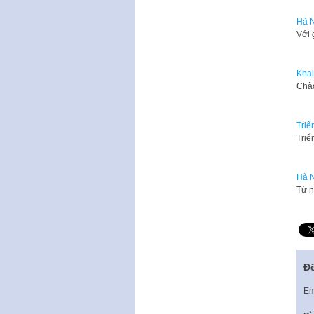
Hà N
Với 
Khai
​Chà
Triể
Triể
Hà N
Từ n
Để
Em