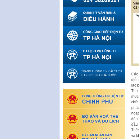
Các 
diễn
lạc 
Thư 
mực 
chữ 
pháp
hoạt
đón 
đầu 
Triể
và k