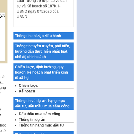
sự và Kế hoạch số 187KH-
UBND ngày 0752026 của
UBND…
Ban hành Danh mục vị trí khai
thác quảng cáo trên địa bàn
thành phố Hà Nội
Thông tin chỉ đạo điều hành
Kế hoạch Tổ chức Cuộc thi
chính luận về bảo vệ nền tảng tư
Thông tin tuyên truyền, phổ biến,
tưởng của Đảng…
hướng dẫn thực hiện pháp luật,
chế độ chính sách
Công bố công khai dự toán kinh
phí xây dựng pháp luật, hoàn
Chiến lược, định hướng, quy
thiện thể chế, chính…
h
hoạch, kế hoạch phát triển kinh
 câu
tế xã hội
Quy định về nghiên cứu, ứng
ch…
dụng khoa học, công nghệ, đổi
Chiến lược
dụng
mới sáng tạo và chuyển…
Kế hoạch
n
Quy định chi tiết và hướng dẫn
Thông tin về dự án, hạng mục
thi hành một số điều của Luật Lý
đầu tư, đấu thầu, mua sắm công
à
lịch tư…
Đấu thầu mua sắm công
p
Sửa đổi, bổ sung một số nội
Thông tin dự án
dung tại Nghị quyết số 30/NQ-
Thông tin hạng mục đầu tư
 học
CP ngày 24 tháng 02…
p từ