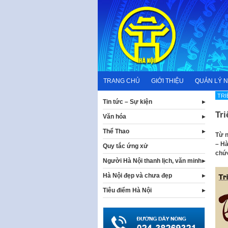
Skip
to
content
TRANG CHỦ
GIỚI THIỆU
QUẢN LÝ 
TRI
Tin tức – Sự kiện
Tr
Văn hóa
Thể Thao
Từ n
– Hà
Quy tắc ứng xử
chức
Người Hà Nội thanh lịch, văn minh
Hà Nội đẹp và chưa đẹp
Tiêu điểm Hà Nội