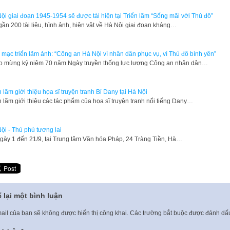
ội giai đoạn 1945-1954 sẽ được tái hiện tại Triển lãm “Sống mãi với Thủ đô”
gần 200 tài liệu, hình ảnh, hiện vật về Hà Nội giai đoạn kháng…
 mạc triển lãm ảnh: “Công an Hà Nội vì nhân dân phục vụ, vì Thủ đô bình yên”
o mừng kỷ niệm 70 năm Ngày truyền thống lực lượng Công an nhân dân…
n lãm giới thiệu họa sĩ truyện tranh Bỉ Dany tại Hà Nội
n lãm giới thiệu các tác phẩm của họa sĩ truyện tranh nổi tiếng Dany…
ội - Thủ phủ tương lai
gày 1 đến 21/9, tại Trung tâm Văn hóa Pháp, 24 Tràng Tiền, Hà…
 lại một bình luận
ail của bạn sẽ không được hiển thị công khai.
Các trường bắt buộc được đánh d