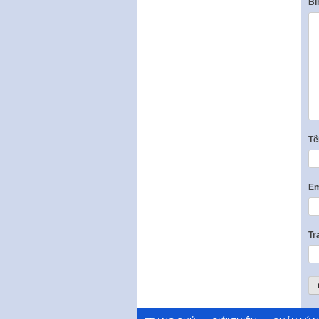
Bì
T
Em
Tr