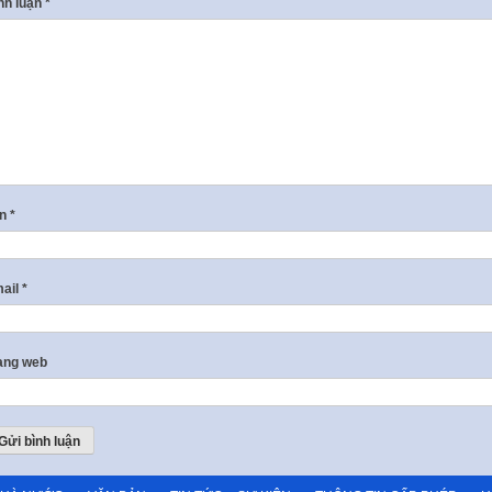
nh luận
*
ên
*
ail
*
ang web