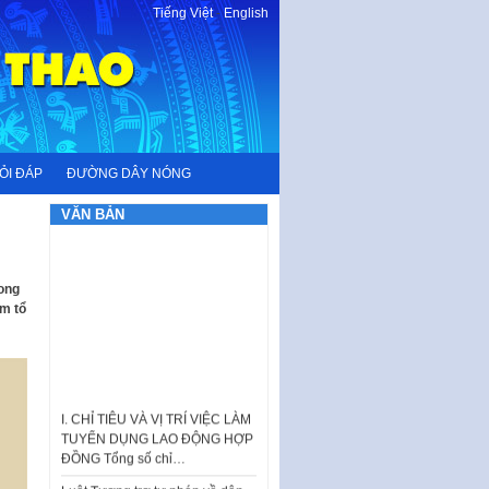
Tiếng Việt
-
English
ỎI ĐÁP
ĐƯỜNG DÂY NÓNG
VĂN BẢN
Long
m tổ
I. CHỈ TIÊU VÀ VỊ TRÍ VIỆC LÀM
TUYỂN DỤNG LAO ĐỘNG HỢP
ĐỒNG Tổng số chỉ…
Luật Tương trợ tư pháp về dân