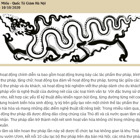
hoạt động chính diễn ra bao gồm hoạt động trưng bày các tác phẩm thư pháp, trìn
 thư pháp, tặng chữ; hoạt động tọa đàm về hoạt động thư pháp, tương tác giữa các
bộ thư pháp và du khách, và hoạt động trải nghiệm viết thư pháp dành cho du khá
pháp vốn là nghệ thuật của đường nét của các loại hình văn tự. Với đặc trưng sử 
nho, kết hợp các yếu tố kỹ thuật điều khiển ngọn bút lông, từng đường từng nét co
tung hoành biến hóa sinh động, ly kỳ trên giấy tạo nên một chỉnh thể tác phẩm thư
 hài hòa và mang những đặc điểm nghệ thuật rất riêng biệt. Trong nhiều năm qua,
 động thư pháp đã được đông đảo công chúng của Thủ đô và cả nước quan tâm v
nhận. Thư pháp dần trở thành một nét sinh hoạt văn hóa không chỉ trong những dị
xuân.
n lãm và liên hoan thư pháp lần này sẽ được tổ chức tại hai không gian là khu Thái
hu vườn Ươm, kết nối 10 câu lạc bộ thư pháp trên địa bàn Hà Nội, các nhà thư phá