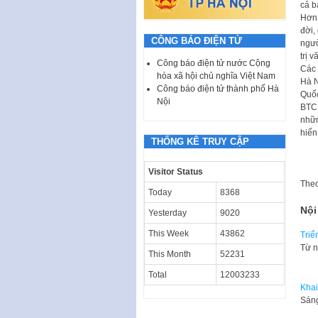
cả b
Hơn 
đời,
CÔNG BÁO ĐIỆN TỬ
ngườ
trị 
Công báo điện tử nước Cộng
Các 
hòa xã hội chủ nghĩa Việt Nam
Hà N
Công báo điện tử thành phố Hà
Quốc
Nội
BTC 
nhữn
hiến
THỐNG KÊ TRUY CẬP
Visitor Status
The
Today
8368
Nội
Yesterday
9020
This Week
43862
Triể
Từ n
This Month
52231
Total
12003233
Khai
​Sán