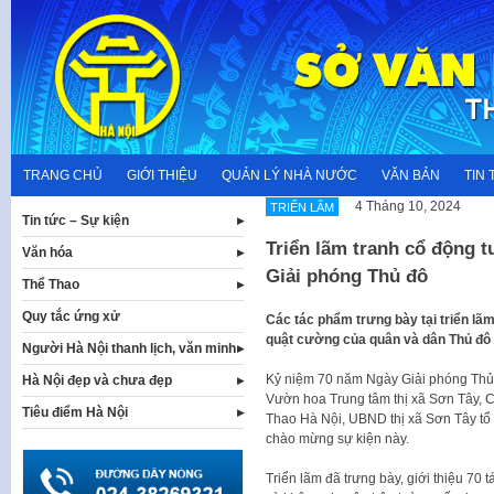
Skip
to
content
TRANG CHỦ
GIỚI THIỆU
QUẢN LÝ NHÀ NƯỚC
VĂN BẢN
TIN 
4 Tháng 10, 2024
TRIỂN LÃM
Tin tức – Sự kiện
Triển lãm tranh cổ động 
Văn hóa
Giải phóng Thủ đô
Thể Thao
Quy tắc ứng xử
Các tác phẩm trưng bày tại triển lãm
quật cường của quân và dân Thủ đô 
Người Hà Nội thanh lịch, văn minh
Kỷ niệm 70 năm Ngày Giải phóng Thủ đ
Hà Nội đẹp và chưa đẹp
Vườn hoa Trung tâm thị xã Sơn Tây, 
Tiêu điểm Hà Nội
Thao Hà Nội, UBND thị xã Sơn Tây tổ 
chào mừng sự kiện này.
Triển lãm đã trưng bày, giới thiệu 70