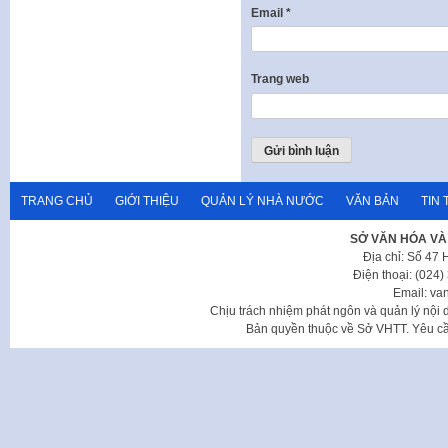
Email
*
Trang web
TRANG CHỦ
GIỚI THIỆU
QUẢN LÝ NHÀ NƯỚC
VĂN BẢN
TIN 
SỞ VĂN HÓA VÀ
Địa chỉ: Số 47
Điện thoại: (024
Email: va
Chịu trách nhiệm phát ngôn và quản lý nộ
Bản quyền thuộc về Sở VHTT. Yêu cầu 