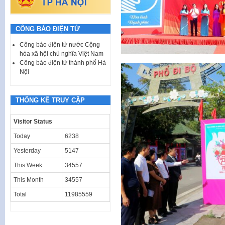
CÔNG BÁO ĐIỆN TỬ
Công báo điện tử nước Cộng
hòa xã hội chủ nghĩa Việt Nam
Công báo điện tử thành phố Hà
Nội
THỐNG KÊ TRUY CẬP
Visitor Status
Today
6238
Yesterday
5147
This Week
34557
This Month
34557
Total
11985559