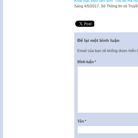
Khai mạc triển lãm ảnh "Thủ đô Hà Nội
Sáng 4/5/2017, Sở Thông tin và Truy
Để lại một bình luận
Email của bạn sẽ không được hiển t
Bình luận
*
Tên
*