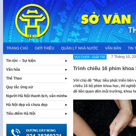
Skip
to
content
TRANG CHỦ
GIỚI THIỆU
QUẢN LÝ NHÀ NƯỚC
VĂN BẢN
TIN 
7 Tháng 10, 2
VUI CHƠI - GIẢI TRÍ
Tin tức – Sự kiện
Trình chiếu 16 phim khoa 
Văn hóa
Thể Thao
Với chủ đề “Mục tiêu phát triển bền
chiếu 16 bộ phim khoa học, thí nghiệ
Quy tắc ứng xử
đề liên quan đến môi trường, khoa h
Người Hà Nội thanh lịch, văn minh
Hà Nội đẹp và chưa đẹp
Tiêu điểm Hà Nội