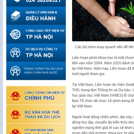
Các bộ phim xoay quanh vấn đề liên
Liên hoan phim khoa học là một chươn
tiên vào năm 2004. Năm 2020 đánh dấ
tại Việt Nam. Năm nay, Liên hoan đã t
lượt người tham gia.
Tại Việt Nam, Liên hoan do Viện Goe
THD, trung tâm Thông tin và Dự báo, 
học giáo dục Việt Nam (VNIES) tổ chứ
Ban Tổ chức đã chọn 16 phim trong tổ
tại Việt Nam.
Ngoài hoạt động chiếu phim, dịp này, 
động học tập, chuyển tải kiến thức kh
nghiệm mang tính giải trí cao sẽ khơi 
quan đến môi trường, khoa học tự nhiên