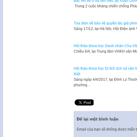
Bác Hồ về ở và làm việc tại Xuân Dư
Trong 2 cuộc kháng chiến chống Pháp
Tọa đàm về bảo vệ quyền tác giả phim
​Sáng 17/12, tại Hà Nội, Hội Điện ản
Hội thảo khoa học Danh nhân Chu Vă
Chiều 6/4, tại Trung tâm VHKH văn M
Hội thảo khoa học Di tích lịch sử vă
Kiệt
Sáng ngày 4/4/2017, tại Đình Lý Th
phường…
Để lại một bình luận
Email của bạn sẽ không được hiển t