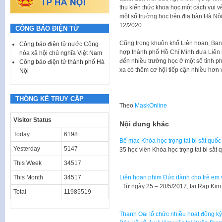
thu kiến thức khoa học một cách vui v
một số trường học trên địa bàn Hà Nộ
12/2020.
CÔNG BÁO ĐIỆN TỬ
Cũng trong khuôn khổ Liên hoan, Ban
Công báo điện tử nước Cộng
hợp thành phố Hồ Chí Minh đưa Liên 
hòa xã hội chủ nghĩa Việt Nam
đến nhiều trường học ở một số tỉnh p
Công báo điện tử thành phố Hà
xa có thêm cơ hội tiếp cận nhiều hơn v
Nội
THỐNG KÊ TRUY CẬP
Theo
MaskOnline
Visitor Status
Nội dung khác
Today
6198
Bế mạc Khóa học trọng tài bi sắt quốc
Yesterday
5147
35 học viên Khóa học trọng tài bi sắt
This Week
34517
This Month
34517
Liên hoan phim Đức dành cho trẻ em và
Từ ngày 25 – 28/5/2017, tại Rạp Ki
Total
11985519
Thanh Oai tổ chức nhiều hoạt động k