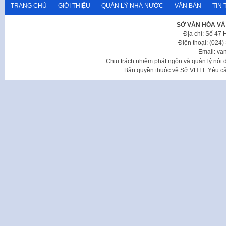
TRANG CHỦ
GIỚI THIỆU
QUẢN LÝ NHÀ NƯỚC
VĂN BẢN
TIN 
SỞ VĂN HÓA VÀ
Địa chỉ: Số 47
Điện thoại: (024
Email: va
Chịu trách nhiệm phát ngôn và quản lý nộ
Bản quyền thuộc về Sở VHTT. Yêu cầu 