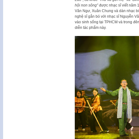
hội non sông”
được nhạc sĩ viết năm
Văn Ngư, Xuân Chung và dàn nhạc bi
nghệ sĩ gắn bó với nhạc sĩ Nguyễn Vă
vào sinh sống tại TPHCM và trong đêm
diễn tác phẩm này.