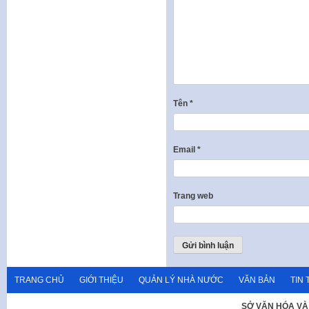
Tên
*
Email
*
Trang web
TRANG CHỦ
GIỚI THIỆU
QUẢN LÝ NHÀ NƯỚC
VĂN BẢN
TIN 
SỞ VĂN HÓA VÀ