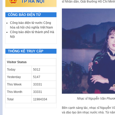
sĩ Nhân dân, Giải thưởng Hồ Chí Minh
CÔNG BÁO ĐIỆN TỬ
Công báo điện tử nước Cộng
hòa xã hội chủ nghĩa Việt Nam
Công báo điện tử thành phố Hà
Nội
THỐNG KÊ TRUY CẬP
Visitor Status
Today
5012
Yesterday
5147
This Week
33331
This Month
33331
Nhạc sĩ Nguyễn Văn Phươ
Total
11984334
Bên cạnh sáng tác, nhạc sĩ Nguyễn V
và đào tạo âm nhạc nước nhà. Từ nă