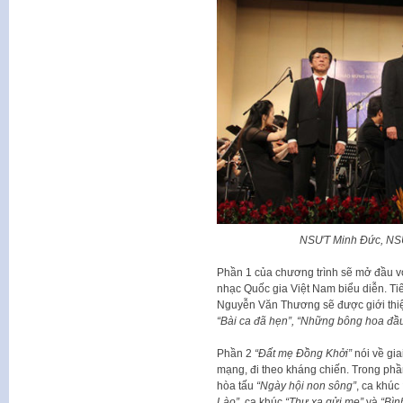
NSƯT Minh Đức, NS
Phần 1 của chương trình sẽ mở đầu 
nhạc Quốc gia Việt Nam biểu diễn. Tiế
Nguyễn Văn Thương sẽ được giới thi
“Bài ca đã hẹn”, “Những bông hoa đầu 
Phần 2
“Đất mẹ Đồng Khởi”
nói về gi
mạng, đi theo kháng chiến. Trong phầ
hòa tấu
“Ngày hội non sông”
, ca khúc
Lào”
, ca khúc
“Thư xa gửi mẹ”
và
“Bìn