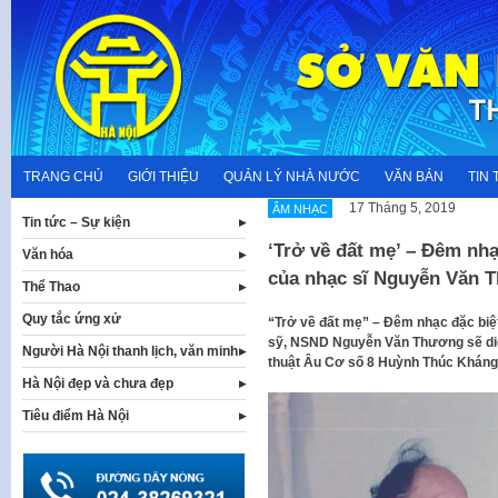
Skip
to
content
TRANG CHỦ
GIỚI THIỆU
QUẢN LÝ NHÀ NƯỚC
VĂN BẢN
TIN 
17 Tháng 5, 2019
ÂM NHẠC
Tin tức – Sự kiện
‘Trở về đất mẹ’ – Đêm nhạ
Văn hóa
của nhạc sĩ Nguyễn Văn
Thể Thao
Quy tắc ứng xử
“Trở về đất mẹ” – Đêm nhạc đặc biệ
sỹ, NSND Nguyễn Văn Thương sẽ diễ
Người Hà Nội thanh lịch, văn minh
thuật Âu Cơ số 8 Huỳnh Thúc Kháng,
Hà Nội đẹp và chưa đẹp
Tiêu điểm Hà Nội