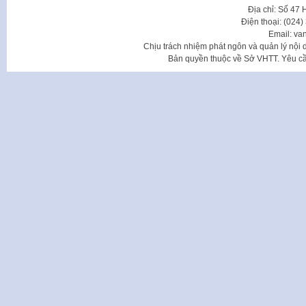
Địa chỉ: Số 47
Điện thoại: (024
Email: va
Chịu trách nhiệm phát ngôn và quản lý nộ
Bản quyền thuộc về Sở VHTT. Yêu cầu 