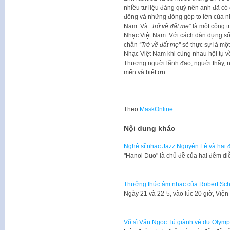
nhiều tư liệu đáng quý nên anh đã có
động và những đóng góp to lớn của n
Nam. Và
“Trở về đất mẹ”
là một công t
Nhạc Việt Nam. Với cách dàn dựng số
chắn
“Trở về đất mẹ”
sẽ thực sự là mộ
Nhạc Việt Nam khi cùng nhau hội tụ về
Thương người lãnh đạo, người thầy, 
mến và biết ơn.
Theo
MaskOnline
Nội dung khác
Nghệ sĩ nhạc Jazz Nguyên Lê và hai đ
"Hanoi Duo" là chủ đề của hai đêm di
Thưởng thức âm nhạc của Robert Sc
Ngày 21 và 22-5, vào lúc 20 giờ, Vi
Võ sĩ Văn Ngọc Tú giành vé dự Olymp