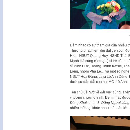
Đêm nhạc có sự tham gia của nhiều 
Thương phát hiện, dìu dắt trên con
Hiền, NSƯT Quang Huy, NSND Thái 
Mạnh Hà cùng các nghệ sĩ trẻ của nh
sĩ Minh Đức, Hoàng Thịnh Ketsle, T
Long, nhóm Pha Lê… và một số nghệ s
NSƯT Hoa Đăng, ca sĩ Lê Anh Dũng.
dưới sự dẫn dắt của hai MC: Lê Anh 
Tên chủ đề
“Trở về đất mẹ”
cũng là tên
ý tưởng chương trình. Đêm nhạc được
Đồng Khởi
; phần 3:
Dâng Người tiếng
nhiều thể loại khác nhau: hòa tấu lớn