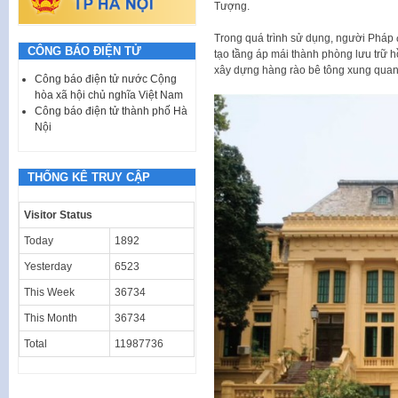
Tượng.
Trong quá trình sử dụng, người Pháp đ
CÔNG BÁO ĐIỆN TỬ
tạo tầng áp mái thành phòng lưu trữ h
xây dựng hàng rào bê tông xung quan
Công báo điện tử nước Cộng
hòa xã hội chủ nghĩa Việt Nam
Công báo điện tử thành phố Hà
Nội
THỐNG KÊ TRUY CẬP
Visitor Status
Today
1892
Yesterday
6523
This Week
36734
This Month
36734
Total
11987736