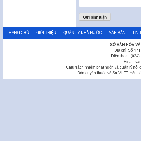
TRANG CHỦ
GIỚI THIỆU
QUẢN LÝ NHÀ NƯỚC
VĂN BẢN
TIN 
SỞ VĂN HÓA VÀ
Địa chỉ: Số 47
Điện thoại: (024
Email: va
Chịu trách nhiệm phát ngôn và quản lý nộ
Bản quyền thuộc về Sở VHTT. Yêu cầu 