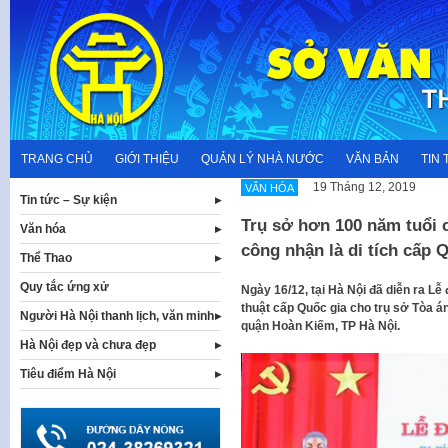
Skip
to
content
TRANG CHỦ
GIỚI THIỆU
QUẢN LÝ NHÀ NƯỚC
VĂN BẢN
TIN 
19 Tháng 12, 2019
VĂN HÓA
Tin tức – Sự kiện
Trụ sở hơn 100 năm tuổi 
Văn hóa
công nhận là di tích cấp 
Thể Thao
Quy tắc ứng xử
Ngày 16/12, tại Hà Nội đã diễn ra Lễ
thuật cấp Quốc gia cho trụ sở Tòa án
Người Hà Nội thanh lịch, văn minh
quận Hoàn Kiếm, TP Hà Nội.
Hà Nội đẹp và chưa đẹp
Tiêu điểm Hà Nội