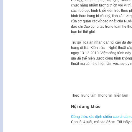
Do vậy, cần phải phục dựng lại khuôn 
chức năng nhằm tương thích với vị trí
cách bố cục hình khối kiến trúc theo
hình thức trang trí cầu kỳ, tinh xảo, đ
của cơ quan xét xử cao nhất của Nướ
đạo chỉ đạo công tác trong toàn hệ thố
bạn bè thế giới.
Trụ sở Tòa án nhân dân tối cao đã đư
hạng di tích Kiến trúc – Nghệ thuật 
ngày 13-12-2019. Việc công trình này 
gia đã thể hiện được công trình không
thuật mà còn thể hiện tầm vóc, sự uy 
Theo
Trung tâm Thông tin Triển lãm
Nội dung khác
Công thức xác định chiều cao chuẩn c
​Con tôi 4 tuổi, chỉ cao 85cm. Tôi th