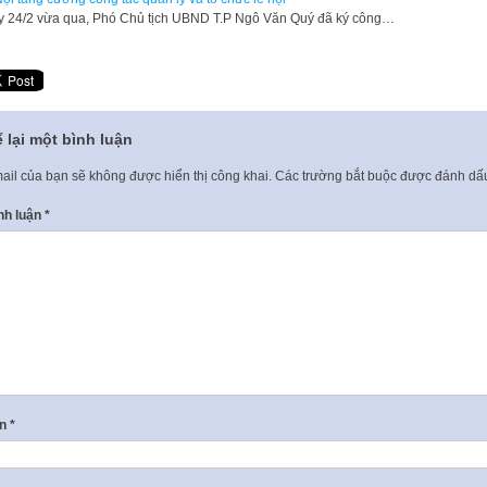
 24/2 vừa qua, Phó Chủ tịch UBND T.P Ngô Văn Quý đã ký công…
 lại một bình luận
ail của bạn sẽ không được hiển thị công khai.
Các trường bắt buộc được đánh d
nh luận
*
ên
*