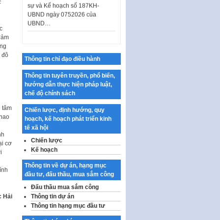
c
UBND ngày 0752026 của
UBND…
c
Ban hành Danh mục vị trí khai
 đảm
thác quảng cáo trên địa bàn
ông
thành phố Hà Nội
ủ đô
Thông tin chỉ đạo điều hành
Kế hoạch Tổ chức Cuộc thi
chính luận về bảo vệ nền tảng tư
Thông tin tuyên truyền, phổ biến,
tưởng của Đảng…
hướng dẫn thực hiện pháp luật,
chế độ chính sách
Công bố công khai dự toán kinh
phí xây dựng pháp luật, hoàn
g tâm
Chiến lược, định hướng, quy
thiện thể chế, chính…
thao
hoạch, kế hoạch phát triển kinh
tế xã hội
Quy định về nghiên cứu, ứng
nh
dụng khoa học, công nghệ, đổi
Chiến lược
ại cơ
mới sáng tạo và chuyển…
Kế hoạch
i
Quy định chi tiết và hướng dẫn
Thông tin về dự án, hạng mục
thi hành một số điều của Luật Lý
ính
đầu tư, đấu thầu, mua sắm công
lịch tư…
Đấu thầu mua sắm công
Sửa đổi, bổ sung một số nội
 Hải
Thông tin dự án
dung tại Nghị quyết số 30/NQ-
Thông tin hạng mục đầu tư
CP ngày 24 tháng 02…