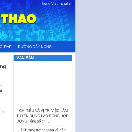
Tiếng Việt
-
English
ỎI ĐÁP
ĐƯỜNG DÂY NÓNG
VĂN BẢN
ớng
i,
ất
I. CHỈ TIÊU VÀ VỊ TRÍ VIỆC LÀM
i
TUYỂN DỤNG LAO ĐỘNG HỢP
 thị
ĐỒNG Tổng số chỉ…
Luật Tương trợ tư pháp về dân
sự và Kế hoạch số 187KH-