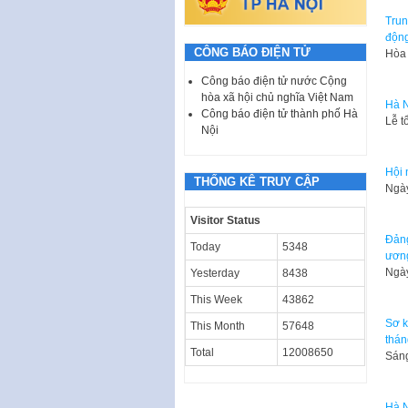
Trun
độn
CÔNG BÁO ĐIỆN TỬ
Hòa 
Công báo điện tử nước Cộng
hòa xã hội chủ nghĩa Việt Nam
Hà N
Công báo điện tử thành phố Hà
Lễ t
Nội
Hội 
THỐNG KÊ TRUY CẬP
Ngày
Visitor Status
Đảng
Today
5348
ươn
Ngày
Yesterday
8438
This Week
43862
Sơ k
This Month
57648
thán
Total
12008650
Sáng
Hà N