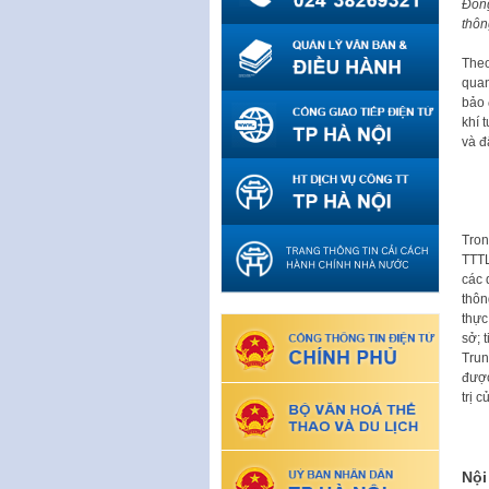
Đồng
thôn
Theo
quan
bảo 
khí 
và đ
Tron
TTTL
các 
thôn
thực
sở; 
Trun
được
trị 
Nội