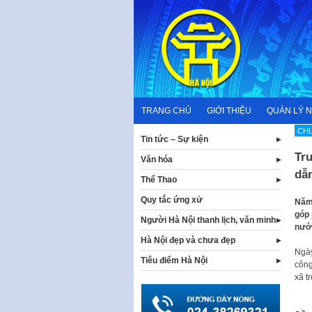
Skip
to
content
TRANG CHỦ
GIỚI THIỆU
QUẢN LÝ 
CHƯ
Tin tức – Sự kiện
Tru
Văn hóa
dẫn
Thể Thao
Quy tắc ứng xử
Năm 
góp 
Người Hà Nội thanh lịch, văn minh
nướ
Hà Nội đẹp và chưa đẹp
Ngày
Tiêu điểm Hà Nội
công
xã t