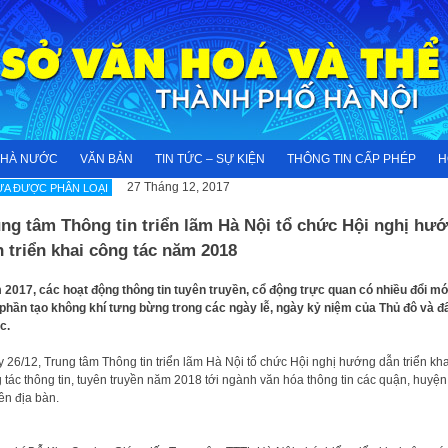
NHÀ NƯỚC
VĂN BẢN
TIN TỨC – SỰ KIỆN
THÔNG TIN CẤP PHÉP
H
27 Tháng 12, 2017
A ĐƯỢC PHÂN LOẠI
ng tâm Thông tin triển lãm Hà Nội tổ chức Hội nghị hư
 triển khai công tác năm 2018
2017, các hoạt động thông tin tuyên truyền, cổ động trực quan có nhiều đổi mớ
phần tạo không khí tưng bừng trong các ngày lễ, ngày kỷ niệm của Thủ đô và đ
c.
 26/12, Trung tâm Thông tin triển lãm Hà Nội tổ chức Hội nghị hướng dẫn triển kha
 tác thông tin, tuyên truyền năm 2018 tới ngành văn hóa thông tin các quận, huyện,
rên địa bàn.