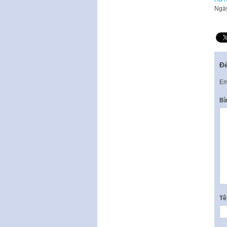
Ngày
Để
Em
Bì
T