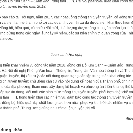
 chí Đỗ Kim Oanh – Giám đốc Trung tâm TTTL Hà Nội phát biểu triển khai công tá
g tin, tuyên truyền năm 2018.
 báo cáo tại Hội nghị, năm 2017, các hoạt động thông tin tuyên truyền, cổ động trự
 và triển lãm từ thành phố tới các quận, huyện,thị xã đã được triển khai thực hiện
đồng bộ, hiệu quả, có nhiều đổi mới, chất lượng được nâng cao, góp phần tạo kh
tưng bừng trong các ngày lễ, ngày kỷ niệm, các sự kiện chính trị quan trọng của Th
ất nước.
Toàn cảnh Hội nghị
g triển khai nhiệm vụ công tác năm 2018, đồng chí Đỗ Kim Oanh – Giám đốc Trun
 Hà Nội đề nghị Phòng Văn hóa – Thông tin, Trung tâm Văn hóa thông tin và Thể 
quận, huyện, thị xã lưu ý các nội dung quan trọng cần tập trung triển khai công tác
g tin, tuyên truyền; chủ động căn cứ vào nội dung kế hoạch của Thành phố, tình hì
 tế của địa phương, tham mưu xây dựng kế hoạch và phương án triển khai cụ thể t
tiếp tục đa dạng, đổi mới các hình thức thông tin, tuyên truyền; phối hợp chặt chẽ vớ
g tâm TTTL trong triển khai các nhiệm vụ, đảm bảo công tác thông tin, tuyên truyền
 đồng bộ, hiệu quả, đạt chất lượng cao hơn nữa, phục vụ kịp thời các nhiệm vụ ch
của thành phố, Trung ương cũng như các quận, huyện, thị xã.
Đức
 dung khác