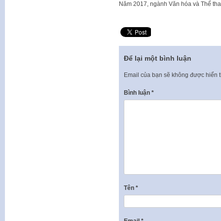
Năm 2017, ngành Văn hóa và Thể thao
Để lại một bình luận
Email của bạn sẽ không được hiển t
Bình luận
*
Tên
*
Email
*