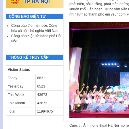
phát hiện, bồi dưỡng, phát triển nhữn
khuôn khổ Liên hoan, Trung tâm Văn 
nhi “Tự hào thành phố em yêu” gồm 7
CÔNG BÁO ĐIỆN TỬ
Công báo điện tử nước Cộng
hòa xã hội chủ nghĩa Việt Nam
Công báo điện tử thành phố Hà
Nội
THỐNG KÊ TRUY CẬP
Visitor Status
Today
8831
Yesterday
6523
This Week
43673
This Month
43673
Total
11994675
Cuộc thi Ảnh nghệ thuật Hà Nội mở 