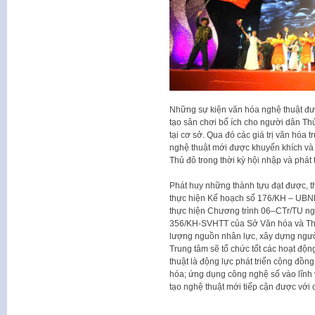
Những sự kiện văn hóa nghệ thuật đư
tạo sân chơi bổ ích cho người dân Th
tại cơ sở. Qua đó các giá trị văn hóa
nghệ thuật mới được khuyến khích và 
Thủ đô trong thời kỳ hội nhập và phát t
Phát huy những thành tựu đạt được, th
thực hiện Kế hoạch số 176/KH – UBN
thực hiện Chương trình 06–CTr/TU ng
356/KH-SVHTT của Sở Văn hóa và Thể 
lượng nguồn nhân lực, xây dựng người
Trung tâm sẽ tổ chức tốt các hoạt độn
thuật là động lực phát triển cộng đồng;
hóa; ứng dụng công nghệ số vào lĩnh 
tạo nghệ thuật mới tiếp cận được với 