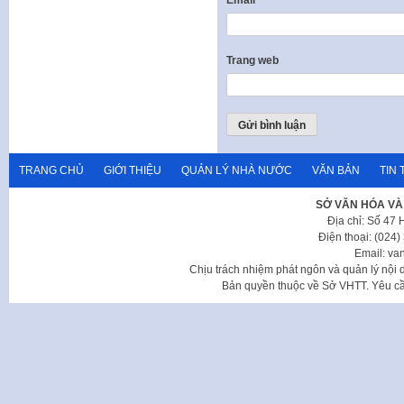
Trang web
TRANG CHỦ
GIỚI THIỆU
QUẢN LÝ NHÀ NƯỚC
VĂN BẢN
TIN 
SỞ VĂN HÓA VÀ
Địa chỉ: Số 47
Điện thoại: (024
Email: va
Chịu trách nhiệm phát ngôn và quản lý nộ
Bản quyền thuộc về Sở VHTT. Yêu cầu 