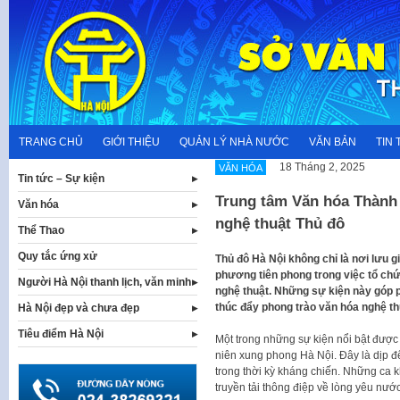
Skip
to
content
TRANG CHỦ
GIỚI THIỆU
QUẢN LÝ NHÀ NƯỚC
VĂN BẢN
TIN 
18 Tháng 2, 2025
VĂN HÓA
Tin tức – Sự kiện
Trung tâm Văn hóa Thành 
Văn hóa
nghệ thuật Thủ đô
Thể Thao
Quy tắc ứng xử
Thủ đô Hà Nội không chỉ là nơi lưu g
phương tiên phong trong việc tổ chức 
Người Hà Nội thanh lịch, văn minh
nghệ thuật. Những sự kiện này góp 
thúc đẩy phong trào văn hóa nghệ thu
Hà Nội đẹp và chưa đẹp
Tiêu điểm Hà Nội
Một trong những sự kiện nổi bật đượ
niên xung phong Hà Nội. Đây là dịp đ
trong thời kỳ kháng chiến. Những ca k
truyền tải thông điệp về lòng yêu nước