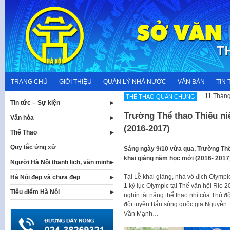
Skip
to
content
TRANG CHỦ
GIỚI THIỆU
QUẢN LÝ NHÀ NƯỚC
VĂN BẢN
TIN 
11 Tháng
THỂ THAO QUẦN CHÚNG
Tin tức – Sự kiện
Trường Thể thao Thiếu n
Văn hóa
(2016-2017)
Thể Thao
Quy tắc ứng xử
Sáng ngày 9/10 vừa qua, Trường Thể 
khai giảng năm học mới (2016- 2017)
Người Hà Nội thanh lịch, văn minh
Tại Lễ khai giảng, nhà vô địch Olymp
Hà Nội đẹp và chưa đẹp
1 kỷ lục Olympic tại Thế vận hội Ri
Tiêu điểm Hà Nội
nghìn tài năng thể thao nhí của Thủ đ
đội tuyển Bắn súng quốc gia Nguyễ
Văn Mạnh…