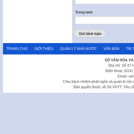
Trang web
TRANG CHỦ
GIỚI THIỆU
QUẢN LÝ NHÀ NƯỚC
VĂN BẢN
TIN 
SỞ VĂN HÓA VÀ
Địa chỉ: Số 47
Điện thoại: (024
Email: va
Chịu trách nhiệm phát ngôn và quản lý nộ
Bản quyền thuộc về Sở VHTT. Yêu cầu 