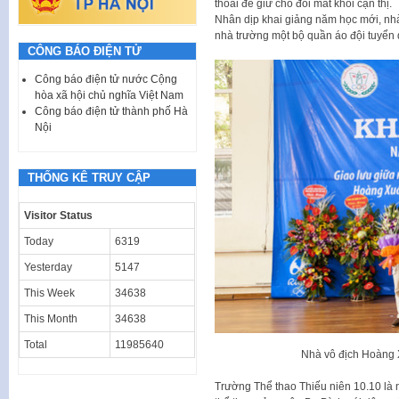
thoải để giữ cho đôi mắt khỏi cận thị.
Nhân dịp khai giảng năm học mới, nhà
nhà trường một bộ quần áo đội tuyển 
CÔNG BÁO ĐIỆN TỬ
Công báo điện tử nước Cộng
hòa xã hội chủ nghĩa Việt Nam
Công báo điện tử thành phố Hà
Nội
THỐNG KÊ TRUY CẬP
Visitor Status
Today
6319
Yesterday
5147
This Week
34638
This Month
34638
Total
11985640
Nhà vô địch Hoàng 
Trường Thể thao Thiếu niên 10.10 là 