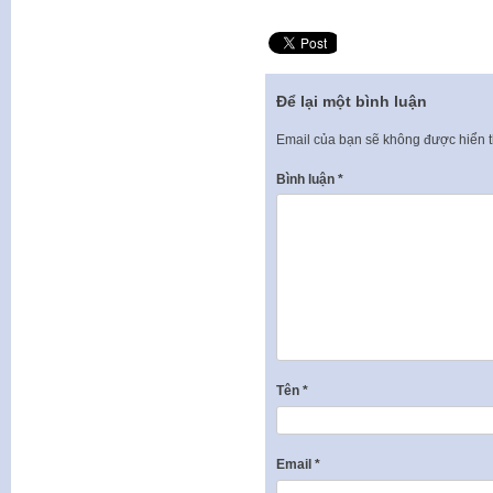
Để lại một bình luận
Email của bạn sẽ không được hiển t
Bình luận
*
Tên
*
Email
*