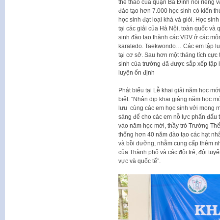
thể thao của quận Ba Đình nói riêng 
đào tạo hơn 7.000 học sinh có kiến th
học sinh đạt loại khá và giỏi. Họ
tại các giải của Hà Nội, toàn quốc và
sinh đào tạo thành các VĐV ở các môn: 
karatedo. Taekwondo… Các em tập luy
tại cơ sở. Sau hơn một tháng tích cực 
sinh của trường đã được sắp xếp tập 
luyện ổn định
Phát biểu tại Lễ khai giải năm học m
biết: “Nhân dịp khai giảng năm học m
lưu cùng các em học sinh với mong mu
sáng để cho các em nỗ lực phấn đấu t
vào năm học mới, thầy trò Trường Th
thống hơn 40 năm đào tạo các hạt nhân
và bồi dưỡng, nhằm cung cấp thêm nhi
của Thành phố và các đội trẻ, đội 
vực và quốc tế”.