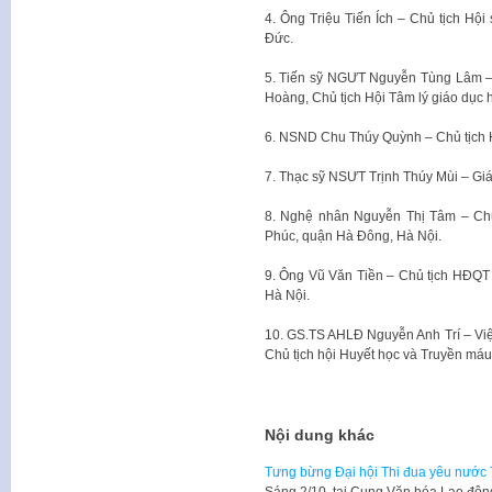
4. Ông Triệu Tiến Ích – Chủ tịch Hộ
Đức.
5. Tiến sỹ NGƯT Nguyễn Tùng Lâm – 
Hoàng, Chủ tịch Hội Tâm lý giáo dục 
6. NSND Chu Thúy Quỳnh – Chủ tịch 
7. Thạc sỹ NSƯT Trịnh Thúy Mùi – Gi
8. Nghệ nhân Nguyễn Thị Tâm – Chủ
Phúc, quận Hà Đông, Hà Nội.
9. Ông Vũ Văn Tiền – Chủ tịch HĐQT
Hà Nội.
10. GS.TS AHLĐ Nguyễn Anh Trí – Vi
Chủ tịch hội Huyết học và Truyền máu
Nội dung khác
Tưng bừng Đại hội Thi đua yêu nước