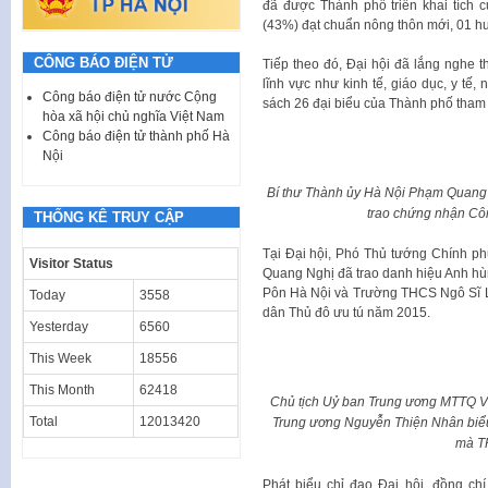
đã được Thành phố triển khai tích 
(43%) đạt chuẩn nông thôn mới, 01 
CÔNG BÁO ĐIỆN TỬ
Tiếp theo đó, Đại hội đã lắng nghe th
lĩnh vực như kinh tế, giáo dục, y t
Công báo điện tử nước Cộng
sách 26 đại biểu của Thành phố tham 
hòa xã hội chủ nghĩa Việt Nam
Công báo điện tử thành phố Hà
Nội
Bí thư Thành ủy Hà Nội Phạm Quang
trao chứng nhận Cô
THỐNG KÊ TRUY CẬP
Tại Đại hội, Phó Thủ tướng Chính p
Visitor Status
Quang Nghị đã trao danh hiệu Anh hù
Pôn Hà Nội và Trường THCS Ngô Sĩ L
Today
3558
dân Thủ đô ưu tú năm 2015.
Yesterday
6560
This Week
18556
This Month
62418
Chủ tịch Uỷ ban Trung ương MTTQ Vi
Total
12013420
Trung ương Nguyễn Thiện Nhân biểu
mà TP
Phát biểu chỉ đạo Đại hội, đồng c