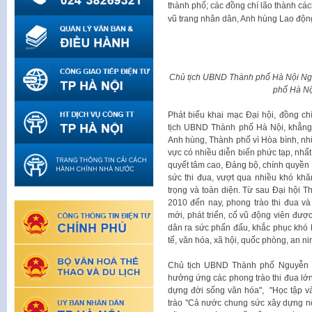
thành phố; các đồng chí lão thành c
vũ trang nhân dân, Anh hùng Lao độ
Chủ tịch UBND Thành phố Hà Nội Ng
phố Hà Nộ
Phát biểu khai mạc Đại hội, đồng c
tịch UBND Thành phố Hà Nội, khẳng 
Anh hùng, Thành phố vì Hòa bình, nhữ
vực có nhiều diễn biến phức tạp, nhất 
quyết tâm cao, Đảng bộ, chính quyền 
sức thi đua, vượt qua nhiều khó khă
trọng và toàn diện. Từ sau Đại hội 
2010 đến nay, phong trào thi đua v
mới, phát triển, cổ vũ động viên đư
dân ra sức phấn đấu, khắc phục khó kh
tế, văn hóa, xã hội, quốc phòng, an 
Chủ tịch UBND Thành phố Nguyễn T
hưởng ứng các phong trào thi đua lớ
dựng đời sống văn hóa", "Học tập v
trào "Cả nước chung sức xây dựng n