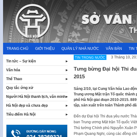
Skip
to
content
TRANG CHỦ
GIỚI THIỆU
QUẢN LÝ NHÀ NƯỚC
VĂN BẢN
TIN 
3 Tháng 10, 20
TIN TRONG NƯỚC
Tin tức – Sự kiện
Tưng bừng Đại hội Thi đu
Văn hóa
2015
Thể Thao
Quy tắc ứng xử
​Sáng 2/10, tại Cung Văn hóa Lao đ
Trung ương Mặt trận Tổ quốc thành 
Người Hà Nội thanh lịch, văn minh
phố Hà Nội giai đoạn 2010-2015. 889 đ
tập, sản xuất trên toàn Thành phố đã
Hà Nội đẹp và chưa đẹp
Tiêu điểm Hà Nội
Đến dự Đại hội Thi đua yêu nước Thàn
ban Trung ương Mặt trận Tổ quốc Việ
Thủ tướng Chính phủ Nguyễn Xuân Phú
Phạm Quang Nghị, cùng các đồng chí lã