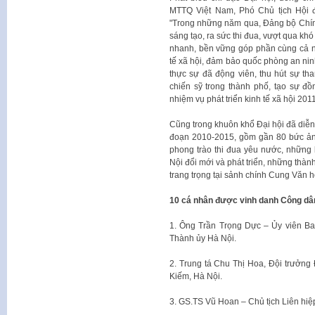
MTTQ Việt Nam, Phó Chủ tịch Hội 
"Trong những năm qua, Đảng bộ Chín
sáng tạo, ra sức thi đua, vượt qua kh
nhanh, bền vững góp phần cùng cả nư
tế xã hội, đảm bảo quốc phòng an nin
thực sự đã động viên, thu hút sự t
chiến sỹ trong thành phố, tạo sự đ
nhiệm vụ phát triển kinh tế xã hội 20
Cũng trong khuôn khổ Đại hội đã diễn 
đoạn 2010-2015, gồm gần 80 bức ảnh
phong trào thi đua yêu nước, những
Nội đổi mới và phát triển, những thàn
trang trọng tại sảnh chính Cung Văn 
10 cá nhân được vinh danh Công dân
1. Ông Trần Trọng Dực – Ủy viên B
Thành ủy Hà Nội.
2. Trung tá Chu Thị Hoa, Đội trưởng
Kiếm, Hà Nội.
3. GS.TS Vũ Hoan – Chủ tịch Liên hiệ