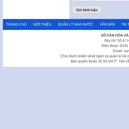
TRANG CHỦ
GIỚI THIỆU
QUẢN LÝ NHÀ NƯỚC
VĂN BẢN
TIN 
SỞ VĂN HÓA VÀ
Địa chỉ: Số 47
Điện thoại: (024
Email: va
Chịu trách nhiệm phát ngôn và quản lý nộ
Bản quyền thuộc về Sở VHTT. Yêu cầu 