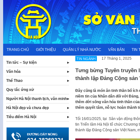
Skip
to
content
TRANG CHỦ
GIỚI THIỆU
QUẢN LÝ NHÀ NƯỚC
VĂN BẢN
TIN 
17 Tháng 1, 2025
TIN NGÀNH
Tin tức – Sự kiện
Tưng bừng Tuyên truyền 
Văn hóa
thành lập Đảng Cộng sản
Thể Thao
Quy tắc ứng xử
Đây cũng là món ăn tinh thần bổ ích 
niềm tin của Nhân dân đối với Đảng
Người Hà Nội thanh lịch, văn minh
thêm đời sống văn hóa tinh thần củ
thêm quyết tâm, nỗ lực hoàn thành 
Hà Nội đẹp và chưa đẹp
Tiêu điểm Hà Nội
Tối 16/01/2025, tại Sân vận động thôn
tin Triển lãm Hà Nội tổ chức Chương
thành lập Đảng Cộng sản Việt Nam, 