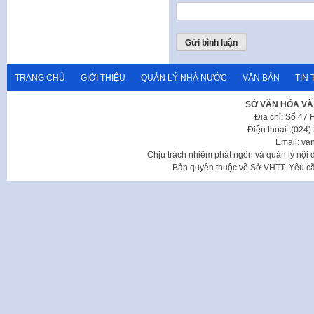
TRANG CHỦ
GIỚI THIỆU
QUẢN LÝ NHÀ NƯỚC
VĂN BẢN
TIN 
SỞ VĂN HÓA VÀ
Địa chỉ: Số 47
Điện thoại: (024
Email: va
Chịu trách nhiệm phát ngôn và quản lý nộ
Bản quyền thuộc về Sở VHTT. Yêu cầu 