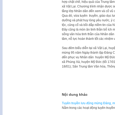
hợp chặt chẽ, hiệu quả của Trung tâm
xã Vật Lại. Chương trình nhận được s
tầng lớp Nhân dân đến xem và cổ vũ 
Qua đó, vừa tuyên truyền, giáo dục tư 
dưỡng và phát huy lòng yêu nước, ý ch
tộc, củng cố và bồi đắp niềm tin của 
Đây cũng là món ăn tinh thần bổ ích 
sống văn hóa tinh thần của Nhân dân 
tâm, nỗ lực hoàn thành tốt các nhiệm
Sau đêm biểu diễn tại xã Vật Lại, huy
mừng 95 năm Ngày thành lập Đảng Cộ
đến phục vụ Nhân dân huyện Mỹ Đức,
xã Phùng Xá, huyện Mỹ Đức (tối 17/01)
18/01); Sân Trung tâm Văn hóa, Thông 
Nội dung khác
Tuyên truyền lưu động mừng Đảng, 
Nằm trong các hoạt động tuyên truy