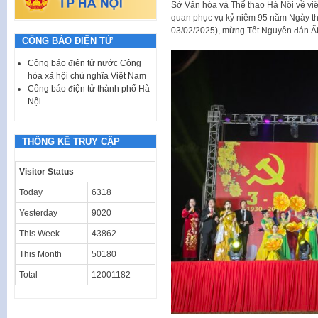
Sở Văn hóa và Thể thao Hà Nội về việc 
quan phục vụ kỷ niệm 95 năm Ngày t
03/02/2025), mừng Tết Nguyên đán Ất
CÔNG BÁO ĐIỆN TỬ
Công báo điện tử nước Cộng
hòa xã hội chủ nghĩa Việt Nam
Công báo điện tử thành phố Hà
Nội
THỐNG KÊ TRUY CẬP
Visitor Status
Today
6318
Yesterday
9020
This Week
43862
This Month
50180
Total
12001182