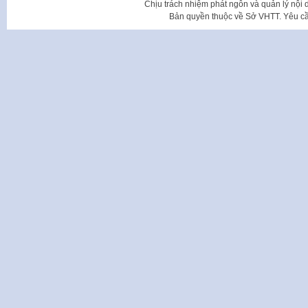
Chịu trách nhiệm phát ngôn và quản lý nộ
Bản quyền thuộc về Sở VHTT. Yêu cầu 