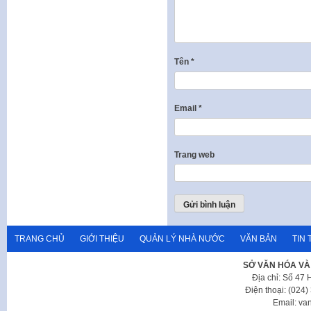
Tên
*
Email
*
Trang web
TRANG CHỦ
GIỚI THIỆU
QUẢN LÝ NHÀ NƯỚC
VĂN BẢN
TIN 
SỞ VĂN HÓA VÀ
Địa chỉ: Số 47
Điện thoại: (024
Email: va