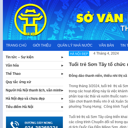
Skip
to
content
TRANG CHỦ
GIỚI THIỆU
QUẢN LÝ NHÀ NƯỚC
VĂN BẢN
TIN 
4 Tháng 4, 2024
HÀ NỘI ĐẸP
Tin tức – Sự kiện
Tuổi trẻ Sơn Tây tổ chức
Văn hóa
Thể Thao
Đông đảo thanh niên, thiếu nhi thị x
Quy tắc ứng xử
Trong tháng 3/2024, tuổi trẻ thị xã S
Người Hà Nội thanh lịch, văn minh
trong các hoạt động này là việc khánh
phân loại rác thải và vườn thuốc nam
Hà Nội đẹp và chưa đẹp
Sân chơi thanh thiếu nhi ở xã Xuân S
phường Trung Hưng; Công trình Tuy
Tiêu điểm Hà Nội
Tuổi trẻ thị xã Sơn Tây cũng triển kha
các công trình Chuyển đổi số trong qu
di tích Quốc Gia Đền Măng Sơn, đình