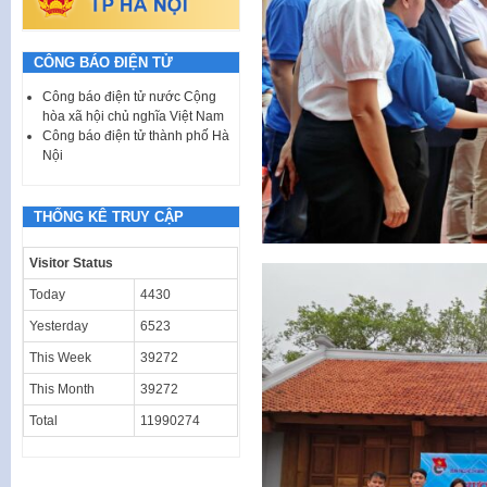
CÔNG BÁO ĐIỆN TỬ
Công báo điện tử nước Cộng
hòa xã hội chủ nghĩa Việt Nam
Công báo điện tử thành phố Hà
Nội
THỐNG KÊ TRUY CẬP
Visitor Status
Today
4430
Yesterday
6523
This Week
39272
This Month
39272
Total
11990274